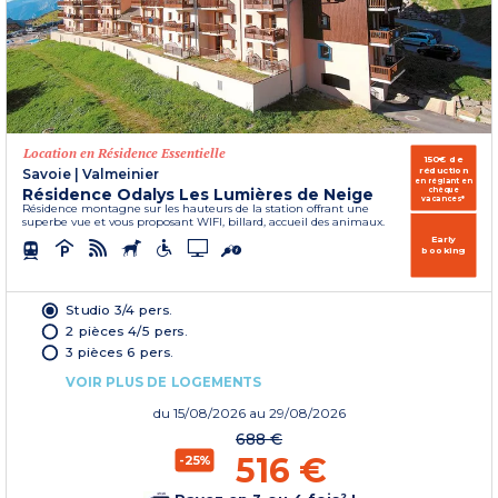
Location en Résidence Essentielle
150€ de
réduction
Savoie
|
Valmeinier
en réglant en
Résidence Odalys Les Lumières de Neige
chèque
vacances*
Résidence montagne sur les hauteurs de la station offrant une
superbe vue et vous proposant WIFI, billard, accueil des animaux.
Early
booking
Studio 3/4 pers.
2 pièces 4/5 pers.
3 pièces 6 pers.
VOIR PLUS DE LOGEMENTS
du
15/08/2026
au 29/08/2026
688 €
516 €
-25%