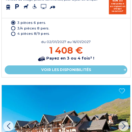
150€ de
réduction
en réglant en
chèque
vacances*
3 pièces 6 pers.
3/4 pièces 8 pers.
4 pièces 8/9 pers.
du
02/01/2027
au 16/01/2027
1 408 €
Payez en 3 ou 4 fois² !
VOIR LES DISPONIBILITÉS