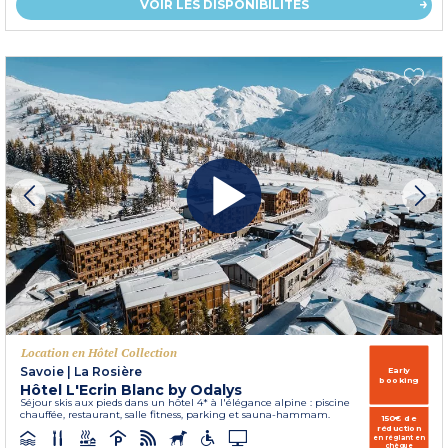
VOIR LES DISPONIBILITÉS
Location en Hôtel Collection
Savoie
|
La Rosière
Early
booking
Hôtel L'Ecrin Blanc by Odalys
Séjour skis aux pieds dans un hôtel 4* à l'élégance alpine : piscine
chauffée, restaurant, salle fitness, parking et sauna-hammam.
150€ de
réduction
en réglant en
chèque