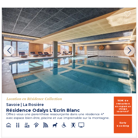
Location en Résidence Collection
150€ de
réduction
Savoie
|
La Rosière
en réglant en
Résidence Odalys L'Ecrin Blanc
chèque
vacances*
Offrez-vous une parenthèse ressourçante dans une résidence 4*
avec espace bien-être, piscine et vue imprenable sur la montagne.
Early
booking