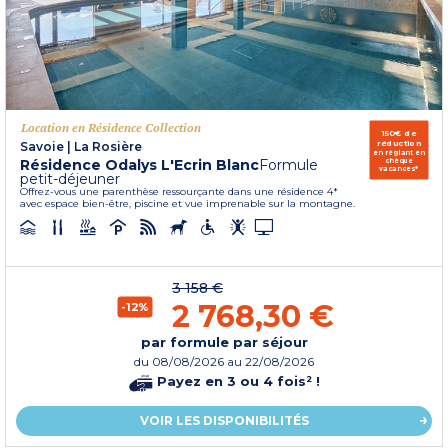
Location en Résidence Collection
150€ de
réduction
Savoie
|
La Rosière
en réglant en
Résidence Odalys L'Ecrin Blanc
Formule
chèque
vacances*
petit-déjeuner
Offrez-vous une parenthèse ressourçante dans une résidence 4*
avec espace bien-être, piscine et vue imprenable sur la montagne.
3 158 €
2 768,30 €
-12%
par formule par séjour
du
08/08/2026
au 22/08/2026
Payez en 3 ou 4 fois² !
VOIR LES DISPONIBILITÉS