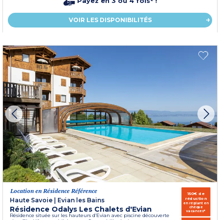
Payez en 3 ou 4 fois² !
VOIR LES DISPONIBILITÉS
Location en Résidence Référence
150€ de
réduction
Haute Savoie
|
Evian les Bains
en réglant en
Résidence Odalys Les Chalets d'Evian
chèque
vacances*
Résidence située sur les hauteurs d’Evian avec piscine découverte