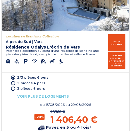
Location en Résidence Collection
Alpes du Sud
|
Vars
Early
booking
Résidence Odalys L'écrin de Vars
Vacances d'exception au cœur d'une résidence de standing aux
pieds des pistes de ski, avec piscine chauffée et salle de fitness.
150€ de
réduction
en réglant en
chèque
vacances*
2/3 pièces 6 pers.
2 pièces 4 pers.
3 pièces 6 pers.
VOIR PLUS DE LOGEMENTS
du
15/08/2026
au 29/08/2026
1 758 €
1 406,40 €
-20%
Payez en 3 ou 4 fois² !