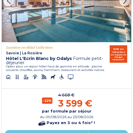
Location en Hôtel Collection
150€ de
réduction
Savoie
|
La Rosière
en réglant en
Hôtel L'Ecrin Blanc by Odalys
Formule petit-
chèque
vacances*
déjeuner
Optez pour un séjour hôtel haut de gamme en altitude : piscine
couverte chauffée, sauna, hammam, restaurant et activités nature.
4 668 €
3 599 €
-22%
par formule par séjour
du
09/08/2026
au 23/08/2026
Payez en 3 ou 4 fois² !