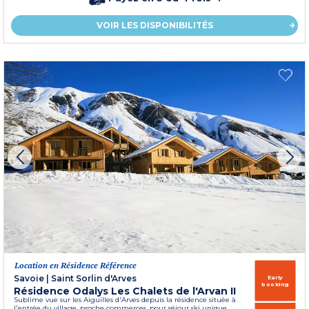
VOIR LES DISPONIBILITÉS
Location en Résidence Référence
Savoie
|
Saint Sorlin d'Arves
Early
booking
Résidence Odalys Les Chalets de l'Arvan II
Sublime vue sur les Aiguilles d'Arves depuis la résidence située à
l'entrée du village, proche commerces, pour séjour ski unique.