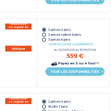
150€ de
réduction
en réglant en
2 pièces 4 pers.
chèque
vacances*
2 pièces cabine 6 pers.
3 pièces 6 pers.
VOIR PLUS DE LOGEMENTS
Bon plan
chèque
du
12/09/2026
au 19/09/2026
vacances
559 €
Payez en 3 ou 4 fois² !
VOIR LES DISPONIBILITÉS
150€ de
réduction
2 pièces 4 pers.
en réglant en
chèque
Studio 2 pers.
vacances*