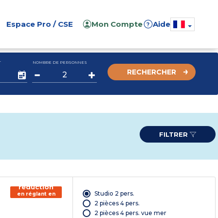
Espace Pro / CSE
Mon Compte
Aide
?
T
NOMBRE DE PERSONNES
RECHERCHER
FILTRER
150€ de
réduction
Studio 2 pers.
en réglant en
chèque
2 pièces 4 pers.
vacances*
2 pièces 4 pers. vue mer