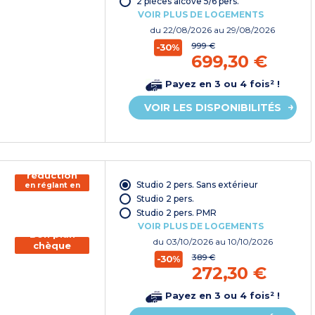
2 pièces alcôve 5/6 pers.
VOIR PLUS DE LOGEMENTS
du
22/08/2026
au 29/08/2026
999 €
-30%
699,30 €
Payez en 3 ou 4 fois² !
VOIR LES DISPONIBILITÉS
150€ de
réduction
Studio 2 pers. Sans extérieur
en réglant en
chèque
Studio 2 pers.
vacances*
Studio 2 pers. PMR
VOIR PLUS DE LOGEMENTS
Bon plan
du
03/10/2026
au 10/10/2026
chèque
vacances
389 €
-30%
272,30 €
Payez en 3 ou 4 fois² !