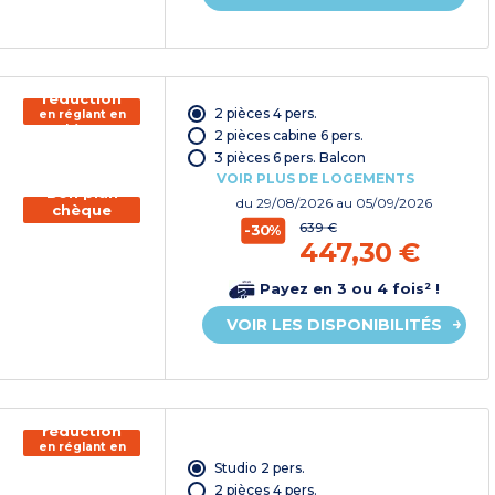
150€ de
réduction
2 pièces 4 pers.
en réglant en
chèque
2 pièces cabine 6 pers.
vacances*
3 pièces 6 pers. Balcon
VOIR PLUS DE LOGEMENTS
Bon plan
du
29/08/2026
au 05/09/2026
chèque
vacances
639 €
-30%
447,30 €
Payez en 3 ou 4 fois² !
VOIR LES DISPONIBILITÉS
150€ de
réduction
en réglant en
chèque
Studio 2 pers.
vacances*
2 pièces 4 pers.