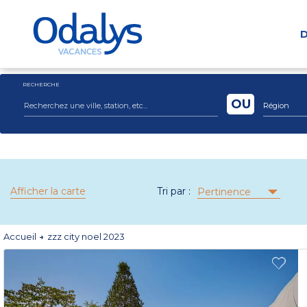
D
RECHERCHE
OU
Région
Afficher la carte
Tri par :
Pertinence
Accueil
zzz city noel 2023