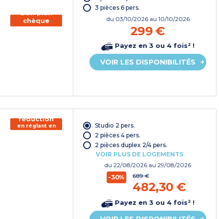
3 pièces 6 pers.
Bon plan
du
03/10/2026
au 10/10/2026
chèque
299 €
vacances
Payez en 3 ou 4 fois² !
VOIR LES DISPONIBILITÉS
150€ de
réduction
Studio 2 pers.
en réglant en
chèque
2 pièces 4 pers.
vacances*
2 pièces duplex 2/4 pers.
VOIR PLUS DE LOGEMENTS
du
22/08/2026
au 29/08/2026
689 €
-30%
482,30 €
Payez en 3 ou 4 fois² !
VOIR LES DISPONIBILITÉS