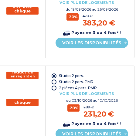
VOIR PLUS DE LOGEMENTS
Bon plan
du
19/09/2026
au 26/09/2026
chèque
vacances
479 €
-20%
383,20 €
Payez en 3 ou 4 fois² !
VOIR LES DISPONIBILITÉS
150€ de
réduction
Studio 2 pers.
en réglant en
chèque
Studio 2 pers. PMR
vacances*
2 pièces 4 pers. PMR
VOIR PLUS DE LOGEMENTS
Bon plan
du
03/10/2026
au 10/10/2026
chèque
vacances
289 €
-20%
231,20 €
Payez en 3 ou 4 fois² !
VOIR LES DISPONIBILITÉS