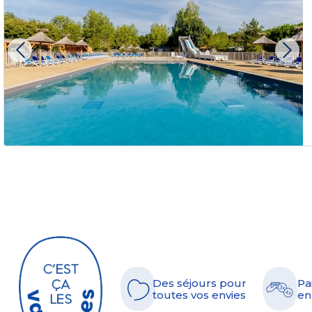
Des séjours pour
Pa
toutes vos envies
en