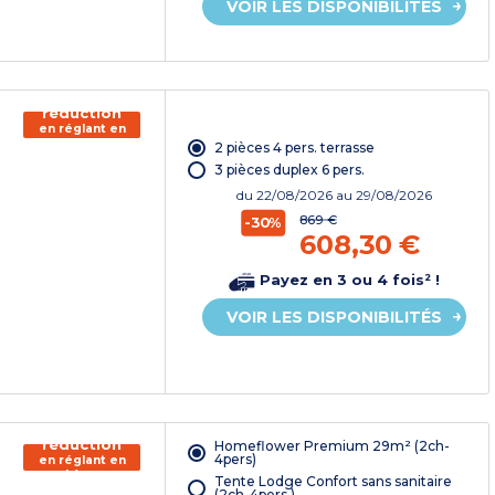
VOIR LES DISPONIBILITÉS
150€ de
réduction
en réglant en
chèque
2 pièces 4 pers. terrasse
vacances*
3 pièces duplex 6 pers.
du
22/08/2026
au 29/08/2026
869 €
-30%
608,30 €
Payez en 3 ou 4 fois² !
VOIR LES DISPONIBILITÉS
150€ de
réduction
Homeflower Premium 29m² (2ch-
4pers)
en réglant en
chèque
Tente Lodge Confort sans sanitaire
vacances*
(2ch-4pers.)