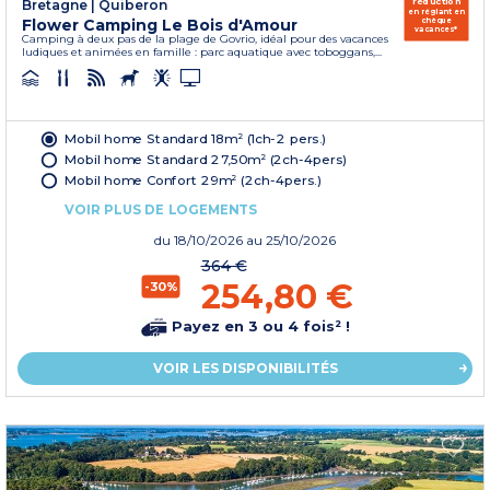
réduction
Bretagne
|
Quiberon
en réglant en
Flower Camping Le Bois d'Amour
chèque
vacances*
Camping à deux pas de la plage de Govrio, idéal pour des vacances
ludiques et animées en famille : parc aquatique avec toboggans,...
Mobil home Standard 18m² (1ch-2 pers.)
Mobil home Standard 27,50m² (2ch-4pers)
Mobil home Confort 29m² (2ch-4pers.)
VOIR PLUS DE LOGEMENTS
du
18/10/2026
au 25/10/2026
364 €
254,80 €
-30%
Payez en 3 ou 4 fois² !
VOIR LES DISPONIBILITÉS