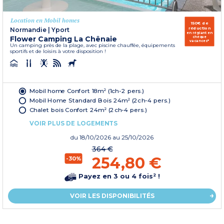
Location en Mobil homes
150€ de
réduction
Normandie
|
Yport
en réglant en
Flower Camping La Chênaie
chèque
vacances*
Un camping près de la plage, avec piscine chauffée, équipements
sportifs et de loisirs à votre disposition !
Mobil home Confort 18m² (1ch-2 pers.)
Mobil Home Standard Bois 24m² (2ch-4 pers.)
Chalet bois Confort 24m² (2ch-4 pers.)
VOIR PLUS DE LOGEMENTS
du
18/10/2026
au 25/10/2026
364 €
254,80 €
-30%
Payez en 3 ou 4 fois² !
VOIR LES DISPONIBILITÉS