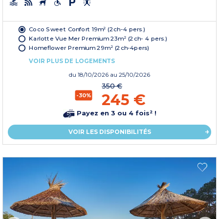
Coco Sweet Confort 19m² (2ch-4 pers.)
Karlotte Vue Mer Premium 23m² (2ch- 4 pers.)
Homeflower Premium 29m² (2ch-4pers)
VOIR PLUS DE LOGEMENTS
du
18/10/2026
au 25/10/2026
350 €
245 €
-30%
Payez en 3 ou 4 fois² !
VOIR LES DISPONIBILITÉS