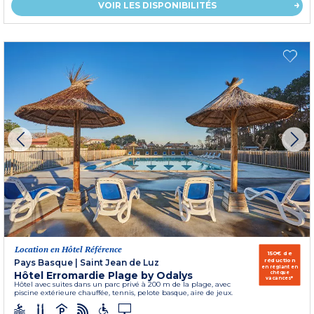
VOIR LES DISPONIBILITÉS
Location en Hôtel Référence
150€ de
réduction
Pays Basque
|
Saint Jean de Luz
en réglant en
Hôtel Erromardie Plage by Odalys
chèque
vacances*
Hôtel avec suites dans un parc privé à 200 m de la plage, avec
piscine extérieure chauffée, tennis, pelote basque, aire de jeux.