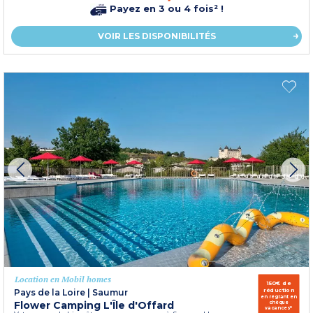
Payez en 3 ou 4 fois² !
VOIR LES DISPONIBILITÉS
Location en Mobil homes
150€ de
réduction
Pays de la Loire
|
Saumur
en réglant en
Flower Camping L'Île d'Offard
chèque
vacances*