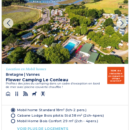
Location en Mobil homes
150€ de
réduction
Bretagne
|
Vannes
en réglant en
Flower Camping Le Conleau
chèque
vacances*
Profitez des joies du camping dans un cadre d'exception en bord
de mer avec piscine couverte chauffée !
Mobil home Standard 18m² (1ch-2 pers.)
Cabane Lodge Bois pilotis Std 38 m² (2ch-4pers)
Mobil Home Bois Confort 29 m² (2ch - 4pers.)
VOIR PLUS DE LOGEMENTS