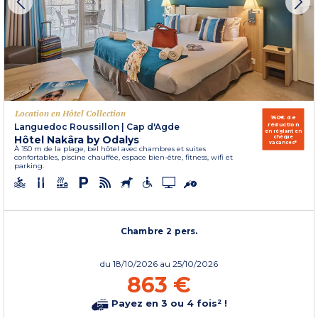
Location en Hôtel Collection
150€ de
réduction
Languedoc Roussillon
|
Cap d'Agde
en réglant en
Hôtel Nakâra by Odalys
chèque
vacances*
À 150 m de la plage, bel hôtel avec chambres et suites
confortables, piscine chauffée, espace bien-être, fitness, wifi et
parking.
Chambre 2 pers.
du
18/10/2026
au 25/10/2026
863 €
Payez en 3 ou 4 fois² !