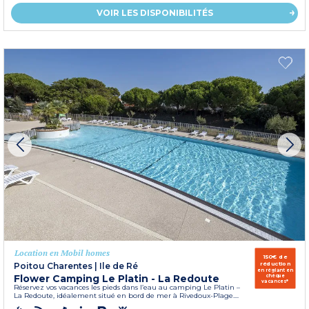
VOIR LES DISPONIBILITÉS
Location en Mobil homes
150€ de
réduction
Poitou Charentes
|
Ile de Ré
en réglant en
Flower Camping Le Platin - La Redoute
chèque
vacances*
Réservez vos vacances les pieds dans l’eau au camping Le Platin –
La Redoute, idéalement situé en bord de mer à Rivedoux-Plage....