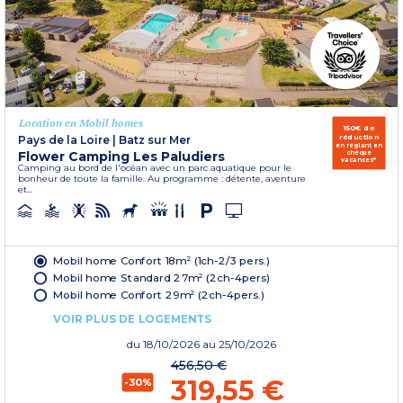
Location en Mobil homes
150€ de
réduction
Pays de la Loire
|
Batz sur Mer
en réglant en
Flower Camping Les Paludiers
chèque
vacances*
Camping au bord de l'océan avec un parc aquatique pour le
bonheur de toute la famille. Au programme : détente, aventure
et...
Mobil home Confort 18m² (1ch-2/3 pers.)
Mobil home Standard 27m² (2ch-4pers)
Mobil home Confort 29m² (2ch-4pers.)
VOIR PLUS DE LOGEMENTS
du
18/10/2026
au 25/10/2026
456,50 €
319,55 €
-30%