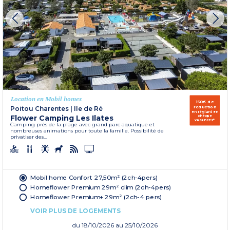
Location en Mobil homes
150€ de
réduction
Poitou Charentes
|
Ile de Ré
en réglant en
Flower Camping Les Ilates
chèque
vacances*
Camping près de la plage avec grand parc aquatique et
nombreuses animations pour toute la famille. Possibilité de
privatiser des...
Mobil home Confort 27,50m² (2ch-4pers)
Homeflower Premium 29m² clim (2ch-4pers)
Homeflower Premium+ 29m² (2ch-4 pers)
VOIR PLUS DE LOGEMENTS
du
18/10/2026
au 25/10/2026