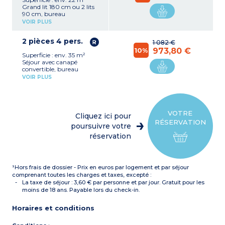
Grand lit 180 cm ou 2 lits
90 cm, bureau
Cuisine équipée (plaque
VOIR PLUS
électrique, hotte,
réfrigérateur, micro-ondes,
2 pièces 4 pers.
bouilloire, lave-vaisselle)
1 082 €
Salle de bains avec douche,
10%
973,80 €
Superficie : env. 35 m²
sèche-cheveux, sèche-
Séjour avec canapé
serviettes
convertible, bureau
Services
: coffre-fort, TV
Chambre avec grand lit
connectée (chaînes
VOIR PLUS
180
internationales), accès WIFI
Cuisine équipée (plaque
électrique, hotte,
réfrigérateur, micro-ondes,
bouilloire, lave-vaisselle)
VOTRE
Cliquez ici pour
Salle de bain avec
RÉSERVATION
baignoire, sèche-cheveux,
poursuivre votre
sèche-serviettes
réservation
Services
: coffre-fort, TV
connectée (chaînes
internationales), accès WIFI
¹Hors frais de dossier - Prix en euros par logement et par séjour
comprenant toutes les charges et taxes, excepté :
La taxe de séjour : 3,60 € par personne et par jour. Gratuit pour les
moins de 18 ans. Payable lors du check-in.
Horaires et conditions