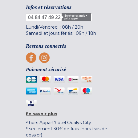
Infos et réservations
Service gratuit +
04 84 47 49 22
prix appel
Lundi/Vendredi :
08h
/
20h
Samedi et jours fériés :
09h
/
18h
Restons connectés
Paiement sécurisé
En savoir plus
² hors Appart'hôtel Odalys City
³ seulement 30€ de frais (hors frais de
dossier)