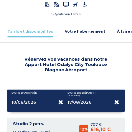
Ajouter aux Favoris
Tarifs et disponibilités
Votre hébergement
À faire
Réservez vos vacances dans notre
Appart Hôtel Odalys City Toulouse
Blagnac Aéroport
DATE D'ARRIVÉE :
DATE DE DÉPART :
(7
NUITS
)
Studio 2 pers.
707 €
12%
616,10 €
Superficie : env. 22 m²