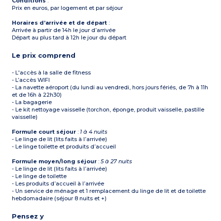
Conditions
:
Prix en euros, par logement et par séjour
Horaires d’arrivée et de départ
:
Arrivée à partir de 14h le jour d’arrivée
Départ au plus tard à 12h le jour du départ
Le prix comprend
- L'accès à la salle de fitness
- L’accès WIFI
- La navette aéroport (du lundi au vendredi, hors jours fériés, de 7h à 11h
et de 16h à 22h30)
- La bagagerie
- Le kit nettoyage vaisselle (torchon, éponge, produit vaisselle, pastille
vaisselle)
Formule court séjour
:
1 à 4 nuits
- Le linge de lit (lits faits à l’arrivée)
- Le linge toilette et produits d’accueil
Formule moyen/long séjour
:
5 à 27 nuits
- Le linge de lit (lits faits à l’arrivée)
- Le linge de toilette
- Les produits d’accueil à l’arrivée
- Un service de ménage et 1 remplacement du linge de lit et de toilette
hebdomadaire (séjour 8 nuits et +)
Pensez y