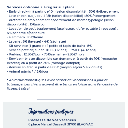
Services optionnels à régler sur place
:
- Early check-in à partir de 10h (selon disponibilité) : 50€ /hébergement
- Late check-out jusqu'à 15h (selon disponibilité) : 50€ /hébergement
- Préférence emplacement appartement de même typologie (selon
disponibilité) : 15€/séjour
- Location de petit équipement (aspirateur, kit fer et table à repasser) :
4€ par article/par heure
- Hammam : 10€/heure
- Laverie : 6€ (lavage) - 4€ (séchage)
- Kit serviette (1 grande + 1 petite et tapis de bain) : 8€
- Service petit déjeuner : 18 € (+12 ans) – 7.50 € (4-12 ans)
- Parking : 12.50€/jour - 75€/semaine - 250€/mois
- Service ménage disponible sur demande : à partir de 10€ (recouche
express) ou à partir de 20€ (ménage complet)
- Remise en état : à partir de 60€ (moyen séjour 5 à 27 nuits)
- Animal admis * : 12€/jour
*
Animaux domestiques avec carnet de vaccinations à jour et
tatouage. Les chiens doivent être tenus en laisse dans l'enceinte de
l'appart hôtel
Informations pratiques
L'adresse de vos vacances
6 place Marcel Dassault
31700
BLAGNAC