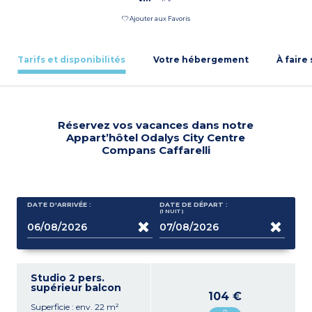
Ajouter aux Favoris
Tarifs et disponibilités
Votre hébergement
À faire
Réservez vos vacances dans notre
Appart’hôtel Odalys City Centre
Compans Caffarelli
DATE D'ARRIVÉE :
DATE DE DÉPART :
(1
NUIT
)
Studio 2 pers.
supérieur balcon
104 €
Superficie : env. 22 m²