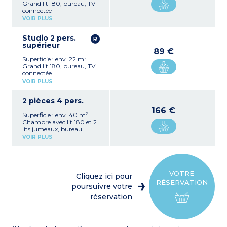
Grand lit 180, bureau, TV
connectée
Cuisine équipée (plaque
VOIR PLUS
électrique, hotte,
réfrigérateur, micro-ondes,
Studio 2 pers.
bouilloire, lave-vaisselle)
supérieur
Salle de bain avec douche,
89 €
sèche-cheveux, sèche-
Superficie : env. 22 m²
serviettes
Grand lit 180, bureau, TV
connectée
Cuisine équipée (plaque
VOIR PLUS
électrique, hotte,
réfrigérateur, micro-ondes,
2 pièces 4 pers.
bouilloire, lave-vaisselle)
Salle de bain avec douche,
166 €
Superficie : env. 40 m²
sèche-cheveux, sèche-
Chambre avec lit 180 et 2
serviettes
lits jumeaux, bureau
Cuisine équipée (plaque
VOIR PLUS
électrique, hotte,
réfrigérateur, micro-ondes,
bouilloire, lave-vaisselle)
Salle de bains avec douche,
sèche-cheveux, sèche-
VOTRE
Cliquez ici pour
serviettes
RÉSERVATION
Ce logement correspond
poursuivre votre
à 2 studios
réservation
communicants