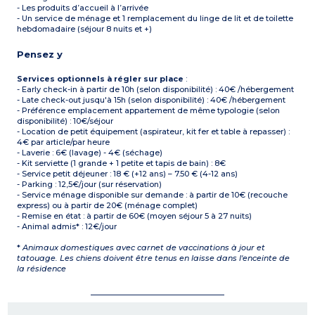
- Les produits d’accueil à l’arrivée
- Un service de ménage et 1 remplacement du linge de lit et de toilette
hebdomadaire (séjour 8 nuits et +)
Pensez y
Services optionnels à régler sur place
:
- Early check-in à partir de 10h (selon disponibilité) : 40€ /hébergement
- Late check-out jusqu'à 15h (selon disponibilité) : 40€ /hébergement
- Préférence emplacement appartement de même typologie (selon
disponibilité) : 10€/séjour
- Location de petit équipement (aspirateur, kit fer et table à repasser) :
4€ par article/par heure
- Laverie : 6€ (lavage) - 4€ (séchage)
- Kit serviette (1 grande + 1 petite et tapis de bain) : 8€
- Service petit déjeuner : 18 € (+12 ans) – 7.50 € (4-12 ans)
- Parking : 12,5€/jour (sur réservation)
- Service ménage disponible sur demande : à partir de 10€ (recouche
express) ou à partir de 20€ (ménage complet)
- Remise en état : à partir de 60€ (moyen séjour 5 à 27 nuits)
- Animal admis* : 12€/jour
*
Animaux domestiques avec carnet de vaccinations à jour et
tatouage. Les chiens doivent être tenus en laisse dans l'enceinte de
la résidence