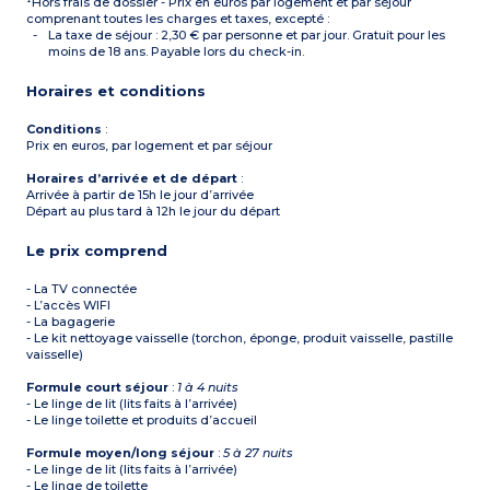
¹Hors frais de dossier - Prix en euros par logement et par séjour
comprenant toutes les charges et taxes, excepté :
La taxe de séjour : 2,30 € par personne et par jour. Gratuit pour les
moins de 18 ans. Payable lors du check-in.
Horaires et conditions
Conditions
:
Prix en euros, par logement et par séjour
Horaires d’arrivée et de départ
:
Arrivée à partir de 15h le jour d’arrivée
Départ au plus tard à 12h le jour du départ
Le prix comprend
- La TV connectée
- L’accès WIFI
- La bagagerie
- Le kit nettoyage vaisselle (torchon, éponge, produit vaisselle, pastille
vaisselle)
Formule court séjour
:
1 à 4 nuits
- Le linge de lit (lits faits à l’arrivée)
- Le linge toilette et produits d’accueil
Formule moyen/long séjour
:
5 à 27 nuits
- Le linge de lit (lits faits à l’arrivée)
- Le linge de toilette