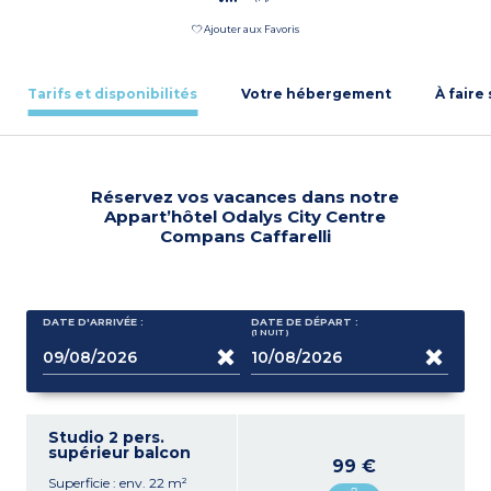
Ajouter aux Favoris
Tarifs et disponibilités
Votre hébergement
À faire
Réservez vos vacances dans notre
Appart’hôtel Odalys City Centre
Compans Caffarelli
DATE D'ARRIVÉE :
DATE DE DÉPART :
(1
NUIT
)
Studio 2 pers.
supérieur balcon
99 €
Superficie : env. 22 m²