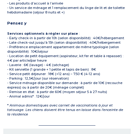
- Les produits d’accueil à l’arrivée
- Un service de ménage et 1 remplacement du linge de lit et de toilette
hebdomadaire (séjour 8 nuits et +)
Pensez y
Services optionnels à régler sur place
:
- Early check-in à partir de 10h (selon disponibilité) : 40€/hébergement
- Late check-out jusqu'à 15h (selon disponibilité) : 40€/hébergement
- Préférence emplacement appartement de même typologie (selon
disponibilité) : 10€/séjour
- Location de petit équipement (aspirateur, kit fer et table à repasser) :
4€ par article/par heure
- Laverie : 6€ (lavage) - 4€ (séchage)
- Kit serviette (1 grande + 1 petite et tapis de bain) : 8€
- Service petit déjeuner : 18€ (+12 ans) – 7.50 € (4-12 ans)
- Parking : 12,5€/jour (sur réservation)
- Service ménage disponible sur demande : à partir de 10€ (recouche
express) ou à partir de 20€ (ménage complet)
- Remise en état : à partir de 60€ (moyen séjour 5 à 27 nuits)
- Animal admis* : 12€/jour
*
Animaux domestiques avec carnet de vaccinations à jour et
tatouage. Les chiens doivent être tenus en laisse dans l'enceinte de
la résidence