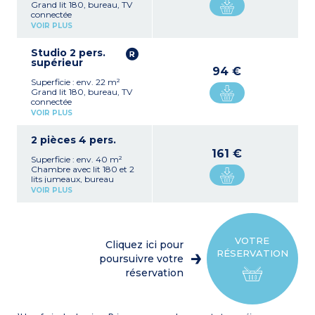
Grand lit 180, bureau, TV
connectée
Cuisine équipée (plaque
VOIR PLUS
électrique, hotte,
réfrigérateur, micro-ondes,
Studio 2 pers.
bouilloire, lave-vaisselle)
supérieur
Salle de bain avec douche,
94 €
sèche-cheveux, sèche-
Superficie : env. 22 m²
serviettes
Grand lit 180, bureau, TV
connectée
Cuisine équipée (plaque
VOIR PLUS
électrique, hotte,
réfrigérateur, micro-ondes,
2 pièces 4 pers.
bouilloire, lave-vaisselle)
Salle de bain avec douche,
161 €
Superficie : env. 40 m²
sèche-cheveux, sèche-
Chambre avec lit 180 et 2
serviettes
lits jumeaux, bureau
Cuisine équipée (plaque
VOIR PLUS
électrique, hotte,
réfrigérateur, micro-ondes,
bouilloire, lave-vaisselle)
Salle de bains avec douche,
sèche-cheveux, sèche-
VOTRE
Cliquez ici pour
serviettes
RÉSERVATION
Ce logement correspond
poursuivre votre
à 2 studios
réservation
communicants