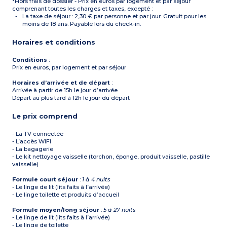
¹Hors frais de dossier - Prix en euros par logement et par séjour
comprenant toutes les charges et taxes, excepté :
La taxe de séjour : 2,30 € par personne et par jour. Gratuit pour les
moins de 18 ans. Payable lors du check-in.
Horaires et conditions
Conditions
:
Prix en euros, par logement et par séjour
Horaires d’arrivée et de départ
:
Arrivée à partir de 15h le jour d’arrivée
Départ au plus tard à 12h le jour du départ
Le prix comprend
- La TV connectée
- L’accès WIFI
- La bagagerie
- Le kit nettoyage vaisselle (torchon, éponge, produit vaisselle, pastille
vaisselle)
Formule court séjour
:
1 à 4 nuits
- Le linge de lit (lits faits à l’arrivée)
- Le linge toilette et produits d’accueil
Formule moyen/long séjour
:
5 à 27 nuits
- Le linge de lit (lits faits à l’arrivée)
- Le linge de toilette