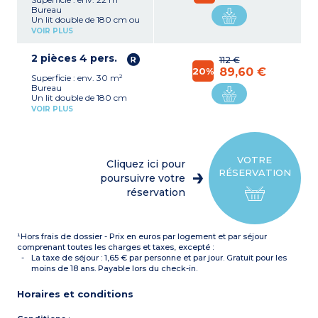
Bureau
Un lit double de 180 cm ou
2 lits simples de 90 cm
VOIR PLUS
Cuisine équipée (plaque
électrique, hotte,
2 pièces 4 pers.
réfrigérateur, micro-ondes,
112 €
bouilloire, lave-vaisselle)
20%
89,60 €
Superficie : env. 30 m²
Salle de bain avec douche,
Bureau
sèche-cheveux, sèche-
Un lit double de 180 cm
serviettes
Canapé lit double
Services
: coffre-fort, TV,
VOIR PLUS
Cuisine équipée (plaque
accès wifi
électrique, hotte,
réfrigérateur, micro-ondes,
bouilloire, lave-vaisselle)
Salle de bain avec douche,
VOTRE
Cliquez ici pour
sèche-cheveux, sèche-
RÉSERVATION
serviettes
poursuivre votre
Services : coffre-fort, TV,
réservation
accès wifi
¹Hors frais de dossier - Prix en euros par logement et par séjour
comprenant toutes les charges et taxes, excepté :
La taxe de séjour : 1,65 € par personne et par jour. Gratuit pour les
moins de 18 ans. Payable lors du check-in.
Horaires et conditions