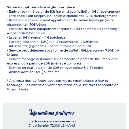
Services optionnels à régler sur place
:
- Early check-in à partir de 10h (selon disponibilité) : 40€ /hébergement
- Late check-out jusqu'à 15h (selon disponibilité) : 40€ /hébergement
- Préférence emplacement appartement de même typologie (selon
disponibilité) : 10€/séjour
- Location de petit équipement (aspirateur, kit fer et table à repasser) :
4€ par article/par heure
- Laverie : 6€ (lavage) - 4€ (séchage)
- Parking souterrain : 13€/jour - 78€/semaine - 260€/mois
- Kit serviette (1 grande + 1 petite et tapis de bain) : 8€
- Service petit déjeuner sous forme de buffet : 18€/personne - 7.50€ (4-
12 ans)
- Service ménage disponible sur demande : à partir de 10€ (recouche
express) ou à partir de 20€ (ménage complet)
- Remise en état : à partir de 60€ (moyen séjour 5 à 27 nuits)
- Animal admis * : 12€/jour/animal
*
Animaux domestiques avec carnet de vaccinations à jour et
tatouage. Les chiens doivent être tenus en laisse dans l'enceinte de
l'appart'hôtel
Informations pratiques
L'adresse de vos vacances
7 rue Barbier
72000
LE MANS