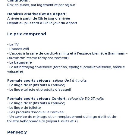
Conditions
:
Prix en euros, par logement et par séjour
Horaires d’arrivée et de départ
:
Arrivée à partir de 15h le jour d’arrivée
Départ au plus tard à 12h le jour du départ
Le prix comprend
- La TV
- L’accès wifi
- L’accès à la salle de cardio-training et à l’espace bien être (hammam -
Hammam fermé temporairement
)
- La bagagerie
- Le kit nettoyage vaisselle (torchon, éponge, produit vaisselle, pastille
vaisselle)
Formule courts séjours
:
séjour de 1 à 4 nuits
- Le linge de lit (lits faits à l’arrivée)
- Le linge toilette et produits d’accueil
Formule courts séjours Confort
:
séjour de 5 à 27 nuits
- Le linge de lit (lits faits à l’arrivée)
- Le linge de toilette
- Les produits d’accueil à l’arrivée
- Un service de ménage et un remplacement du linge de lit et de
toilette hebdomadaire (séjour 8 nuits et +)
Pensez y