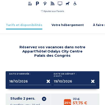
Ajouter aux Favoris
Tarifs et disponibilités
Votre hébergement
À faire
Réservez vos vacances dans notre
Appart'hôtel Odalys City Centre
Palais des Congrès
DATE D'ARRIVÉE :
DATE DE DÉPART :
(1
NUIT
)
Studio 2 pers.
77 €
25%
57,75 €
Superficie : env. 22 m²