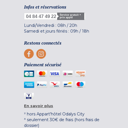
Infos et réservations
Service gratuit +
04 84 47 49 22
prix appel
Lundi/Vendredi :
08h
/
20h
Samedi et jours fériés :
09h
/
18h
Restons connectés
Paiement sécurisé
En savoir plus
² hors Appart'hôtel Odalys City
³ seulement 30€ de frais (hors frais de
dossier)