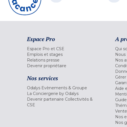
Espace Pro
A pr
Espace Pro et CSE
Qui s
Emplois et stages
Nous 
Relations presse
Nos a
Devenir propriétaire
Condi
Donné
Nos services
Gérer
Garant
Odalys Evènements & Groupe
Aide 
La Conciergerie by Odalys
Menti
Devenir partenaire Collectivités &
Guide
CSE
Théma
Vente
Nos 
Nos g