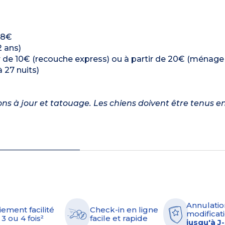
: 8€
2 ans)
r de 10€ (recouche express) ou à partir de 20€ (ménag
 27 nuits)
 à jour et tatouage. Les chiens doivent être tenus en
Annulatio
iement facilité
Check-in en ligne
modificati
 3 ou 4 fois²
facile et rapide
jusqu'à J