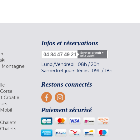
Infos et réservations
er
Service gratuit +
04 84 47 49 21
prix appel
ski
Lundi/Vendredi :
08h
/
20h
la Montagne
Samedi et jours fériés :
09h
/
18h
a
Restons connectés
lle
 Corse
et Croatie
ours
Paiement sécurisé
 Mobil
Chalets
Chalets