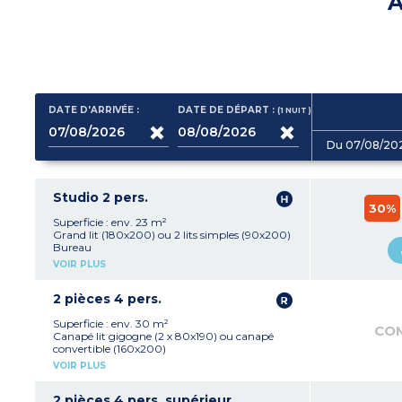
A
DATE D'ARRIVÉE :
DATE DE DÉPART :
(1
NUIT
)
Du 07/08/20
Studio 2 pers.
30%
Superficie : env. 23 m²
Grand lit (180x200) ou 2 lits simples (90x200)
Bureau
Cuisine équipée (plaque électrique, hotte,
VOIR PLUS
réfrigérateur, micro-ondes, bouilloire, lave-
vaisselle)
Salle de bain avec baignoire, sèche-cheveux,
2 pièces 4 pers.
sèche-serviettes
Coffre-fort
Superficie : env. 30 m²
CO
Canapé lit gigogne (2 x 80x190) ou canapé
convertible (160x200)
Bureau
VOIR PLUS
Grand lit (180x200)
Cuisine équipée (plaque électrique, hotte,
réfrigérateur, micro-ondes, mini lave-vaisselle,
2 pièces 4 pers. supérieur