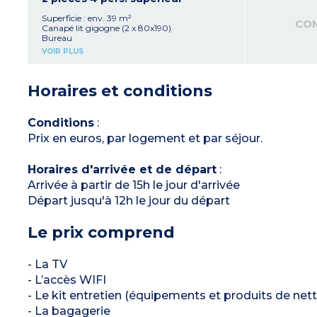
bouilloire, lave-vaisselle)
Console repas
Superficie : env. 39 m²
CO
Salle de bain avec baignoire, sèche-cheveux,
Canapé lit gigogne (2 x 80x190)
sèche-serviettes
Bureau
Coffre-fort
Grand lit (180x200)
VOIR PLUS
Cuisine équipée (plaque électrique, hotte,
réfrigérateur, micro-ondes, mini lave-vaisselle,
bouilloire, lave-vaisselle)
Horaires et conditions
Console repas
Salle de bain avec baignoire, sèche-cheveux,
sèche-serviettes
Coffre-fort
Conditions
:
Prix en euros, par logement et par séjour.
Horaires d'arrivée et de départ
:
Arrivée à partir de 15h le jour d'arrivée
Départ jusqu'à 12h le jour du départ
Le prix comprend
- La TV
- L’accès WIFI
- Le kit entretien (équipements et produits de net
- La bagagerie