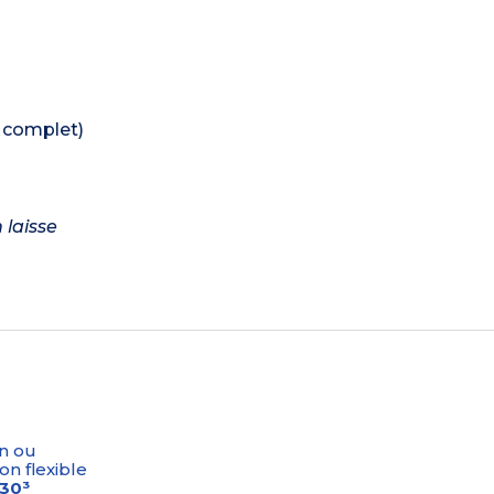
e complet)
 laisse
n ou
on flexible
-30³