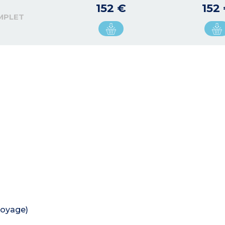
152 €
152
MPLET
toyage)