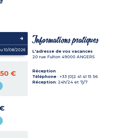
e
Informations pratiques
u 10/08/2026
L'adresse de vos vacances
20 rue Fulton
49000
ANGERS
Réception
,50 €
Téléphone
: +33 (0)2 41 41 15 56
Réception
: 24h/24 et 7j/7
 €