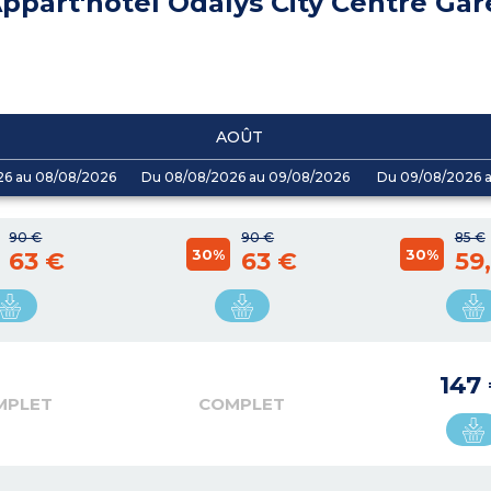
ppart'hôtel Odalys City Centre Gar
AOÛT
26 au 08/08/2026
Du 08/08/2026 au 09/08/2026
Du 09/08/2026 a
90 €
90 €
85 €
30%
30%
63 €
63 €
59
147
MPLET
COMPLET