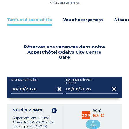
Ajouter aux Favoris
Tarifs et disponibilités
Votre hébergement
À faire
Réservez vos vacances dans notre
Appart'hôtel Odalys City Centre
Gare
DATE D'ARRIVÉE :
DATE DE DÉPART :
(1
NUIT
)
Studio 2 pers.
90 €
30%
63 €
Superficie : env. 23 m²
Grand lit (180x200) ou 2
lits simples (90x200)