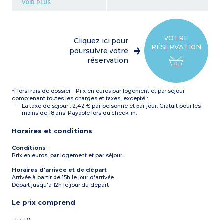
Bureau
VOIR PLUS
Cuisine équipée (plaque
électrique, hotte,
réfrigérateur, micro-ondes,
bouilloire, lave-vaisselle)
Salle de bain avec
VOTRE
Cliquez ici pour
baignoire, sèche-cheveux,
RÉSERVATION
sèche-serviettes
poursuivre votre
Coffre-fort
réservation
¹Hors frais de dossier - Prix en euros par logement et par séjour
comprenant toutes les charges et taxes, excepté :
La taxe de séjour : 2,42 € par personne et par jour. Gratuit pour les
moins de 18 ans. Payable lors du check-in.
Horaires et conditions
Conditions
:
Prix en euros, par logement et par séjour.
Horaires d'arrivée et de départ
:
Arrivée à partir de 15h le jour d'arrivée
Départ jusqu'à 12h le jour du départ
Le prix comprend
- La TV