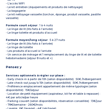
- L’accès WIFI
- Le kit entretien (équipements et produits de nettoyage)
- La bagagerie
- Le kit nettoyage vaisselle (torchon, éponge, produit vaisselle, pastille
vaisselle)
Formule court séjour
: 1 à 4 nuits
- Le linge de lit (lits faits à l’arrivée)
- Le linge toilette et produits d’accueil
Formule moyen/long séjour
: 5 à 27 nuits
- Le linge de lit (lits faits à l’arrivée)
- Le linge de toilette
- Les produits d’accueil à l’arrivée
- Un service de ménage et 1 remplacement du linge de lit et de toilette
hebdomadaire (séjour 8 nuits et +)
Pensez y
Services optionnels à régler sur place :
- Early check-in à partir de 10h (selon disponibilité) : 50€ /hébergement
- Late check-out jusqu'à 15h (selon disponibilité) : 50€ /hébergement
- Préférence emplacement appartement de même typologie (selon
disponibilité) : 15€/séjour
- Location de petit équipement (aspirateur, kit fer et table à repasser) :
4€ par article/par heure
- Parking couvert (selon disponibilités, réservation conseillée) : 13€/jour
- 78€/semaine - 260€/mois
- Laverie : 6€ (lavage) - 4€ (séchage)