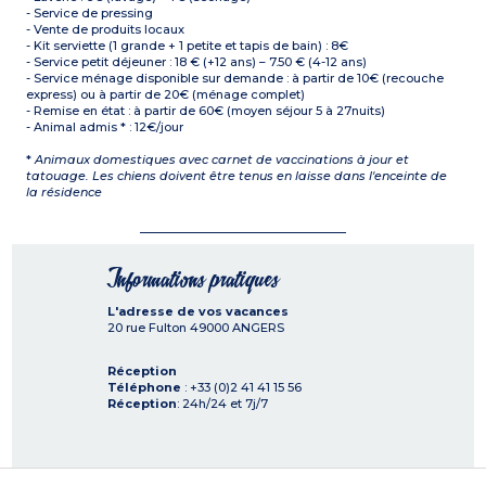
- Service de pressing
- Vente de produits locaux
- Kit serviette (1 grande + 1 petite et tapis de bain) : 8€
- Service petit déjeuner : 18 € (+12 ans) – 7.50 € (4-12 ans)
- Service ménage disponible sur demande : à partir de 10€ (recouche
express) ou à partir de 20€ (ménage complet)
- Remise en état : à partir de 60€ (moyen séjour 5 à 27nuits)
- Animal admis * : 12€/jour
*
Animaux domestiques avec carnet de vaccinations à jour et
tatouage. Les chiens doivent être tenus en laisse dans l'enceinte de
la résidence
Informations pratiques
L'adresse de vos vacances
20 rue Fulton
49000
ANGERS
Réception
Téléphone
: +33 (0)2 41 41 15 56
Réception
: 24h/24 et 7j/7