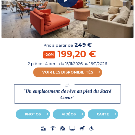
249 €
Prix à partir de
199,20 €
-20%
2 pièces 4 pers.
du
15/11/2026
au 16/11/2026
VOIR LES DISPONIBILITÉS
"Un emplacement de rêve au pied du Sacré
Coeur"
PHOTOS
VIDÉOS
CARTE