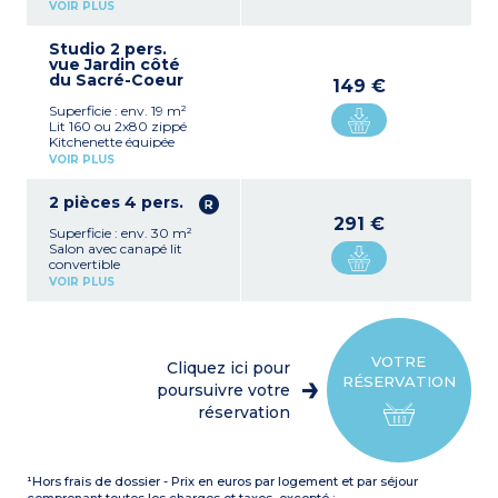
(plaque de cuisson, frigo
VOIR PLUS
table top, micro-ondes
combiné, bouilloire,
Studio 2 pers.
cafetière)
vue Jardin côté
Salle de bains avec
du Sacré-Coeur
baignoire, sèche-cheveux,
149 €
miroir grossissant
Superficie : env. 19 m²
TV, (chaînes
Lit 160 ou 2x80 zippé
internationales), accès
Kitchenette équipée
WIFI, coffre-fort
(plaque de cuisson, frigo
VOIR PLUS
table top, micro-ondes
combiné, bouilloire,
2 pièces 4 pers.
cafetière)
Salle de bains avec
291 €
Superficie : env. 30 m²
baignoire, sèche-cheveux,
Salon avec canapé lit
miroir grossissant
convertible
TV, (chaînes
Lit 160 ou 2x80 zippé
internationales), accès
VOIR PLUS
Kitchenette équipée
WIFI, coffre-fort
(plaque de cuisson, frigo
table top, micro-ondes
combiné, bouilloire,
cafetière)
VOTRE
Cliquez ici pour
Salle de bains avec
RÉSERVATION
baignoire, sèche-cheveux,
poursuivre votre
miroir grossissant
réservation
TV, accès WIFI, coffre-fort
¹Hors frais de dossier - Prix en euros par logement et par séjour