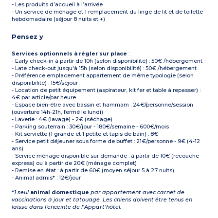
- Les produits d’accueil à l’arrivée
- Un service de ménage et 1 remplacement du linge de lit et de toilette
hebdomadaire (séjour 8 nuits et +)
Pensez y
Services optionnels à régler sur place
:
- Early check-in à partir de 10h (selon disponibilité) : 50€ /hébergement
- Late check-out jusqu'à 15h (selon disponibilité) : 50€ /hébergement
- Préférence emplacement appartement de même typologie (selon
disponibilité) : 15€/séjour
- Location de petit équipement (aspirateur, kit fer et table à repasser) :
4€ par article/par heure
- Espace bien-être avec bassin et hammam : 24€/personne/session
(ouverture 14h-21h, fermé le lundi)
- Laverie : 4€ (lavage) - 2€ (séchage)
- Parking souterrain : 30€/jour - 180€/semaine - 600€/mois
- Kit serviette (1 grande et 1 petite et tapis de bain) : 8€
- Service petit déjeuner sous forme de buffet : 21€/personne - 9€ (4-12
ans)
- Service ménage disponible sur demande : à partir de 10€ (recouche
express) ou à partir de 20€ (ménage complet)
- Remise en état : à partir de 60€ (moyen séjour 5 à 27 nuits)
- Animal admis* : 12€/jour
*
1 seul
animal domestique
par appartement avec carnet de
vaccinations à jour et tatouage. Les chiens doivent être tenus en
laisse dans l'enceinte de l’Appart’hôtel.