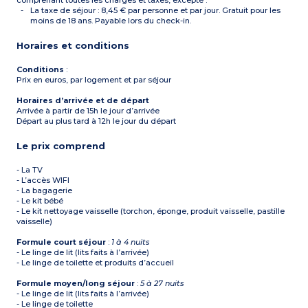
comprenant toutes les charges et taxes, excepté :
La taxe de séjour : 8,45 € par personne et par jour. Gratuit pour les
moins de 18 ans. Payable lors du check-in.
Horaires et conditions
Conditions
:
Prix en euros, par logement et par séjour
Horaires d’arrivée et de départ
Arrivée à partir de 15h le jour d’arrivée
Départ au plus tard à 12h le jour du départ
Le prix comprend
- La TV
- L’accès WIFI
- La bagagerie
- Le kit bébé
- Le kit nettoyage vaisselle (torchon, éponge, produit vaisselle, pastille
vaisselle)
Formule court séjour
:
1 à 4 nuits
- Le linge de lit (lits faits à l’arrivée)
- Le linge de toilette et produits d’accueil
Formule moyen/long séjour
:
5 à 27 nuits
- Le linge de lit (lits faits à l’arrivée)
- Le linge de toilette