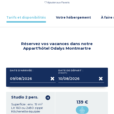
Ajouter aux Favoris
Tarifs et disponibilités
Votre hébergement
À faire
Réservez vos vacances dans notre
Appart'hôtel Odalys Montmartre
DATE D'ARRIVÉE :
DATE DE DÉPART :
(1
NUIT
)
Studio 2 pers.
139 €
Superficie : env. 19 m²
Lit 160 ou 2x80 zippé
Kitchenette équipée