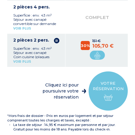
hotte aspirante)
2 pièces 4 pers.
Salle d'eau PMR avec
douche et sèche-serviettes
Superficie : env. 43 m²
WC
COMPLET
Séjour avec canapé
convertible sur demande
Coin cuisine (plaques
VOIR PLUS
induction, réfrigérateur,
micro-ondes, bouilloire,
2 pièces 2 pers.
hotte aspirante)
151 €
1 chambre avec 1 lit double
30%
105,70 €
Superficie : env. 43 m²
Salle d'eau PMR avec
Séjour avec canapé
douche et sèche-serviettes
Coin cuisine (plaques
WC
induction, réfrigérateur,
VOIR PLUS
micro-ondes, bouilloire,
hotte aspirante)
1 chambre avec 1 lit double
Salle d'eau PMR avec
douche et sèche-serviettes
VOTRE
Cliquez ici pour
WC
RÉSERVATION
poursuivre votre
réservation
¹Hors frais de dossier - Prix en euros par logement et par séjour
comprenant toutes les charges et taxes, excepté :
La taxe de séjour : 14,95 € maximum par personne et par jour.
Gratuit pour les moins de 18 ans. Payable lors du check-in.