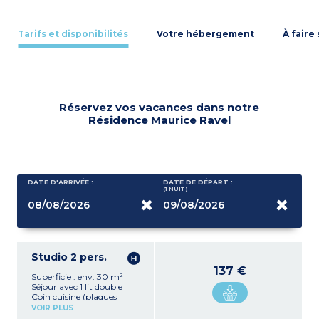
Tarifs et disponibilités
Votre hébergement
À faire
Réservez vos vacances dans notre
Résidence Maurice Ravel
DATE D'ARRIVÉE :
DATE DE DÉPART :
(1
NUIT
)
Studio 2 pers.
137 €
Superficie : env. 30 m²
Séjour avec 1 lit double
Coin cuisine (plaques
induction, réfrigérateur,
VOIR PLUS
micro-ondes, bouilloire,