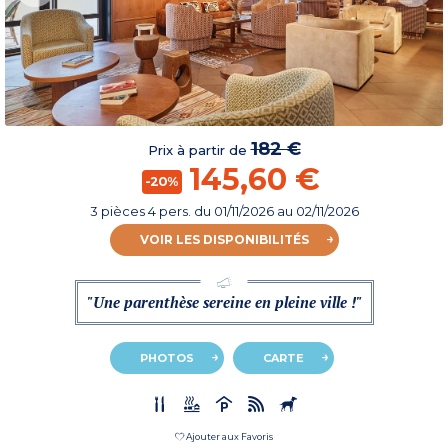
182 €
Prix à partir de
145,60 €
-20%
3 pièces 4 pers.
du
01/11/2026
au 02/11/2026
VOIR LES DISPONIBILITÉS
"Une parenthèse sereine en pleine ville !"
PHOTOS
CARTE
Ajouter aux Favoris