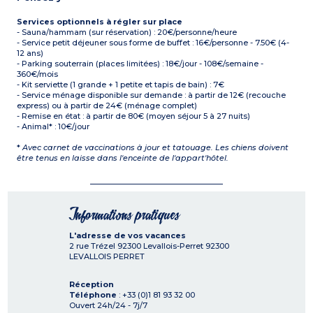
Services optionnels à régler sur place
- Sauna/hammam (sur réservation) : 20€/personne/heure
- Service petit déjeuner sous forme de buffet : 16€/personne - 7.50€ (4-
12 ans)
- Parking souterrain (places limitées) : 18€/jour - 108€/semaine -
360€/mois
- Kit serviette (1 grande + 1 petite et tapis de bain) : 7€
- Service ménage disponible sur demande : à partir de 12€ (recouche
express) ou à partir de 24€ (ménage complet)
- Remise en état : à partir de 80€ (moyen séjour 5 à 27 nuits)
- Animal* : 10€/jour
*
Avec carnet de vaccinations à jour et tatouage. Les chiens doivent
être tenus en laisse dans l'enceinte de l'appart'hôtel.
Informations pratiques
L'adresse de vos vacances
2 rue Trézel 92300 Levallois-Perret
92300
LEVALLOIS PERRET
Réception
Téléphone
: +33 (0)1 81 93 32 00
Ouvert 24h/24 - 7j/7