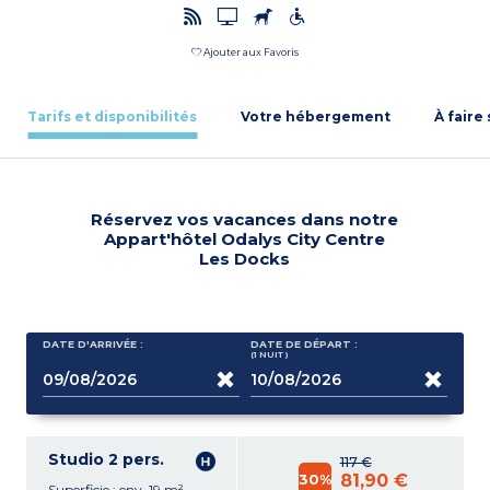
Ajouter aux Favoris
Tarifs et disponibilités
Votre hébergement
À faire
Réservez vos vacances dans notre
Appart'hôtel Odalys City Centre
Les Docks
DATE D'ARRIVÉE :
DATE DE DÉPART :
(1
NUIT
)
Studio 2 pers.
117 €
30%
81,90 €
Superficie : env. 19 m²