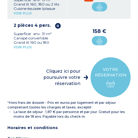
Grand lit 160, 180 ou 2 lits
Cuisine équipée (plaque
électrique, hotte,
VOIR PLUS
réfrigérateur, micro-ondes,
bouilloire, lave-vaisselle)
2 pièces 4 pers.
Salle de bain avec douche,
sèche-cheveux, sèche-
158 €
Superficie : env. 31 m²
serviettes
Canapé convertible
Bureau et console repas
Grand lit 160 ou 180
Coffre-fort
Cuisine équipée (plaque
VOIR PLUS
électrique, hotte,
réfrigérateur, micro-ondes,
mini lave-vaisselle,
bouilloire, lave-vaisselle)
Bureau et console repas
VOTRE
Cliquez ici pour
Salle de bain avec douche,
RÉSERVATION
sèche-cheveux, sèche-
poursuivre votre
serviettes
réservation
Coffre-fort
¹Hors frais de dossier - Prix en euros par logement et par séjour
comprenant toutes les charges et taxes, excepté :
La taxe de séjour : 1,87 € par personne et par jour. Gratuit pour les
moins de 18 ans. Payable lors du check-in.
Horaires et conditions