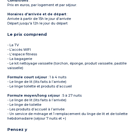
Conditions
:
Prix en euros, par logement et par séjour.
Horaires d'arrivée et de départ
:
Arrivée à partir de 15h le jour d'arrivée
Départ jusqu'à 12h le jour du départ
Le prix comprend
- La TV
- L’accès WIFI
- L'espace fitness
- La bagagerie
- Le kit nettoyage vaisselle (torchon, éponge, produit vaisselle, pastille
vaisselle)
Formule court séjour
: 1 à 4 nuits
- Le linge de lit (lits faits à l’arrivée)
- Le linge toilette et produits d’accueil
Formule moyen/long séjour
: 5 à 27 nuits
- Le linge de lit (lits faits à l’arrivée)
- Le linge de toilette
- Les produits d’accueil à l’arrivée
- Un service de ménage et 1 remplacement du linge de lit et de toilette
hebdomadaire (séjour 7 nuits et +)
Pensez y