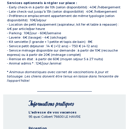
Services optionnels à régler sur place :
- Early check-in à partir de 10h (selon disponibilité) : 40€ /hébergement
- Late check-out jusqu'à 15h (selon disponibilité) : 40€ /hébergement
- Préférence emplacement appartement de même typologie (selon
disponibilité) : 10€/séjour
- Location de petit équipement (aspirateur, kit fer et table à repasser) :
4€ par article/par heure
- Parking : 10€/jour - 60€/semaine
- Laverie : 6€ (lavage) - 4€ (séchage)
- Kit serviette (1 grande + 1 petite et tapis de bain) : 8€
- Service petit déjeuner : 14 € (+12 ans) – 7.50 € (4-12 ans)
- Service ménage disponible sur demande : à partir de 10€ (recouche
express) ou à partir de 20€ (ménage complet)
- Remise en état : à partir de 60€ (moyen séjour 5 à 27 nuits)
- Animal admis * : 12€/jour /animal
*
Animaux domestiques avec carnet de vaccinations à jour et
tatouage. Les chiens doivent être tenus en laisse dans l'enceinte de
l'appart'hôtel
Informations pratiques
L'adresse de vos vacances
95 quai Colbert
76600
LE HAVRE
Réception