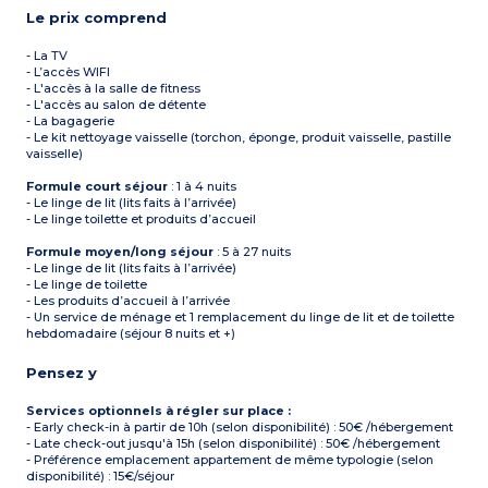
Le prix comprend
- La TV
- L’accès WIFI
- L'accès à la salle de fitness
- L'accès au salon de détente
- La bagagerie
- Le kit nettoyage vaisselle (torchon, éponge, produit vaisselle, pastille
vaisselle)
Formule court séjour
: 1 à 4 nuits
- Le linge de lit (lits faits à l’arrivée)
- Le linge toilette et produits d’accueil
Formule moyen/long séjour
: 5 à 27 nuits
- Le linge de lit (lits faits à l’arrivée)
- Le linge de toilette
- Les produits d’accueil à l’arrivée
- Un service de ménage et 1 remplacement du linge de lit et de toilette
hebdomadaire (séjour 8 nuits et +)
Pensez y
Services optionnels à régler sur place :
- Early check-in à partir de 10h (selon disponibilité) : 50€ /hébergement
- Late check-out jusqu'à 15h (selon disponibilité) : 50€ /hébergement
- Préférence emplacement appartement de même typologie (selon
disponibilité) : 15€/séjour