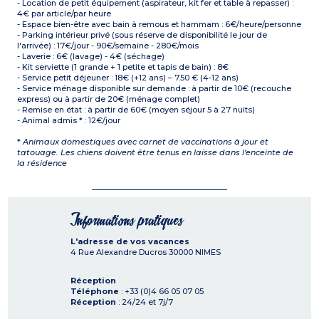
- Location de petit équipement (aspirateur, kit fer et table à repasser) :
4€ par article/par heure
- Espace bien-être avec bain à remous et hammam : 6€/heure/personne
- Parking intérieur privé (sous réserve de disponibilité le jour de
l'arrivée) : 17€/jour - 90€/semaine - 280€/mois
- Laverie : 6€ (lavage) - 4€ (séchage)
- Kit serviette (1 grande + 1 petite et tapis de bain) : 8€
- Service petit déjeuner : 18€ (+12 ans) – 7.50 € (4-12 ans)
- Service ménage disponible sur demande : à partir de 10€ (recouche
express) ou à partir de 20€ (ménage complet)
- Remise en état : à partir de 60€ (moyen séjour 5 à 27 nuits)
- Animal admis * : 12€/jour
*
Animaux domestiques avec carnet de vaccinations à jour et
tatouage. Les chiens doivent être tenus en laisse dans l'enceinte de
la résidence
Informations pratiques
L'adresse de vos vacances
4 Rue Alexandre Ducros
30000
NIMES
Réception
Téléphone
: +33 (0)4 66 05 07 05
Réception
: 24/24 et 7j/7