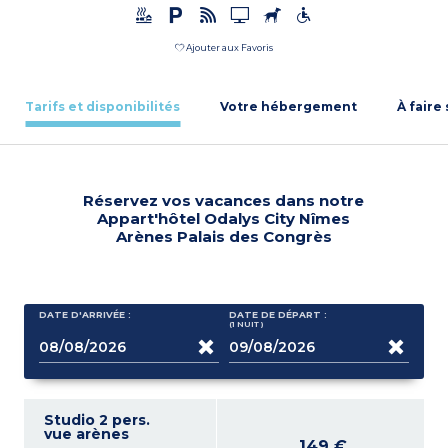
Ajouter aux Favoris
Tarifs et disponibilités
Votre hébergement
À faire
Réservez vos vacances dans notre
Appart'hôtel Odalys City Nîmes
Arènes Palais des Congrès
DATE D'ARRIVÉE :
DATE DE DÉPART :
(1
NUIT
)
Studio 2 pers.
vue arènes
149 €