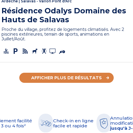
Ardèche
|
Salavas - Vallon Pont d'Arc
Résidence Odalys Domaine des
Hauts de Salavas
Proche du village, profitez de logements climatisés. Avec 2
piscines extérieures, terrain de sports, animations en
Juillet/Août.
AFFICHER PLUS DE RÉSULTATS
Annulatio
iement facilité
Check-in en ligne
modificati
 3 ou 4 fois²
facile et rapide
jusqu'à J