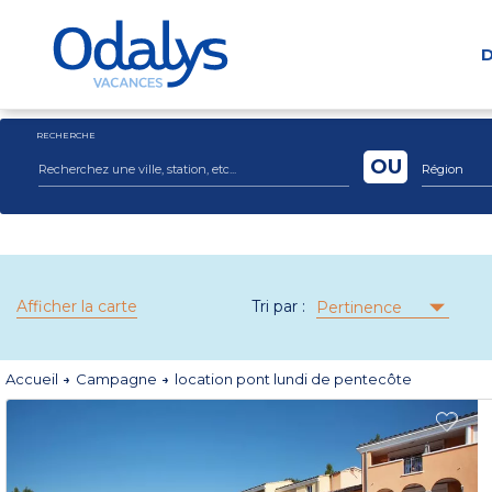
D
RECHERCHE
OU
Région
Afficher la carte
Tri par :
Pertinence
Accueil
Campagne
location pont lundi de pentecôte