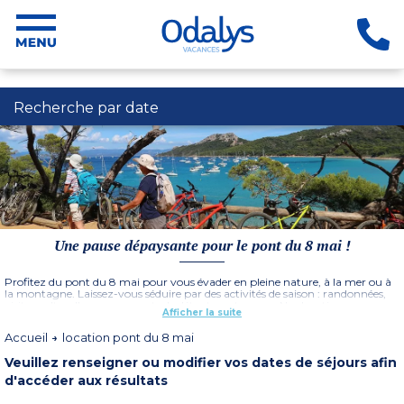
Recherche par date
Une pause dépaysante pour le pont du 8 mai !
Profitez du pont du 8 mai pour vous évader en pleine nature, à la mer ou à
la montagne. Laissez-vous séduire par des activités de saison : randonnées,
visites culturelles ou moments de détente en terrasse. Nos locations vacances
Afficher la suite
confortables et bien situées vous assurent un séjour réussi et des souvenirs
précieux.
Accueil
location pont du 8 mai
En famille, en couple ou entre amis, réservez votre location pour le pont du
8 mai et offrez-vous un dépaysement total.
Veuillez renseigner ou modifier vos dates de séjours afin
d'accéder aux résultats