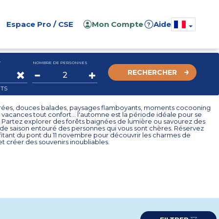
Espace Pro / CSE
Mon Compte
Aide
?
T
NOMBRE DE PERSONNES
RECHERCHER
ITS
orées, douces balades, paysages flamboyants, moments cocooning
 vacances tout confort... l'automne est la période idéale pour se
. Partez explorer des forêts baignées de lumière ou savourez des
 de saison entouré des personnes qui vous sont chères. Réservez
fitant du pont du 11 novembre pour découvrir les charmes de
t créer des souvenirs inoubliables.