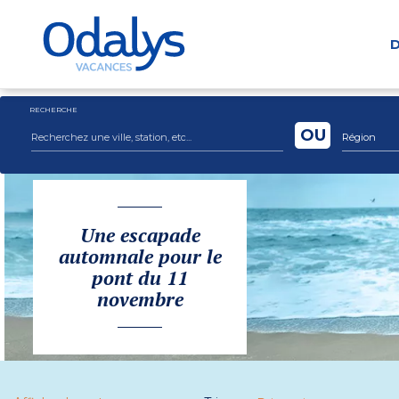
D
RECHERCHE
OU
Région
Une escapade
automnale pour le
pont du 11
novembre