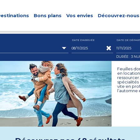
estinations
Bons plans
Vos envies
Découvrez-nous
DATE D'ARRIVÉE
DATE DE DÉPAR
DURÉE : 3
NU
Feuilles d
en location
ressourcer
spécialités
vite en pro
l’automne e