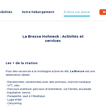
nibilités
Votre hébergement
À faire sur place
N
La Bresse Hohneck : Activités et
services
Les + de la station
Pour des vacances à la montagne active en été,
La Bresse
est une
destination idéale :
- Randonnées, randonnées avec des animaux, marche nordique
- VTT, vélo
- Parcours aventure, parcours d'orientation, via Ferrata, escalade
- Equitation, tennis
- Parapente, saut à l'élastique
- Luge d'été
- Canyoning