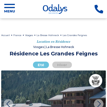
Accueil
France
Vosges
La Bresse Hohneck
Les Grandes Feignes
Location en Résidence
Vosges | La Bresse Hohneck
Résidence Les Grandes Feignes
Eté
Hiver