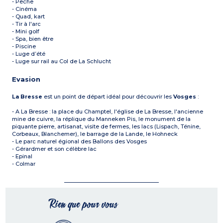
- Pêche
- Cinéma
- Quad, kart
- Tir à l'arc
- Mini golf
- Spa, bien être
- Piscine
- Luge d’été
- Luge sur rail au Col de La Schlucht
Evasion
La Bresse
est un point de départ idéal pour découvrir les
Vosges
:
- A La Bresse : la place du Champtel, l'église de La Bresse, l'ancienne
mine de cuivre, la réplique du Manneken Pis, le monument de la
piquante pierre, artisanat, visite de fermes, les lacs (Lispach, Ténine,
Corbeaux, Blanchemer), le barrage de la Lande, le Hohneck
- Le parc naturel égional des Ballons des Vosges
- Gérardmer et son célèbre lac
- Epinal
- Colmar
Rien que pour vous