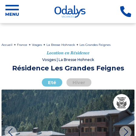
Accueil
France
Vosges
La Bresse Hohneck
Les Grandes Feignes
Location en Résidence
Vosges | La Bresse Hohneck
Résidence Les Grandes Feignes
Eté
Hiver