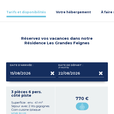
Tarifs et disponibilités
Votre hébergement
À faire
Réservez vos vacances dans notre
Résidence Les Grandes Feignes
DATE D'ARRIVÉE :
DATE DE DÉPART :
(7
NUITS
)
3 pièces 6 pers.
côté piste
770 €
Superficie : env. 41 m²
Séjour avec 2 lits gigognes
Coin cuisine (plaque
vitrocéramique ou
VOIR PLUS