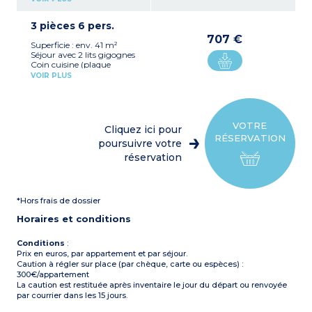
électrique x 4, lave vaisselle,
four micro-ondes,
3 pièces 6 pers.
réfrigérateur et cafetière à
capsules)
707 €
Superficie : env. 41 m²
1 chambre séparée avec 1 lit
Séjour avec 2 lits gigognes
double
Coin cuisine (plaque
1 coin montagne fermé
vitrocéramique ou
avec 2 lits superposés
VOIR PLUS
électrique x 4, lave vaisselle,
Salle de bain, WC
four micro-ondes,
Salle de douche
réfrigérateur et cafetière à
Balcon
capsules)
Chambre séparée avec 1 lit
VOTRE
Cliquez ici pour
double
RÉSERVATION
Coin montagne fermé
poursuivre votre
avec 2 lits superposés
réservation
Salle de bain, WC
Salle de douche
Balcon
*Hors frais de dossier
Horaires et conditions
Conditions
:
Prix en euros, par appartement et par séjour.
Caution à régler sur place (par chèque, carte ou espèces) :
300€/appartement
La caution est restituée après inventaire le jour du départ ou renvoyée
par courrier dans les 15 jours.