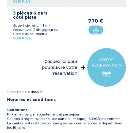
vitrocéramique ou
VOIR PLUS
électrique x 4, lave vaisselle,
four micro-ondes,
3 pièces 6 pers.
réfrigérateur et cafetière à
côté piste
capsules)
770 €
Chambre séparée avec 1 lit
Superficie : env. 41 m²
double
Séjour avec 2 lits gigognes
Coin montagne fermé
Coin cuisine (plaque
avec 2 lits superposés
vitrocéramique ou
Salle de bain, WC
VOIR PLUS
électrique x 4, lave vaisselle,
Salle de douche
four micro-ondes,
Balcon
réfrigérateur et cafetière à
capsules)
1 chambre séparée avec 1 lit
VOTRE
Cliquez ici pour
double
RÉSERVATION
1 coin montagne fermé
poursuivre votre
avec 2 lits superposés
réservation
Salle de bain, WC
Salle de douche
Balcon
*Hors frais de dossier
Horaires et conditions
Conditions
:
Prix en euros, par appartement et par séjour.
Caution à régler sur place (par carte ou chèque) : 300€/appartement
La caution est restituée ou renvoyée par courrier après le départ dans
les 15 jours.