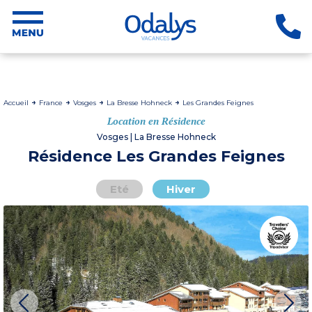
Accueil
France
Vosges
La Bresse Hohneck
Les Grandes Feignes
Location en Résidence
Vosges | La Bresse Hohneck
Résidence Les Grandes Feignes
Eté
Hiver