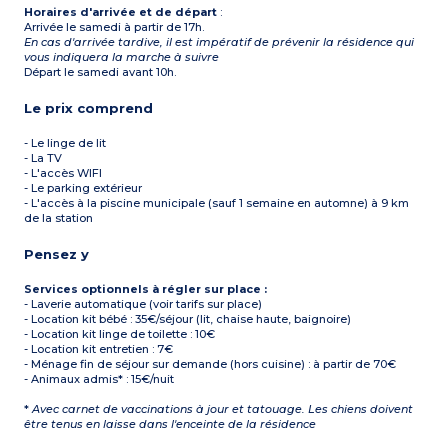
Horaires d'arrivée et de départ
:
Arrivée le samedi à partir de 17h.
En cas d'arrivée tardive, il est impératif de prévenir la résidence qui
vous indiquera la marche à suivre
Départ le samedi avant 10h.
Le prix comprend
- Le linge de lit
- La TV
- L'accès WIFI
- Le parking extérieur
- L'accès à la piscine municipale (sauf 1 semaine en automne) à 9 km
de la station
Pensez y
Services optionnels à régler sur place :
- Laverie automatique (voir tarifs sur place)
- Location kit bébé : 35€/séjour (lit, chaise haute, baignoire)
- Location kit linge de toilette : 10€
- Location kit entretien : 7€
- Ménage fin de séjour sur demande (hors cuisine) : à partir de 70€
- Animaux admis* : 15€/nuit
*
Avec carnet de vaccinations à jour et tatouage. Les chiens doivent
être tenus en laisse dans l'enceinte de la résidence