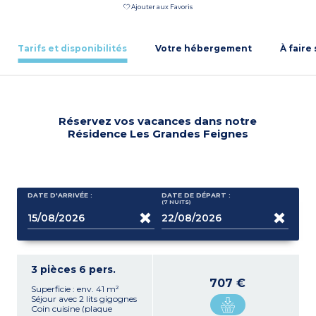
Ajouter aux Favoris
Tarifs et disponibilités
Votre hébergement
À faire
Réservez vos vacances dans notre
Résidence Les Grandes Feignes
DATE D'ARRIVÉE :
DATE DE DÉPART :
(7
NUITS
)
3 pièces 6 pers.
707 €
Superficie : env. 41 m²
Séjour avec 2 lits gigognes
Coin cuisine (plaque