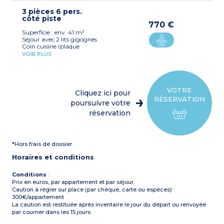
four micro-ondes,
3 pièces 6 pers.
réfrigérateur et cafetière à
côté piste
capsules)
770 €
Chambre séparée avec 1 lit
Superficie : env. 41 m²
double
Séjour avec 2 lits gigognes
Coin montagne fermé
Coin cuisine (plaque
avec 2 lits superposés
vitrocéramique ou
Salle de bain, WC
VOIR PLUS
électrique x 4, lave vaisselle,
Salle de douche
four micro-ondes,
Balcon
réfrigérateur et cafetière à
capsules)
1 chambre séparée avec 1 lit
VOTRE
Cliquez ici pour
double
RÉSERVATION
1 coin montagne fermé
poursuivre votre
avec 2 lits superposés
réservation
Salle de bain, WC
Salle de douche
Balcon
*Hors frais de dossier
Horaires et conditions
Conditions
:
Prix en euros, par appartement et par séjour.
Caution à régler sur place (par chèque, carte ou espèces) :
300€/appartement
La caution est restituée après inventaire le jour du départ ou renvoyée
par courrier dans les 15 jours.