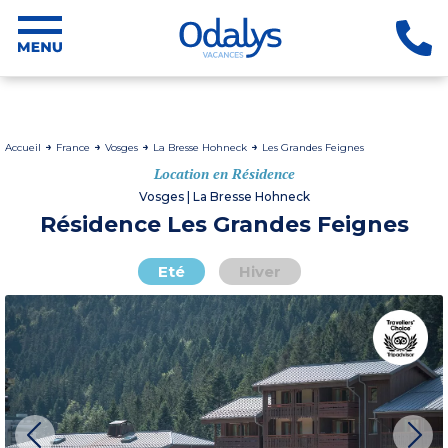
Accueil
France
Vosges
La Bresse Hohneck
Les Grandes Feignes
Location en Résidence
Vosges | La Bresse Hohneck
Résidence Les Grandes Feignes
Eté
Hiver