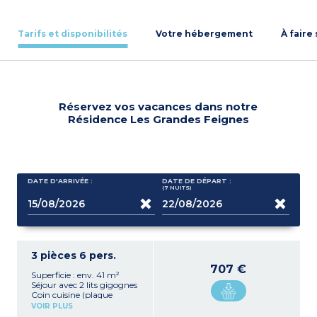
Tarifs et disponibilités
Votre hébergement
À faire
Réservez vos vacances dans notre
Résidence Les Grandes Feignes
DATE D'ARRIVÉE :
DATE DE DÉPART :
(7
NUITS
)
3 pièces 6 pers.
707 €
Superficie : env. 41 m²
Séjour avec 2 lits gigognes
Coin cuisine (plaque
vitrocéramique ou
VOIR PLUS
électrique x 4, lave vaisselle,