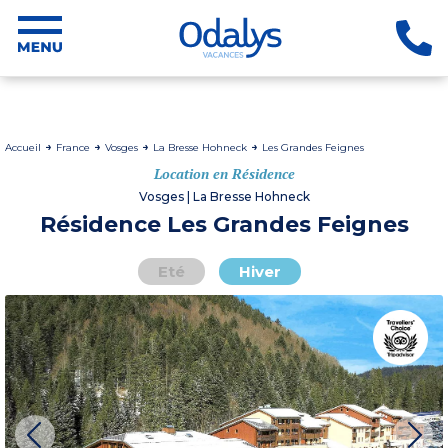
Accueil
France
Vosges
La Bresse Hohneck
Les Grandes Feignes
Location en Résidence
Vosges | La Bresse Hohneck
Résidence Les Grandes Feignes
Eté
Hiver