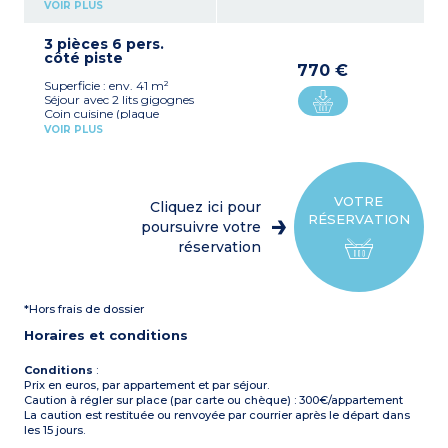
vitrocéramique ou
VOIR PLUS
électrique x 4, lave vaisselle,
four micro-ondes,
3 pièces 6 pers.
réfrigérateur et cafetière à
côté piste
capsules)
770 €
Chambre séparée avec 1 lit
Superficie : env. 41 m²
double
Séjour avec 2 lits gigognes
Coin montagne fermé
Coin cuisine (plaque
avec 2 lits superposés
vitrocéramique ou
Salle de bain, WC
VOIR PLUS
électrique x 4, lave vaisselle,
Salle de douche
four micro-ondes,
Balcon
réfrigérateur et cafetière à
capsules)
1 chambre séparée avec 1 lit
VOTRE
Cliquez ici pour
double
RÉSERVATION
1 coin montagne fermé
poursuivre votre
avec 2 lits superposés
réservation
Salle de bain, WC
Salle de douche
Balcon
*Hors frais de dossier
Horaires et conditions
Conditions
:
Prix en euros, par appartement et par séjour.
Caution à régler sur place (par carte ou chèque) : 300€/appartement
La caution est restituée ou renvoyée par courrier après le départ dans
les 15 jours.