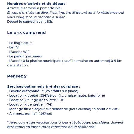
Horaires d'arrivée et de départ
:
Arrivée le samedi à partir de 17h.
En cas d'arrivée tardive, il est impératif de prévenir la résidence qui
vous indiquera la marche à suivre
Départ le samedi avant 10h.
Le prix comprend
- Le linge de lit
- La TV
- L'accès WIFI
- Le parking extérieur
- L'accès à la piscine municipale (sauf 1 semaine en automne) à 9 km
de la station
Pensez y
Services optionnels à régler sur place :
- Laverie automatique (voir tarifs sur place)
- Location kit bébé : 35€/séjour (lit, chaise haute, baignoire)
- Location kit linge de toilette : 10€
- Location kit entretien : 7€
- Ménage fin de séjour sur demande (hors cuisine) : à partir de 70€
- Animaux admis* : 15€/nuit
*
Avec carnet de vaccinations à jour et tatouage. Les chiens doivent
être tenus en laisse dans l'enceinte de la résidence