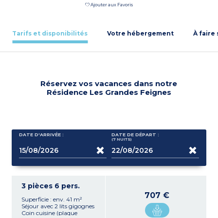
Ajouter aux Favoris
Tarifs et disponibilités
Votre hébergement
À faire
Réservez vos vacances dans notre
Résidence Les Grandes Feignes
DATE D'ARRIVÉE :
DATE DE DÉPART :
(7
NUITS
)
3 pièces 6 pers.
707 €
Superficie : env. 41 m²
Séjour avec 2 lits gigognes
Coin cuisine (plaque