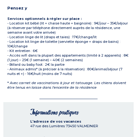
Pensez y
Services optionnels à régler sur place :
- Location kit bébé (lit + chaise haute + baignoire) : 9€/jour – 35€/séjour
(à réserver par téléphone directement auprès de la résidence, une
semaine avant votre arrivée)
- Location linge de lit (draps et taies) : 17€/change/lit
- Location kit linge de toilette (serviette éponge + draps de bains) :
10€/change
- Kit entretien : 6€
- Accès wifi dans la plupart des appartements (limité à 2 appareils) : 8€
(1 jour) – 25€ (1 semaine) – 40€ (2 semaines)
- Billard ou baby foot : 2€ la partie
- Animaux admis* (à préciser à la réservation) : 80€/animal/séjour (7
nuits et +) - 16€/nuit (moins de 7 nuits)
*
Avec carnet de vaccinations à jour et tatouage. Les chiens doivent
être tenus en laisse dans l'enceinte de la résidence
Informations pratiques
L'adresse de vos vacances
47 rue des Lumières
73450
VALMEINIER