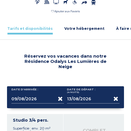
Ajouter aux Favoris
Tarifs et disponibilités
Votre hébergement
À faire
Réservez vos vacances dans notre
Résidence Odalys Les Lumières de
Neige
DATE D'ARRIVÉE :
DATE DE DÉPART :
(4
NUITS
)
Studio 3/4 pers.
Superficie : env. 20 m²
COMPLET