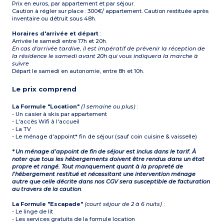
Prix en euros, par appartement et par séjour.
Caution à régler sur place : 300€/ appartement. Caution restituée après
inventaire ou détruit sous 48h.
Horaires d'arrivée et départ
:
Arrivée le samedi entre 17h et 20h.
En cas d'arrivée tardive, il est impératif de prévenir la réception de
la résidence le samedi avant 20h qui vous indiquera la marche à
suivre
Départ le samedi en autonomie, entre 8h et 10h.
Le prix comprend
La Formule "Location"
(1 semaine ou plus)
:
- Un casier à skis par appartement
- L'accès Wifi à l'accueil
- La TV
- Le ménage d'appoint* fin de séjour (sauf coin cuisine & vaisselle)
* Un ménage d’appoint de fin de séjour est inclus dans le tarif. À
noter que tous les hébergements doivent être rendus dans un état
propre et rangé. Tout manquement quant à la propreté de
l’hébergement restitué et nécessitant une intervention ménage
autre que celle décrite dans nos CGV sera susceptible de facturation
au travers de la caution
.
La Formule "Escapade"
(court séjour de 2 à 6 nuits)
:
- Le linge de lit
- Les services gratuits de la formule location