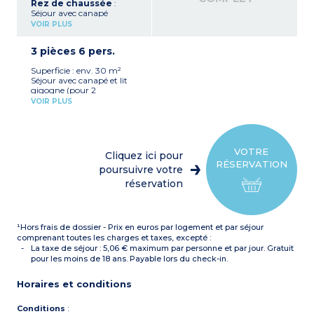
Rez de chaussée
:
Séjour avec canapé
convertible 2 personnes
VOIR PLUS
Kitchenette équipée
(plaque vitrocéramique,
3 pièces 6 pers.
réfrigérateur, micro-
ondes/gril, bouilloire, grille-
Superficie : env. 30 m²
pain, lave-vaisselle,
Séjour avec canapé et lit
cafetière électrique)
gigogne (pour 2
WC
personnes)
À l’étage
:
VOIR PLUS
Chambre avec 1 lit double
Chambre avec lit 2
Cabine avec 2 lits
personnes
superposés
Salle de bains
Kitchenette équipée
(plaque vitrocéramique,
VOTRE
Cliquez ici pour
réfrigérateur, micro-
RÉSERVATION
ondes/gril, bouilloire, grille-
poursuivre votre
pain, lave-vaisselle,
réservation
cafetière électrique)
Salle de bains et salle de
douche
WC séparé (pour la
¹Hors frais de dossier - Prix en euros par logement et par séjour
plupart)
comprenant toutes les charges et taxes, excepté :
La taxe de séjour : 5,06 € maximum par personne et par jour. Gratuit
pour les moins de 18 ans. Payable lors du check-in.
Horaires et conditions
Conditions
: