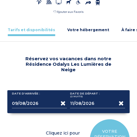
Ajouter aux Favoris
Tarifs et disponibilités
Votre hébergement
À faire
Réservez vos vacances dans notre
Résidence Odalys Les Lumières de
Neige
DATE D'ARRIVÉE :
DATE DE DÉPART :
(2
NUITS
)
VOTRE
Cliquez ici pour
RÉSERVATION