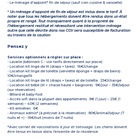
- Le ménage d'appoint* fin de séjour (sauf coin cuisine & vaisselle)
*
Un ménage d’appoint de fin de séjour est inclus dans le tarif. À
noter que tous les hébergements doivent être rendus dans un état
propre et rangé. Tout manquement quant à la propreté de
l’hébergement restitué et nécessitant une intervention ménage
autre que celle décrite dans nos CGV sera susceptible de facturation
au travers de la caution
.
Pensez y
Services optionnels à régler sur place :
- Laverie (bâtiment C - voir tarifs directement sur place)
- Location kit linge de lit (draps + taies) : 16€/change
- Location kit linge de toilette (serviette éponge + draps de bains) :
10€/change/lit
- Location kit linge de lit (draps + taies) et de toilette : 25€/change
- Location kit bébé (lit + chaise haute + baignoire) : 9€/jour – 35€/séjour
(sur réservation)
- Billard et baby-foot
- Accès wifi dans la plupart des appartements : 8€ (1 jour) – 25€ (1
semaine) – 40€ (2 semaines)
- Kit entretien : 6€
- Animaux admis* (à préciser à la réservation) : 80€/animal/séjour (7
nuits et +) - 16€/nuit (moins de 7 nuits)
*
Avec carnet de vaccinations à jour et tatouage. Les chiens doivent
être tenus en laisse dans l'enceinte de la résidence.