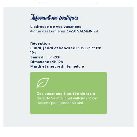
Informations pratiques
L'adresse de vos vacances
47 rue des Lumières
73450
VALMEINIER
Réception
Lundi, jeudi et vendredi :
9h-12h et 17h-
19h
Samedi :
15h-20h
Dimanche :
9h-12h
Mardi et mercredi
: fermeture
Des vacances à portée de train
Gare de Saint Michel Valloire (12 km).
Liaisons par autocar ou taxi.