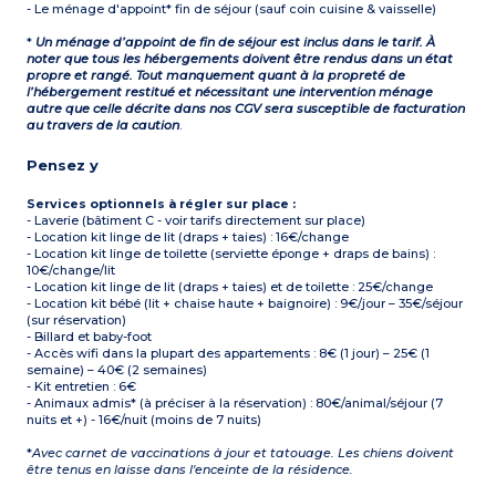
- Le ménage d'appoint* fin de séjour (sauf coin cuisine & vaisselle)
*
Un ménage d’appoint de fin de séjour est inclus dans le tarif. À
noter que tous les hébergements doivent être rendus dans un état
propre et rangé. Tout manquement quant à la propreté de
l’hébergement restitué et nécessitant une intervention ménage
autre que celle décrite dans nos CGV sera susceptible de facturation
au travers de la caution
.
Pensez y
Services optionnels à régler sur place :
- Laverie (bâtiment C - voir tarifs directement sur place)
- Location kit linge de lit (draps + taies) : 16€/change
- Location kit linge de toilette (serviette éponge + draps de bains) :
10€/change/lit
- Location kit linge de lit (draps + taies) et de toilette : 25€/change
- Location kit bébé (lit + chaise haute + baignoire) : 9€/jour – 35€/séjour
(sur réservation)
- Billard et baby-foot
- Accès wifi dans la plupart des appartements : 8€ (1 jour) – 25€ (1
semaine) – 40€ (2 semaines)
- Kit entretien : 6€
- Animaux admis* (à préciser à la réservation) : 80€/animal/séjour (7
nuits et +) - 16€/nuit (moins de 7 nuits)
*
Avec carnet de vaccinations à jour et tatouage. Les chiens doivent
être tenus en laisse dans l'enceinte de la résidence.