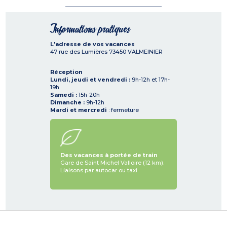
Informations pratiques
L'adresse de vos vacances
47 rue des Lumières
73450
VALMEINIER
Réception
Lundi, jeudi et vendredi :
9h-12h et 17h-
19h
Samedi :
15h-20h
Dimanche :
9h-12h
Mardi et mercredi
: fermeture
Des vacances à portée de train
Gare de Saint Michel Valloire (12 km).
Liaisons par autocar ou taxi.