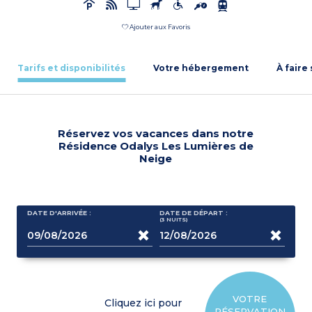
Ajouter aux Favoris
Tarifs et disponibilités
Votre hébergement
À faire
Réservez vos vacances dans notre
Résidence Odalys Les Lumières de
Neige
DATE D'ARRIVÉE :
DATE DE DÉPART :
(3
NUITS
)
VOTRE
Cliquez ici pour
RÉSERVATION