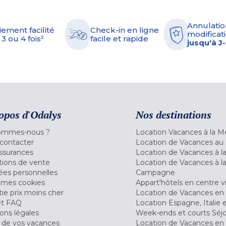
Annulatio
iement facilité
Check-in en ligne
modificati
 3 ou 4 fois²
facile et rapide
jusqu'à J
opos d'Odalys
Nos destinations
ommes-nous ?
Location Vacances à la M
contacter
Location de Vacances au 
ssurances
Location de Vacances à 
tions de vente
Location de Vacances à l
es personnelles
Campagne
 mes cookies
Appart'hôtels en centre vi
ie prix moins cher
Location de Vacances en
et FAQ
Location Espagne, Italie 
ons légales
Week-ends et courts Séj
 de vos vacances
Location de Vacances en