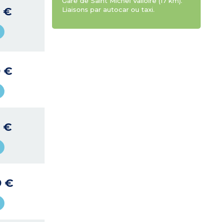
Gare de Saint Michel Valloire (17 km).
9 €
Liaisons par autocar ou taxi.
9 €
9 €
9 €