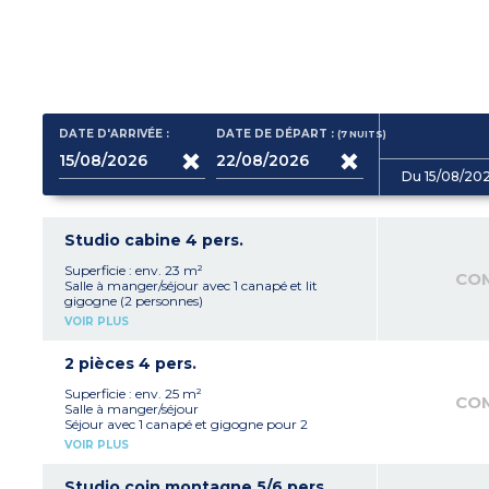
DATE D'ARRIVÉE :
DATE DE DÉPART :
(7
NUITS
)
Du 15/08/20
Studio cabine 4 pers.
Superficie : env. 23 m²
CO
Salle à manger/séjour avec 1 canapé et lit
gigogne (2 personnes)
Cabine coin couchage avec 1 lit superposé ou 1
VOIR PLUS
lit double
Kitchenette équipée (plaque vitrocéramique,
réfrigérateur, micro-ondes/gril, cafetière
2 pièces 4 pers.
électrique, lave-vaisselle, bouilloire, grille-pain)
Salle de bain et WC
Superficie : env. 25 m²
CO
Salle à manger/séjour
Séjour avec 1 canapé et gigogne pour 2
personnes
VOIR PLUS
Chambre avec 1 lit double (140)
Kitchenette équipée (plaque vitrocéramique,
réfrigérateur, micro-ondes/gril, cafetière
Studio coin montagne 5/6 pers.