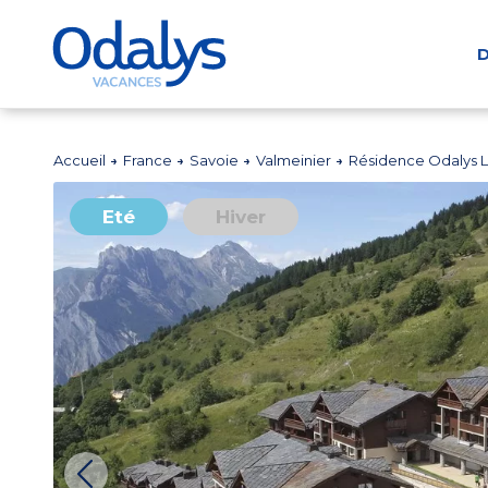
D
Accueil
France
Savoie
Valmeinier
Résidence Odalys L
Eté
Hiver