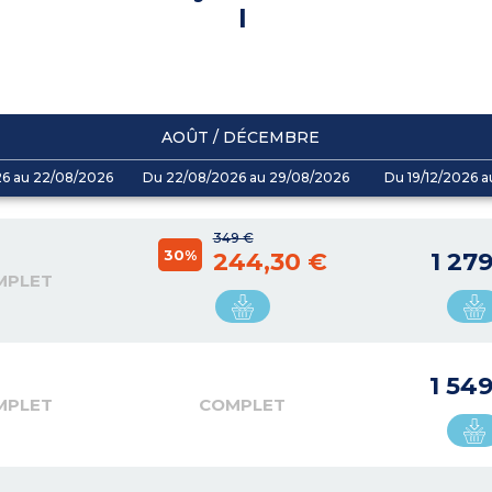
I
AOÛT / DÉCEMBRE
26 au 22/08/2026
Du 22/08/2026 au 29/08/2026
Du 19/12/2026 a
349 €
30%
244,30 €
1 27
MPLET
1 54
MPLET
COMPLET