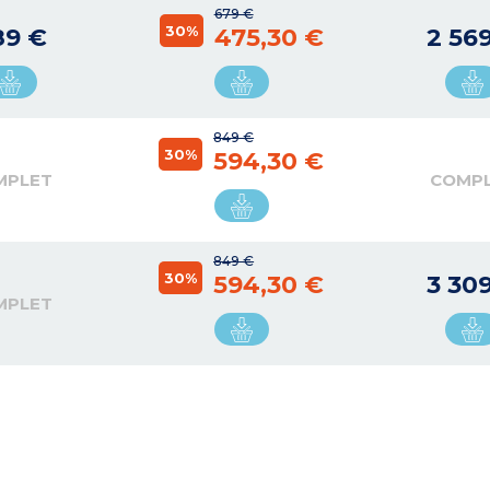
679 €
30%
89 €
475,30 €
2 56
849 €
30%
594,30 €
MPLET
COMP
849 €
30%
594,30 €
3 30
MPLET