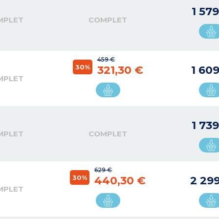
1 57
MPLET
COMPLET
459 €
30%
321,30 €
1 60
MPLET
1 73
MPLET
COMPLET
629 €
30%
440,30 €
2 29
MPLET