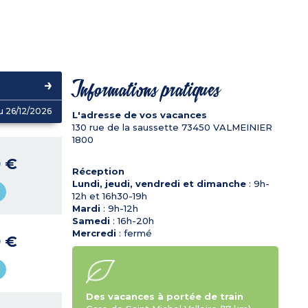
Informations pratiques
u 26/12/2026
L'adresse de vos vacances
130 rue de la saussette
73450
VALMEINIER
1800
9 €
Réception
Lundi, jeudi, vendredi et dimanche
: 9h-
12h et 16h30-19h
Mardi
: 9h-12h
Samedi
: 16h-20h
Mercredi
: fermé
9 €
Des vacances à portée de train