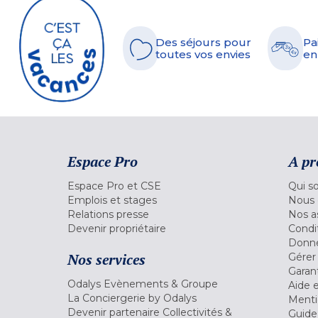
Des séjours pour
Pa
toutes vos envies
en
Espace Pro
A pr
Espace Pro et CSE
Qui s
Emplois et stages
Nous 
Relations presse
Nos a
Devenir propriétaire
Condi
Donné
Nos services
Gérer
Garant
Odalys Evènements & Groupe
Aide 
La Conciergerie by Odalys
Menti
Devenir partenaire Collectivités &
Guide