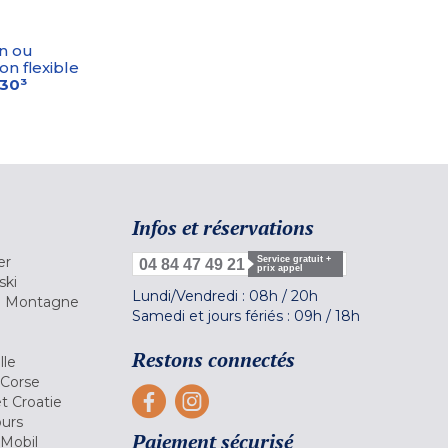
n ou
on flexible
-30³
Infos et réservations
er
Service gratuit +
04 84 47 49 21
prix appel
ski
Lundi/Vendredi :
08h
/
20h
la Montagne
Samedi et jours fériés :
09h
/
18h
a
Restons connectés
lle
 Corse
et Croatie
ours
Paiement sécurisé
 Mobil