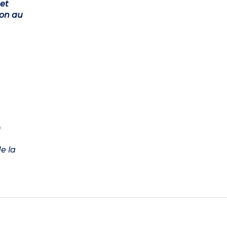
et
ion au
)
e la