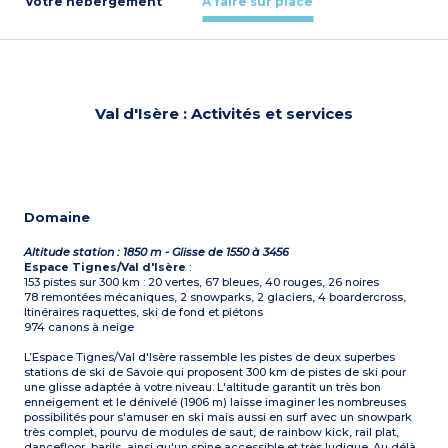
Votre hébergement
À faire sur place
Val d'Isère : Activités et services
Domaine
Altitude station : 1850 m - Glisse de 1550 à 3456
Espace Tignes/Val d'Isère
:
153 pistes sur 300 km : 20 vertes, 67 bleues, 40 rouges, 26 noires
78 remontées mécaniques, 2 snowparks, 2 glaciers, 4 boardercross,
Itinéraires raquettes, ski de fond et piétons
974 canons à neige
L’Espace Tignes/Val d'Isère rassemble les pistes de deux superbes
stations de ski de Savoie qui proposent 300 km de pistes de ski pour
une glisse adaptée à votre niveau. L'altitude garantit un très bon
enneigement et le dénivelé (1906 m) laisse imaginer les nombreuses
possibilités pour s'amuser en ski mais aussi en surf avec un snowpark
très complet, pourvu de modules de saut, de rainbow kick, rail plat,
dancefloor, barils, ainsi qu'un spine accessible et très ludique. Au délà