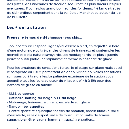
des pistes, des itinéraires de freeride séduiront les plus skieurs les plus
aventureux. Pour le plus grand bonheur des fondeurs, 44 km de tracés
de ski nordique serpentent dans la vallée du Manchet ou autour du lac
de l'Ouillette.
Les + de la station
Prenez le temps de déchausser vos skis...
... pour parcourir l'espace Tignes/Val d'Isère à pied, en raquette, à bord
d'une motoneige ou tiré par des chiens de traineaux et contempler les
merveilles de la nature savoyarde. Les montagnards les plus aguerris
peuvent aussi pratiquer l'alpinisme et même la cascade de glace.
Pour les amateurs de sensations fortes, le pilotage sur glace mais aussi
le parapente ou l'ULM permettent de découvrir de nouvelles sensations
sur roues ou à tire d'ailes. La patinoire extérieure de la station vous
accueille tous les jours au cœur du village, de 14h à 19h pour des
instants de glisse en famille.
- ULM, parapente
- Patinoire, karting sur neige, VTT sur neige
- Motoneige, traîneaux à chiens, escalade sur glace
- Randonnée raquettes
- Centre sportif et aquatique : bassin de natation, bassin ludique, salle
d’escalade, salle de sport, salle de musculation, salle de fitness,
squash, bien être (sauna, hammam, spa…), relaxation…