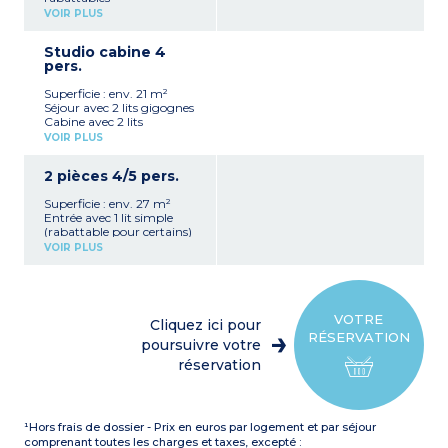
Séjour avec 2 lits gigognes
VOIR PLUS
Kitchenette équipée
(réfrigérateur, plaque de
Studio cabine 4
cuisson, micro-ondes,
pers.
cafetière électrique,
bouilloire)
Superficie : env. 21 m²
Salle de bain, WC
Séjour avec 2 lits gigognes
Balcon
Cabine avec 2 lits
superposés ou 2 lits
VOIR PLUS
gigognes ou canapé BZ (2
places)
2 pièces 4/5 pers.
Kitchenette équipée
(réfrigérateur, plaque de
Superficie : env. 27 m²
cuisson, micro-ondes, lave-
Entrée avec 1 lit simple
vaisselle, cafetière
(rabattable pour certains)
électrique, bouilloire)
Séjour avec 2 lits gigognes
Salle de bain, WC
VOIR PLUS
Kitchenette équipée
Balcon
(réfrigérateur, plaque de
À noter
:
cuisson, micro-ondes, lave-
Logement accessible aux
vaisselle, cafetière,
personnes à mobilité
bouilloire)
réduite
VOTRE
Cliquez ici pour
Chambre avec 1 lit double
RÉSERVATION
ou 2 lits simples
poursuivre votre
Salle de bain
réservation
WC séparé
Balcon
¹Hors frais de dossier - Prix en euros par logement et par séjour
comprenant toutes les charges et taxes, excepté :