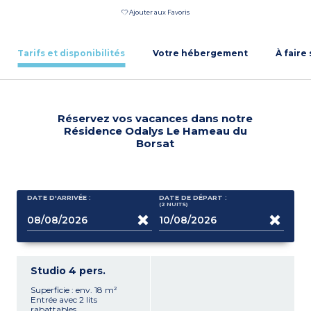
Ajouter aux Favoris
Tarifs et disponibilités
Votre hébergement
À faire
Réservez vos vacances dans notre
Résidence Odalys Le Hameau du
Borsat
DATE D'ARRIVÉE :
DATE DE DÉPART :
(2
NUITS
)
Studio 4 pers.
Superficie : env. 18 m²
Entrée avec 2 lits
rabattables