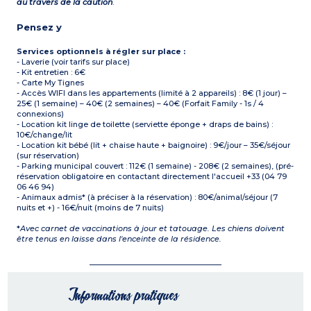
au travers de la caution
.
Pensez y
Services optionnels à régler sur place :
- Laverie (voir tarifs sur place)
- Kit entretien : 6€
- Carte My Tignes
- Accès WIFI dans les appartements (limité à 2 appareils) : 8€ (1 jour) –
25€ (1 semaine) – 40€ (2 semaines) – 40€ (Forfait Family - 1s / 4
connexions)
- Location kit linge de toilette (serviette éponge + draps de bains) :
10€/change/lit
- Location kit bébé (lit + chaise haute + baignoire) : 9€/jour – 35€/séjour
(sur réservation)
- Parking municipal couvert : 112€ (1 semaine) - 208€ (2 semaines), (pré-
réservation obligatoire en contactant directement l'accueil +33 (04 79
06 46 94)
- Animaux admis* (à préciser à la réservation) : 80€/animal/séjour (7
nuits et +) - 16€/nuit (moins de 7 nuits)
*
Avec carnet de vaccinations à jour et tatouage. Les chiens doivent
être tenus en laisse dans l'enceinte de la résidence.
Informations pratiques