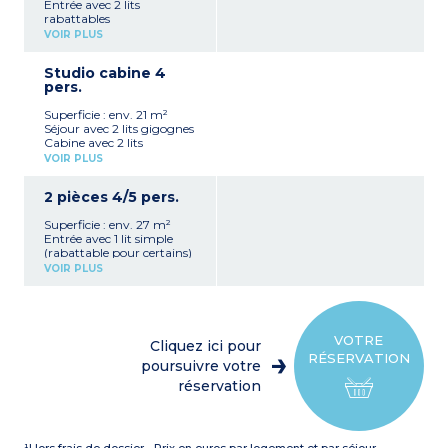
Entrée avec 2 lits
rabattables
Séjour avec 2 lits gigognes
VOIR PLUS
Kitchenette équipée
(réfrigérateur, plaque de
Studio cabine 4
cuisson, micro-ondes,
pers.
cafetière électrique,
bouilloire)
Superficie : env. 21 m²
Salle de bain, WC
Séjour avec 2 lits gigognes
Balcon
Cabine avec 2 lits
superposés ou 2 lits
VOIR PLUS
gigognes ou canapé BZ (2
places)
2 pièces 4/5 pers.
Kitchenette équipée
(réfrigérateur, plaque de
Superficie : env. 27 m²
cuisson, micro-ondes, lave-
Entrée avec 1 lit simple
vaisselle, cafetière
(rabattable pour certains)
électrique, bouilloire)
Séjour avec 2 lits gigognes
Salle de bain, WC
VOIR PLUS
Kitchenette équipée
Balcon
(réfrigérateur, plaque de
À noter
:
cuisson, micro-ondes, lave-
Logement accessible aux
vaisselle, cafetière,
personnes à mobilité
bouilloire)
réduite
VOTRE
Cliquez ici pour
Chambre avec 1 lit double
RÉSERVATION
ou 2 lits simples
poursuivre votre
Salle de bain
réservation
WC séparé
Balcon