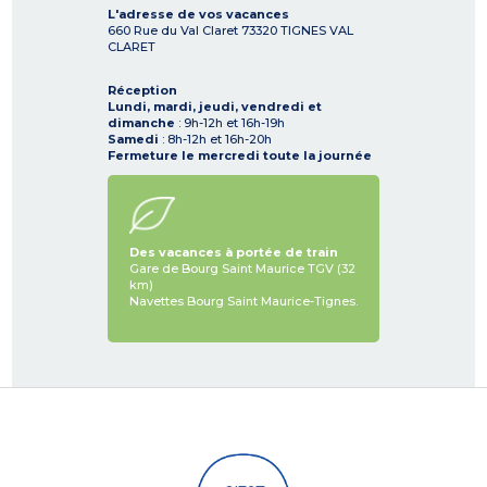
L'adresse de vos vacances
660 Rue du Val Claret
73320
TIGNES VAL
CLARET
Réception
Lundi, mardi, jeudi, vendredi et
dimanche
: 9h-12h et 16h-19h
Samedi
: 8h-12h et 16h-20h
Fermeture le mercredi toute la journée
Des vacances à portée de train
Gare de Bourg Saint Maurice TGV (32
km)
Navettes Bourg Saint Maurice-Tignes.