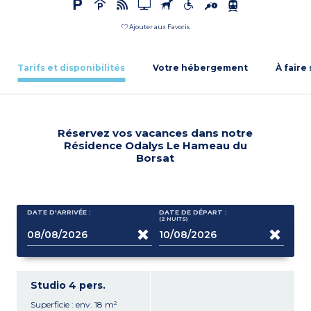
Ajouter aux Favoris
Tarifs et disponibilités
Votre hébergement
À faire
Réservez vos vacances dans notre
Résidence Odalys Le Hameau du
Borsat
DATE D'ARRIVÉE :
DATE DE DÉPART :
(2
NUITS
)
Studio 4 pers.
Superficie : env. 18 m²