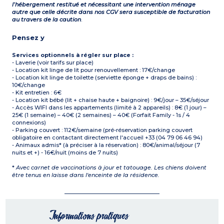
l’hébergement restitué et nécessitant une intervention ménage
autre que celle décrite dans nos CGV sera susceptible de facturation
au travers de la caution
.
Pensez y
Services optionnels à régler sur place :
- Laverie (voir tarifs sur place)
- Location kit linge de lit pour renouvellement : 17€/change
- Location kit linge de toilette (serviette éponge + draps de bains) :
10€/change
- Kit entretien : 6€
- Location kit bébé (lit + chaise haute + baignoire) : 9€/jour – 35€/séjour
- Accès WIFI dans les appartements (limité à 2 appareils) : 8€ (1 jour) –
25€ (1 semaine) – 40€ (2 semaines) – 40€ (Forfait Family - 1s / 4
connexions)
- Parking couvert : 112€/semaine (pré-réservation parking couvert
obligatoire en contactant directement l'accueil +33 (04 79 06 46 94)
- Animaux admis* (à préciser à la réservation) : 80€/animal/séjour (7
nuits et +) - 16€/nuit (moins de 7 nuits)
*
Avec carnet de vaccinations à jour et tatouage. Les chiens doivent
être tenus en laisse dans l'enceinte de la résidence.
Informations pratiques