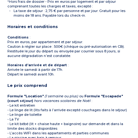
¹Hors frais de dossier - Prix en euros par logement et par séjour
2 x 3 pièces 6 personnes
(plaque vitrocéramique,
réfrigérateur, micro-ondes)
(personne à mobilité
comprenant toutes les charges et taxes, excepté :
réfrigérateur, petit lave-
réduite)
vaisselle, micro-ondes,
La taxe de séjour : 2,75 € par personne et par jour. Gratuit pour les
bouilloire, cafetière à filtre,
moins de 18 ans. Payable lors du check-in.
cafetière à capsules, grille-
pain)
Horaires et conditions
1 chambre (double ou
twin, à préciser lors de la
réservation)
Conditions
:
Salle de bain aménagée
Prix en euros, par appartement et par séjour.
(vasque, miroir, baignoire,
Caution à régler sur place : 500€ (chèque ou pré-autorisation en CB).
sèche-cheveux)
Restituée le jour du départ ou envoyée par courrier sous 8 jours, si
Balcon ou terrasse
aucune dégradation n’est constatée.
Horaires d’arrivée et de départ
:
Arrivée le samedi à partir de 17h.
Départ le samedi avant 10h.
Le prix comprend
Formule "Location"
(1 semaine ou plus)
ou
Formule "Escapade"
(court séjour)
hors vacances scolaires de Noël
:
- Le kit entretien
- Le linge de lit (lits faits à l’arrivée excepté couchages dans le séjour)
- Le linge de toilette
- La TV
- Le kit bébé (lit + chaise haute + baignoire) sur demande et dans la
limite des stocks disponibles
- L’accès WIFI dans les appartements et parties communes
- La piscine avec bain à remous