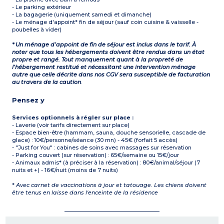
- Le parking extérieur
- La bagagerie (uniquement samedi et dimanche)
- Le ménage d'appoint* fin de séjour (sauf coin cuisine & vaisselle -
poubelles à vider)
* Un ménage d’appoint de fin de séjour est inclus dans le tarif. À
noter que tous les hébergements doivent être rendus dans un état
propre et rangé. Tout manquement quant à la propreté de
l’hébergement restitué et nécessitant une intervention ménage
autre que celle décrite dans nos CGV sera susceptible de facturation
au travers de la caution
.
Pensez y
Services optionnels à régler sur place :
- Laverie (voir tarifs directement sur place)
- Espace bien-être (hammam, sauna, douche sensorielle, cascade de
glace) : 10€/personne/séance (30 mn) - 45€ (forfait 5 accès)
- "Just for You" : cabines de soins avec massages sur réservation
- Parking couvert (sur réservation) : 65€/semaine ou 15€/jour
- Animaux admis* (à préciser à la réservation) : 80€/animal/séjour (7
nuits et +) - 16€/nuit (moins de 7 nuits)
*
Avec carnet de vaccinations à jour et tatouage. Les chiens doivent
être tenus en laisse dans l'enceinte de la résidence