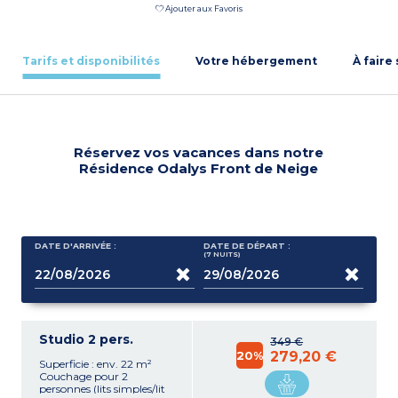
Ajouter aux Favoris
Tarifs et disponibilités
Votre hébergement
À faire
Réservez vos vacances dans notre
Résidence Odalys Front de Neige
DATE D'ARRIVÉE :
DATE DE DÉPART :
(7
NUITS
)
Studio 2 pers.
349 €
20%
279,20 €
Superficie : env. 22 m²
Couchage pour 2
personnes (lits simples/lit