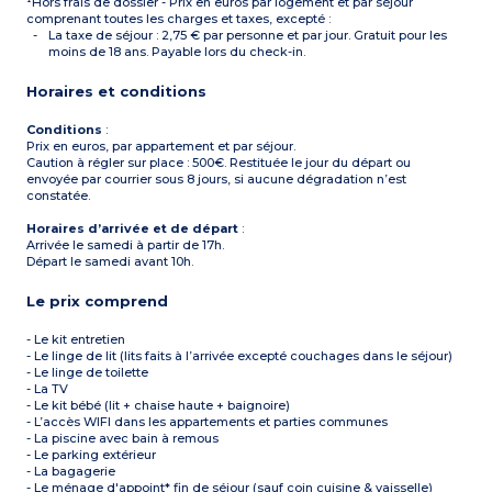
¹Hors frais de dossier - Prix en euros par logement et par séjour
(vasque, miroir, douche,
1 couchage pour 2
sèche-cheveux)
comprenant toutes les charges et taxes, excepté :
personnes lit twin (lit
+
double sur demande)
La taxe de séjour : 2,75 € par personne et par jour. Gratuit pour les
2 pièces 4 personnes (à
1 salle de douche aménagée
moins de 18 ans. Payable lors du check-in.
partir de 32 m²)
(vasque, miroir, sèche-
Salon avec canapé-
cheveux)
Horaires et conditions
gigogne
1 kitchenette équipée
Kitchenette équipée
(plaque vitrocéramique,
(plaque vitrocéramique,
réfrigérateur, micro-ondes)
Conditions
:
réfrigérateur, petit lave-
Prix en euros, par appartement et par séjour.
vaisselle, micro-ondes,
Caution à régler sur place : 500€. Restituée le jour du départ ou
bouilloire, cafetière à filtre,
envoyée par courrier sous 8 jours, si aucune dégradation n’est
cafetière à capsules, grille-
constatée.
pain)
1 chambre (double ou
Horaires d’arrivée et de départ
:
twin, à préciser lors de la
Arrivée le samedi à partir de 17h.
réservation)
Départ le samedi avant 10h.
Salle de bain aménagée
(vasque, miroir, baignoire,
sèche-cheveux)
Le prix comprend
Balcon ou terrasse
- Le kit entretien
- Le linge de lit (lits faits à l’arrivée excepté couchages dans le séjour)
- Le linge de toilette
- La TV
- Le kit bébé (lit + chaise haute + baignoire)
- L’accès WIFI dans les appartements et parties communes
- La piscine avec bain à remous
- Le parking extérieur
- La bagagerie
- Le ménage d'appoint* fin de séjour (sauf coin cuisine & vaisselle)