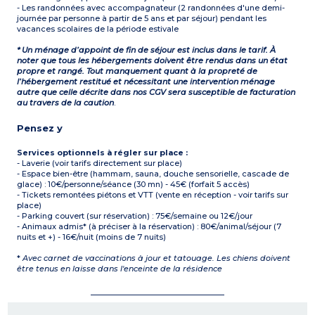
- Les randonnées avec accompagnateur (2 randonnées d'une demi-
journée par personne à partir de 5 ans et par séjour) pendant les
vacances scolaires de la période estivale
* Un ménage d’appoint de fin de séjour est inclus dans le tarif. À
noter que tous les hébergements doivent être rendus dans un état
propre et rangé. Tout manquement quant à la propreté de
l’hébergement restitué et nécessitant une intervention ménage
autre que celle décrite dans nos CGV sera susceptible de facturation
au travers de la caution
.
Pensez y
Services optionnels à régler sur place :
- Laverie (voir tarifs directement sur place)
- Espace bien-être (hammam, sauna, douche sensorielle, cascade de
glace) : 10€/personne/séance (30 mn) - 45€ (forfait 5 accès)
- Tickets remontées piétons et VTT (vente en réception - voir tarifs sur
place)
- Parking couvert (sur réservation) : 75€/semaine ou 12€/jour
- Animaux admis* (à préciser à la réservation) : 80€/animal/séjour (7
nuits et +) - 16€/nuit (moins de 7 nuits)
*
Avec carnet de vaccinations à jour et tatouage. Les chiens doivent
être tenus en laisse dans l'enceinte de la résidence