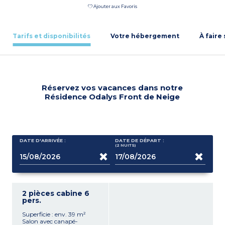
Ajouter aux Favoris
Tarifs et disponibilités
Votre hébergement
À faire
Réservez vos vacances dans notre
Résidence Odalys Front de Neige
DATE D'ARRIVÉE :
DATE DE DÉPART :
(2
NUITS
)
2 pièces cabine 6
pers.
Superficie : env. 39 m²
Salon avec canapé-