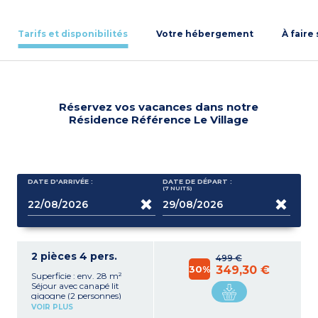
Tarifs et disponibilités
Votre hébergement
À faire
Réservez vos vacances dans notre
Résidence Référence Le Village
DATE D'ARRIVÉE :
DATE DE DÉPART :
(7
NUITS
)
2 pièces 4 pers.
499 €
30%
349,30 €
Superficie : env. 28 m²
Séjour avec canapé lit
gigogne (2 personnes)
Kitchenette équipée
VOIR PLUS
(plaque vitrocéramique,