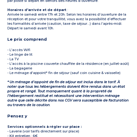
par poste si départ en dehors des heures d’ouverture.
Horaires d'arrivée et de départ
:
Arrivée le samedi entre 17h et 20h. Selon les horaires d’ouverture de la
réception et pour votre tranquillité, vous avez la possibilité d’effectuer
les formalités d’arrivée (caution, taxe de séjour…) dans l’après-midi.
Départ le samedi avant 10h.
Le prix comprend
- L'accès Wifi
- Le linge de lit
- La TV
- L'accès à la piscine couverte chauffée de la résidence (en juillet-août)
- La bagagerie
- Le ménage d'appoint* fin de séjour (sauf coin cuisine & vaisselle)
* Un ménage d’appoint de fin de séjour est inclus dans le tarif. À
noter que tous les hébergements doivent être rendus dans un état
propre et rangé. Tout manquement quant à la propreté de
l’hébergement restitué et nécessitant une intervention ménage
autre que celle décrite dans nos CGV sera susceptible de facturation
au travers de la caution
.
Pensez y
Services optionnels à régler sur place :
- Laverie (voir tarifs directement sur place)
- Kit entretien : 6€