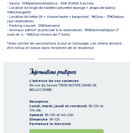
- Sauna : 10€/personne/séance - 45€ (forfait 5 accès)
- Location kit linge de toilette (serviette éponge + draps de bains) :
10€/change/lit
- Location kit bébé (lit + chaise haute + baignoire) : 9€/jour – 35€/séjour
(sur réservation)
- Parking couvert : 25€/semaine
- Animaux admis* (à préciser à la réservation) : 80€/animal/séjour (7
nuits et +) - 16€/nuit (moins de 7 nuits)
*
Avec carnet de vaccinations à jour et tatouage. Les chiens doivent
être tenus en laisse dans l'enceinte de la résidence.
Informations pratiques
L'adresse de vos vacances
84 rue de Savoie
73590
NOTRE DAME DE
BELLECOMBE
Réception
Lundi, mardi, jeudi et vendredi
: 9h-12h et
17h-19h
Samedi
: 8h-12h et 14h-20h
Dimanche
: 9h-12h
Fermeture le mercredi