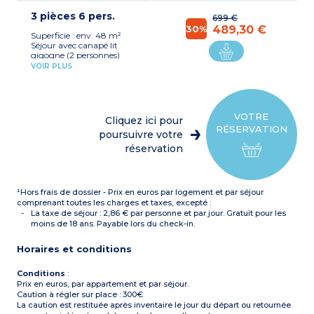
réfrigérateur table top,
3 pièces 6 pers.
micro-ondes/gril, lave-
699 €
vaisselle, cafetière filtre,
30%
489,30 €
Superficie : env. 48 m²
bouilloire, grille-pain)
Séjour avec canapé lit
Chambre avec 1 grand lit
gigogne (2 personnes)
Salle de bain avec
Kitchenette équipée
baignoire et sèche cheveux
VOIR PLUS
(plaque vitrocéramique,
WC séparé pour la plupart
réfrigérateur 2 portes,
micro-ondes/gril, lave-
vaisselle, cafetière filtre,
bouilloire, grille-pain)
VOTRE
Cliquez ici pour
Chambre avec 1 grand lit
RÉSERVATION
Chambre avec 2 lits
poursuivre votre
simples ou 2 lits superposés
réservation
Salle de bain avec
baignoire et salle de
douche avec sèche cheveux
WC séparé pour la plupart
¹Hors frais de dossier - Prix en euros par logement et par séjour
comprenant toutes les charges et taxes, excepté :
La taxe de séjour : 2,86 € par personne et par jour. Gratuit pour les
moins de 18 ans. Payable lors du check-in.
Horaires et conditions
Conditions
:
Prix en euros, par appartement et par séjour.
Caution à régler sur place : 300€
La caution est restituée après inventaire le jour du départ ou retournée