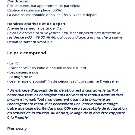
Conditions
:
Prix en euros, par appartement et par séjour.
Caution à régler sur place : 300€
La caution est annulée dans les 48h suivant le départ.
Horaires d'arrivée et de départ
:
Arrivée le samedi à partir de 17h.
En cas d'arrivée tardive (après 19h), il est impératif de prévenir la
résidence (+33 4 79 00 46 46) qui vous indiquera la marche à suivre
Départ le samedi avant 10h.
Le prix comprend
- La TV
- L'accès WIFI en zone d'accueil et salle billard
- Les casiers à skis
- Le linge de lit
- Le ménage d'appoint* fin de séjour (sauf coin cuisine & vaisselle)
* Un ménage d’appoint de fin de séjour est inclus dans le tarif. À
noter que tous les hébergements doivent être rendus dans un état
propre et rangé. Tout manquement quant à la propreté de
l’hébergement restitué et nécessitant une intervention ménage
autre que celle décrite dans nos CGV sera susceptible de facturation
au travers de la caution. Au départ, le linge de lit doit être rapporté
à la lingerie.
.
Pensez y