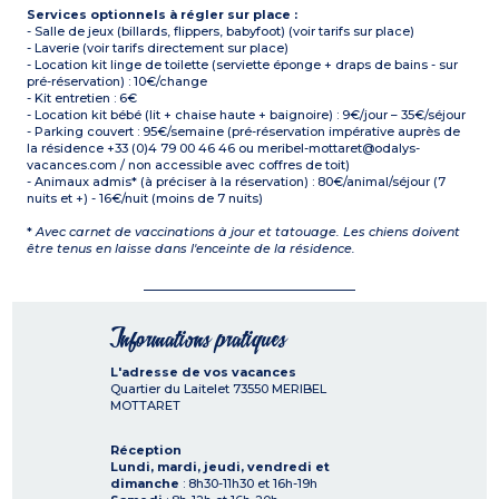
Services optionnels à régler sur place :
- Salle de jeux (billards, flippers, babyfoot) (voir tarifs sur place)
- Laverie (voir tarifs directement sur place)
- Location kit linge de toilette (serviette éponge + draps de bains - sur
pré-réservation) : 10€/change
- Kit entretien : 6€
- Location kit bébé (lit + chaise haute + baignoire) : 9€/jour – 35€/séjour
- Parking couvert : 95€/semaine (pré-réservation impérative auprès de
la résidence +33 (0)4 79 00 46 46 ou meribel-mottaret@odalys-
vacances.com / non accessible avec coffres de toit)
- Animaux admis* (à préciser à la réservation) : 80€/animal/séjour (7
nuits et +) - 16€/nuit (moins de 7 nuits)
*
Avec carnet de vaccinations à jour et tatouage. Les chiens doivent
être tenus en laisse dans l'enceinte de la résidence.
Informations pratiques
L'adresse de vos vacances
Quartier du Laitelet
73550
MERIBEL
MOTTARET
Réception
Lundi, mardi, jeudi, vendredi et
dimanche
: 8h30-11h30 et 16h-19h