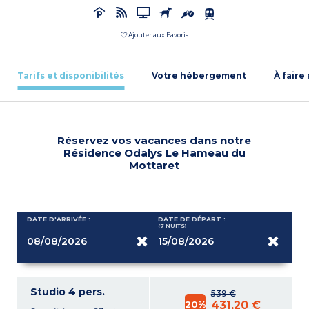
Ajouter aux Favoris
Tarifs et disponibilités
Votre hébergement
À faire
Réservez vos vacances dans notre
Résidence Odalys Le Hameau du
Mottaret
DATE D'ARRIVÉE :
DATE DE DÉPART :
(7
NUITS
)
Studio 4 pers.
539 €
20%
431,20 €