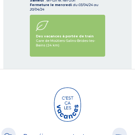
Samedi
: 8h-12h et 16h-20h
Fermeture le mercredi
du 03/04/24 au
20/04/24
Des vacances à portée de train
Gare de Moûtiers-Salins-Brides-les-
Bains (24 km)