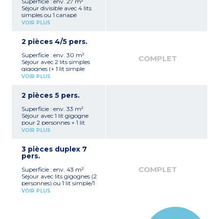
Superficie : env. 27 m²
Séjour divisible avec 4 lits
simples ou 1 canapé
gigogne et 2 lits simples
VOIR PLUS
Kitchenette avec plaque
électrique, micro-ondes,
2 pièces 4/5 pers.
lave-vaisselle
Salle de bains, WC séparé
Superficie : env. 30 m²
Balcon ou rez-de-chaussée
COMPLET
Séjour avec 2 lits simples
gigognes (+ 1 lit simple
pour certains)
VOIR PLUS
Chambre avec 2 lits
simples ou 2 lits superposés
2 pièces 5 pers.
+ 1 lit simple
Kitchenette avec plaque
Superficie : env. 33 m²
électrique, micro-ondes,
Séjour avec 1 lit gigogne
lave-vaisselle
pour 2 personnes + 1 lit
Salle de bains, WC séparé
simple
Balcon ou rez-de-chaussée
VOIR PLUS
Chambre avec 2 lits
simples ou 2 lits superposés
3 pièces duplex 7
Kitchenette avec plaque
pers.
électrique, micro-ondes,
lave-vaisselle
COMPLET
Superficie : env. 43 m²
Salle de bains, WC séparé
Séjour avec lits gigognes (2
Balcon
personnes) ou 1 lit simple/1
lit mezzanine ouverte
VOIR PLUS
1 chambre avec 2 lits
simples ou 2 lits superposés
Duplex avec 1 chambre
avec 2 lits superposés et 1 lit