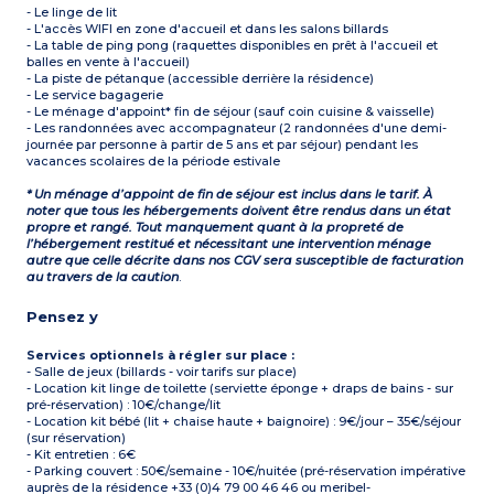
- Le linge de lit
- L'accès WIFI en zone d'accueil et dans les salons billards
- La table de ping pong (raquettes disponibles en prêt à l'accueil et
balles en vente à l'accueil)
- La piste de pétanque (accessible derrière la résidence)
- Le service bagagerie
- Le ménage d'appoint* fin de séjour (sauf coin cuisine & vaisselle)
- Les randonnées avec accompagnateur (2 randonnées d'une demi-
journée par personne à partir de 5 ans et par séjour) pendant les
vacances scolaires de la période estivale
* Un ménage d’appoint de fin de séjour est inclus dans le tarif. À
noter que tous les hébergements doivent être rendus dans un état
propre et rangé. Tout manquement quant à la propreté de
l’hébergement restitué et nécessitant une intervention ménage
autre que celle décrite dans nos CGV sera susceptible de facturation
au travers de la caution
.
Pensez y
Services optionnels à régler sur place :
- Salle de jeux (billards - voir tarifs sur place)
- Location kit linge de toilette (serviette éponge + draps de bains - sur
pré-réservation) : 10€/change/lit
- Location kit bébé (lit + chaise haute + baignoire) : 9€/jour – 35€/séjour
(sur réservation)
- Kit entretien : 6€
- Parking couvert : 50€/semaine - 10€/nuitée (pré-réservation impérative
auprès de la résidence +33 (0)4 79 00 46 46 ou meribel-