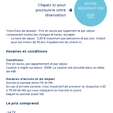
simple
VOTRE
Cliquez ici pour
Kitchenette avec plaque
RÉSERVATION
électrique, micro-ondes,
poursuivre votre
lave-vaisselle
réservation
Salle de bains et WC séparé
+ salle de douche avec WC
à l’étage
Balcon
¹Hors frais de dossier - Prix en euros par logement et par séjour
comprenant toutes les charges et taxes, excepté :
La taxe de séjour : 5,93 € maximum par personne et par jour. Gratuit
pour les moins de 18 ans. Payable lors du check-in.
Horaires et conditions
Conditions
:
Prix en euros, par appartement et par séjour.
Caution à régler sur place : 300€. La caution est annulée dans un délai
de 48h
Horaires d'arrivée et de départ
:
Arrivée le samedi entre 17h et 19h.
En cas d’arrivée tardive, il est impératif de prévenir la réception (+33
4 79 00 46 46) qui vous indiquera la marche à suivre.
Départ le samedi avant 10h.
Le prix comprend
- La TV