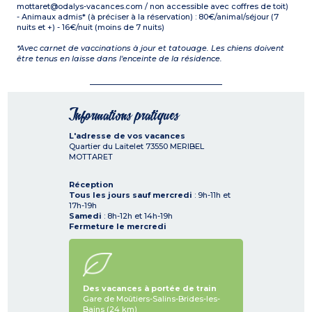
mottaret@odalys-vacances.com / non accessible avec coffres de toit)
- Animaux admis* (à préciser à la réservation) : 80€/animal/séjour (7
nuits et +) - 16€/nuit (moins de 7 nuits)
*Avec carnet de vaccinations à jour et tatouage. Les chiens doivent
être tenus en laisse dans l'enceinte de la résidence.
Informations pratiques
L'adresse de vos vacances
Quartier du Laitelet
73550
MERIBEL
MOTTARET
Réception
Tous les jours sauf mercredi
: 9h-11h et
17h-19h
Samedi
: 8h-12h et 14h-19h
Fermeture le mercredi
Des vacances à portée de train
Gare de Moûtiers-Salins-Brides-les-
Bains (24 km)