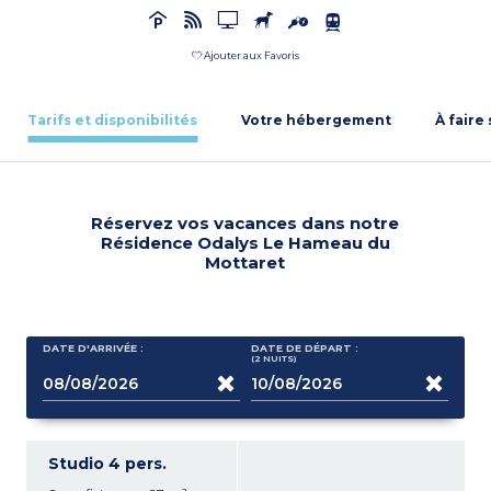
Ajouter aux Favoris
Tarifs et disponibilités
Votre hébergement
À faire
Réservez vos vacances dans notre
Résidence Odalys Le Hameau du
Mottaret
DATE D'ARRIVÉE :
DATE DE DÉPART :
(2
NUITS
)
Studio 4 pers.