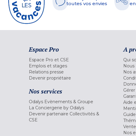
toutes vos envies
en
Espace Pro
A pr
Espace Pro et CSE
Qui s
Emplois et stages
Nous 
Relations presse
Nos a
Devenir propriétaire
Condi
Donné
Nos services
Gérer
Garant
Odalys Evènements & Groupe
Aide 
La Conciergerie by Odalys
Menti
Devenir partenaire Collectivités &
Guide
CSE
Théma
Vente
Nos 