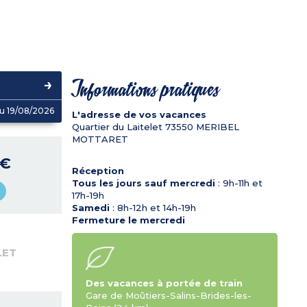
Informations pratiques
u 19/08/2026
L'adresse de vos vacances
Quartier du Laitelet
73550
MERIBEL
MOTTARET
 €
Réception
Tous les jours sauf mercredi
: 9h-11h et
17h-19h
Samedi
: 8h-12h et 14h-19h
Fermeture le mercredi
LET
Des vacances à portée de train
Gare de Moûtiers-Salins-Brides-les-