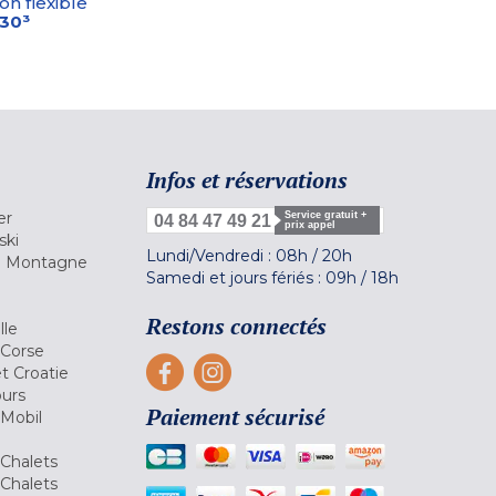
on flexible
-30³
Infos et réservations
er
Service gratuit +
04 84 47 49 21
prix appel
ski
Lundi/Vendredi :
08h
/
20h
la Montagne
Samedi et jours fériés :
09h
/
18h
a
Restons connectés
lle
 Corse
et Croatie
ours
Paiement sécurisé
 Mobil
Chalets
Chalets