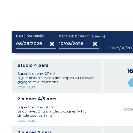
DATE D'ARRIVÉE :
DATE DE DÉPART :
(2
NUITS
)
Du 15/08/20
Studio 4 pers.
1
Superficie : env. 27 m²
Séjour divisible avec 4 lits simples ou 1 canapé
gigogne et 2 lits simples
Kitchenette avec plaque électrique, micro-
VOIR PLUS
ondes, lave-vaisselle
Salle de bains, WC séparé
Balcon ou rez-de-chaussée
2 pièces 4/5 pers.
Superficie : env. 30 m²
CO
Séjour avec 2 lits simples gigognes (+ 1 lit
simple pour certains)
Chambre avec 2 lits simples ou 2 lits
VOIR PLUS
superposés + 1 lit simple
Kitchenette avec plaque électrique, micro-
ondes, lave-vaisselle
2 pièces 5 pers.