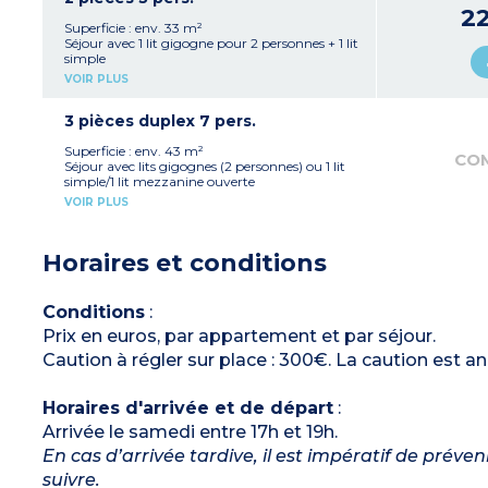
Salle de bains, WC séparé
2
Balcon ou rez-de-chaussée
Superficie : env. 33 m²
Séjour avec 1 lit gigogne pour 2 personnes + 1 lit
simple
Chambre avec 2 lits simples ou 2 lits
VOIR PLUS
superposés
Kitchenette avec plaque électrique, micro-
ondes, lave-vaisselle
3 pièces duplex 7 pers.
Salle de bains, WC séparé
Balcon
Superficie : env. 43 m²
CO
Séjour avec lits gigognes (2 personnes) ou 1 lit
simple/1 lit mezzanine ouverte
1 chambre avec 2 lits simples ou 2 lits
VOIR PLUS
superposés
Duplex avec 1 chambre avec 2 lits superposés et
1 lit simple
Horaires et conditions
Kitchenette avec plaque électrique, micro-
ondes, lave-vaisselle
Salle de bains et WC séparé + salle de douche
avec WC à l’étage
Conditions
:
Balcon
Prix en euros, par appartement et par séjour.
Caution à régler sur place : 300€. La caution est a
Horaires d'arrivée et de départ
:
Arrivée le samedi entre 17h et 19h.
En cas d’arrivée tardive, il est impératif de préve
suivre.