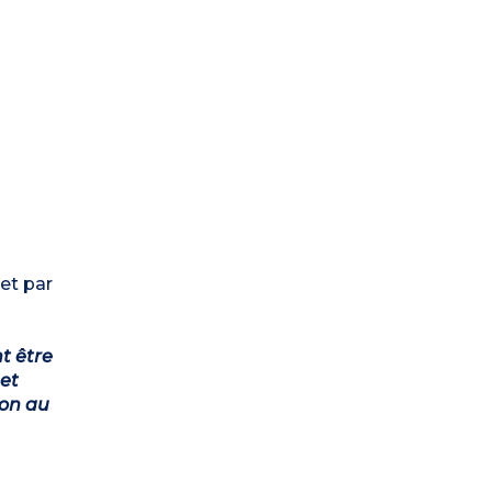
et par
t être
et
ion au