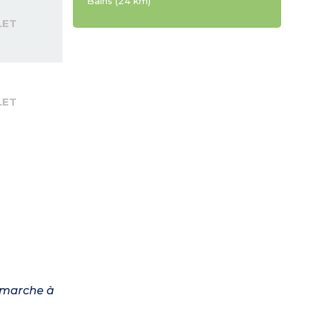
Bains (24 km)
LET
LET
a marche à