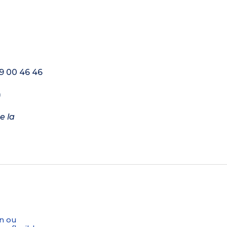
79 00 46 46
)
e la
n ou