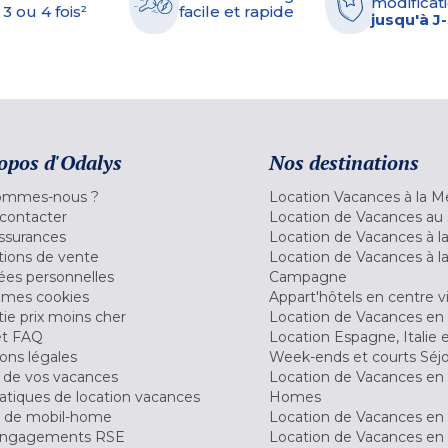
modificati
 3 ou 4 fois²
facile et rapide
jusqu'à J
opos d'Odalys
Nos destinations
ommes-nous ?
Location Vacances à la M
contacter
Location de Vacances au 
ssurances
Location de Vacances à 
tions de vente
Location de Vacances à l
es personnelles
Campagne
 mes cookies
Appart'hôtels en centre vi
ie prix moins cher
Location de Vacances en
et FAQ
Location Espagne, Italie 
ons légales
Week-ends et courts Séj
 de vos vacances
Location de Vacances en
tiques de location vacances
Homes
 de mobil-home
Location de Vacances en 
engagements RSE
Location de Vacances en 