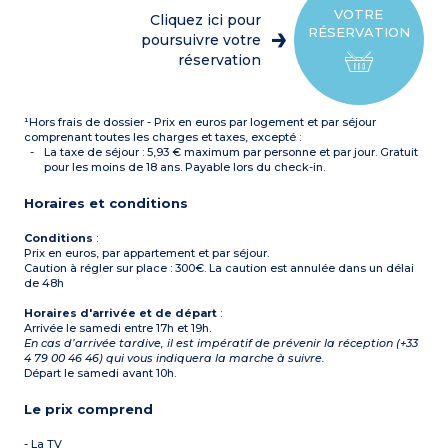
simple
VOTRE
Cliquez ici pour
Kitchenette avec plaque
RÉSERVATION
électrique, micro-ondes,
poursuivre votre
lave-vaisselle
réservation
Salle de bains et WC séparé
+ salle de douche avec WC
à l’étage
Balcon
¹Hors frais de dossier - Prix en euros par logement et par séjour
comprenant toutes les charges et taxes, excepté :
La taxe de séjour : 5,93 € maximum par personne et par jour. Gratuit
pour les moins de 18 ans. Payable lors du check-in.
Horaires et conditions
Conditions
:
Prix en euros, par appartement et par séjour.
Caution à régler sur place : 300€. La caution est annulée dans un délai
de 48h
Horaires d'arrivée et de départ
:
Arrivée le samedi entre 17h et 19h.
En cas d’arrivée tardive, il est impératif de prévenir la réception (+33
4 79 00 46 46) qui vous indiquera la marche à suivre.
Départ le samedi avant 10h.
Le prix comprend
- La TV