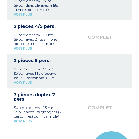
Superficie : env. 27 m²
Séjour divisible avec 4 lits
simples ou 1 canapé
gigogne et 2 lits simples
VOIR PLUS
Kitchenette avec plaque
électrique, micro-ondes,
2 pièces 4/5 pers.
lave-vaisselle
Salle de bains, WC séparé
Superficie : env. 30 m²
Balcon ou rez-de-chaussée
COMPLET
Séjour avec 2 lits simples
gigognes (+ 1 lit simple
pour certains)
VOIR PLUS
Chambre avec 2 lits
simples ou 2 lits superposés
2 pièces 5 pers.
+ 1 lit simple
Kitchenette avec plaque
Superficie : env. 33 m²
électrique, micro-ondes,
Séjour avec 1 lit gigogne
lave-vaisselle
pour 2 personnes + 1 lit
Salle de bains, WC séparé
simple
Balcon ou rez-de-chaussée
VOIR PLUS
Chambre avec 2 lits
simples ou 2 lits superposés
3 pièces duplex 7
Kitchenette avec plaque
pers.
électrique, micro-ondes,
lave-vaisselle
COMPLET
Superficie : env. 43 m²
Salle de bains, WC séparé
Séjour avec lits gigognes (2
Balcon
personnes) ou 1 lit simple/1
lit mezzanine ouverte
VOIR PLUS
1 chambre avec 2 lits
simples ou 2 lits superposés
Duplex avec 1 chambre
avec 2 lits superposés et 1 lit