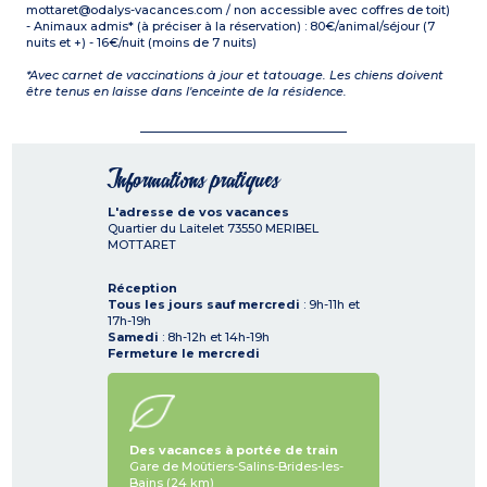
mottaret@odalys-vacances.com / non accessible avec coffres de toit)
- Animaux admis* (à préciser à la réservation) : 80€/animal/séjour (7
nuits et +) - 16€/nuit (moins de 7 nuits)
*Avec carnet de vaccinations à jour et tatouage. Les chiens doivent
être tenus en laisse dans l'enceinte de la résidence.
Informations pratiques
L'adresse de vos vacances
Quartier du Laitelet
73550
MERIBEL
MOTTARET
Réception
Tous les jours sauf mercredi
: 9h-11h et
17h-19h
Samedi
: 8h-12h et 14h-19h
Fermeture le mercredi
Des vacances à portée de train
Gare de Moûtiers-Salins-Brides-les-
Bains (24 km)