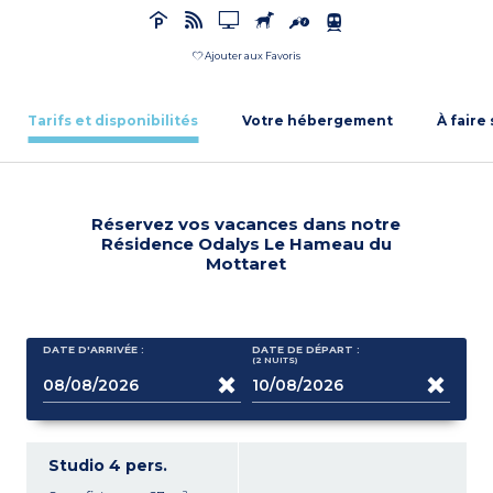
Ajouter aux Favoris
Tarifs et disponibilités
Votre hébergement
À faire
Réservez vos vacances dans notre
Résidence Odalys Le Hameau du
Mottaret
DATE D'ARRIVÉE :
DATE DE DÉPART :
(2
NUITS
)
Studio 4 pers.