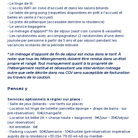
- Le linge de lit
- L'accès WIFI en zone d'accueil et dans les salons billards
- La table de ping pong (raquettes disponibles en prêt à l'accueil et
balles en vente à l'accueil)
- La piste de pétanque (accessible derrière la résidence)
- Le service bagagerie
- Le ménage d'appoint* fin de séjour (sauf coin cuisine & vaisselle)
- Les randonnées avec accompagnateur (2 randonnées d'une demi-
journée par personne à partir de 5 ans et par séjour) pendant les
vacances scolaires de la période estivale
* Un ménage d’appoint de fin de séjour est inclus dans le tarif. À
noter que tous les hébergements doivent être rendus dans un état
propre et rangé. Tout manquement quant à la propreté de
l’hébergement restitué et nécessitant une intervention ménage
autre que celle décrite dans nos CGV sera susceptible de facturation
au travers de la caution
.
Pensez y
Services optionnels à régler sur place :
- Salle de jeux (billards - voir tarifs sur place)
- Location kit linge de toilette (serviette éponge + draps de bains - sur
pré-réservation) : 10€/change/lit
- Location kit bébé (lit + chaise haute + baignoire) : 9€/jour – 35€/séjour
(sur réservation)
- Kit entretien : 6€
- Parking couvert : 50€/semaine - 10€/nuitée (pré-réservation impérative
auprès de la résidence +33 (0)4 79 00 46 46 ou meribel-