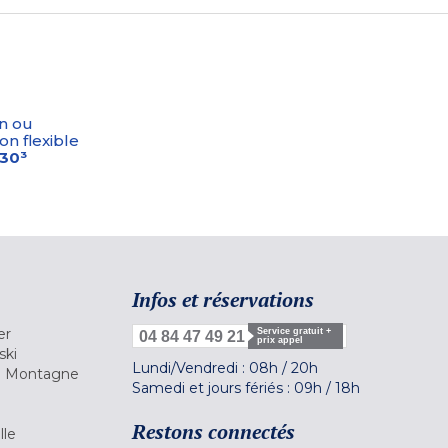
n ou
on flexible
-30³
Infos et réservations
er
Service gratuit +
04 84 47 49 21
prix appel
ski
Lundi/Vendredi :
08h
/
20h
la Montagne
Samedi et jours fériés :
09h
/
18h
a
Restons connectés
lle