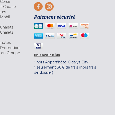
 Corse
et Croatie
ours
Paiement sécurisé
 Mobil
Chalets
Chalets
inutes
 Promotion
r en Groupe
En savoir plus
² hors Appart'hôtel Odalys City
³ seulement 30€ de frais (hors frais
de dossier)