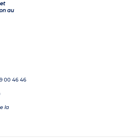
et
ion au
79 00 46 46
)
e la