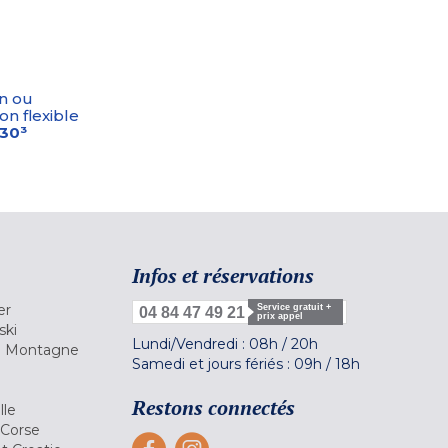
n ou
on flexible
-30³
Infos et réservations
er
Service gratuit +
04 84 47 49 21
prix appel
ski
Lundi/Vendredi :
08h
/
20h
la Montagne
Samedi et jours fériés :
09h
/
18h
a
Restons connectés
lle
 Corse