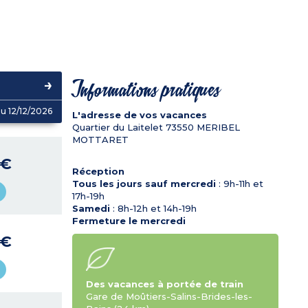
Informations pratiques
u 12/12/2026
L'adresse de vos vacances
Quartier du Laitelet
73550
MERIBEL
MOTTARET
 €
Réception
Tous les jours sauf mercredi
: 9h-11h et
17h-19h
Samedi
: 8h-12h et 14h-19h
Fermeture le mercredi
 €
Des vacances à portée de train
Gare de Moûtiers-Salins-Brides-les-