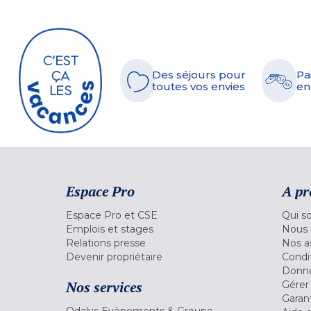
Des séjours pour
Pa
toutes vos envies
en
Espace Pro
A pr
Espace Pro et CSE
Qui s
Emplois et stages
Nous 
Relations presse
Nos a
Devenir propriétaire
Condi
Donné
Nos services
Gérer
Garant
Odalys Evènements & Groupe