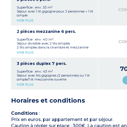
Salle de bains, WC séparé
Balcon ou rez-de-chaussée
Superficie : env. 33 m²
CO
Séjour avec 1 lit gigogne pour 2 personnes + 1 lit
simple
Chambre avec 2 lits simples ou 2 lits
VOIR PLUS
superposés
Kitchenette avec plaque électrique, micro-
ondes, lave-vaisselle
2 pièces mezzanine 6 pers.
Salle de bains, WC séparé
Balcon
Superficie : env. 40 m²
CO
Séjour divisible avec 2 lits simples
2 lits simples dans la chambre et mezzanine
avec 2 lits superposés
VOIR PLUS
Kitchenette avec plaque électrique, micro-
ondes, lave-vaisselle
Salle de bains et WC séparé + salle de douche /
3 pièces duplex 7 pers.
WC sur mezzanine
7
Balcon
Superficie : env. 43 m²
Séjour avec lits gigognes (2 personnes) ou 1 lit
simple/1 lit mezzanine ouverte
1 chambre avec 2 lits simples ou 2 lits
VOIR PLUS
superposés
Duplex avec 1 chambre avec 2 lits superposés et
1 lit simple
Horaires et conditions
Kitchenette avec plaque électrique, micro-
ondes, lave-vaisselle
Salle de bains et WC séparé + salle de douche
avec WC à l’étage
Conditions
:
Balcon
Prix en euros, par appartement et par séjour.
Caution à régler sur place : 300€. La caution est a