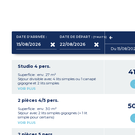
DATE D'ARRIVÉE :
DATE DE DÉPART :
(7
NUITS
)
Du 15/08/20
Studio 4 pers.
4
Superficie : env. 27 m²
Séjour divisible avec 4 lits simples ou 1 canapé
gigogne et 2 lits simples
Kitchenette avec plaque électrique, micro-
VOIR PLUS
ondes, lave-vaisselle
Salle de bains, WC séparé
Balcon ou rez-de-chaussée
2 pièces 4/5 pers.
5
Superficie : env. 30 m²
Séjour avec 2 lits simples gigognes (+ 1 lit
simple pour certains)
Chambre avec 2 lits simples ou 2 lits
VOIR PLUS
superposés + 1 lit simple
Kitchenette avec plaque électrique, micro-
ondes, lave-vaisselle
2 pièces 5 pers.