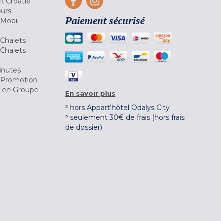
et Croatie
ours
Paiement sécurisé
 Mobil
Chalets
Chalets
inutes
 Promotion
r en Groupe
En savoir plus
² hors Appart'hôtel Odalys City
³ seulement 30€ de frais (hors frais
de dossier)