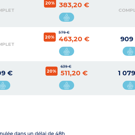
20%
383,20 €
MPLET
COMP
579 €
20%
463,20 €
909
MPLET
639 €
20%
09 €
511,20 €
1 07
nnulée dans un délai de 48h