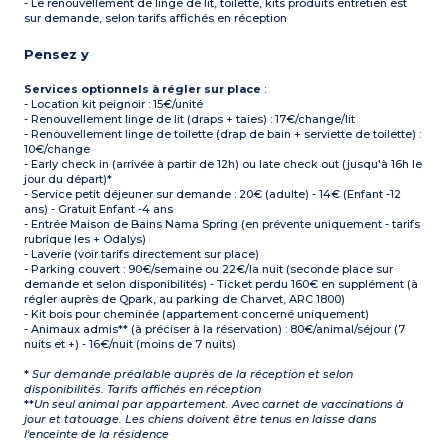
- Le renouvellement de linge de lit, toilette, kits produits entretien est
sur demande, selon tarifs affichés en réception
Pensez y
Services optionnels à régler sur place
:
- Location kit peignoir : 15€/unité
- Renouvellement linge de lit (draps + taies) : 17€/change/lit
- Renouvellement linge de toilette (drap de bain + serviette de toilette) :
10€/change
- Early check in (arrivée à partir de 12h) ou late check out (jusqu'à 16h le
jour du départ)*
- Service petit déjeuner sur demande : 20€ (adulte) - 14€ (Enfant -12
ans) - Gratuit Enfant -4 ans
- Entrée Maison de Bains Nama Spring (en prévente uniquement - tarifs
rubrique les + Odalys)
- Laverie (voir tarifs directement sur place)
- Parking couvert : 90€/semaine ou 22€/la nuit (seconde place sur
demande et selon disponibilités) - Ticket perdu 160€ en supplément (à
régler auprès de Qpark, au parking de Charvet, ARC 1800)
- Kit bois pour cheminée (appartement concerné uniquement)
- Animaux admis** (à préciser à la réservation) : 80€/animal/séjour (7
nuits et +) - 16€/nuit (moins de 7 nuits)
*
Sur demande préalable auprès de la réception et selon
disponibilités. Tarifs affichés en réception
**
Un seul animal par appartement. Avec carnet de vaccinations à
jour et tatouage. Les chiens doivent être tenus en laisse dans
l'enceinte de la résidence