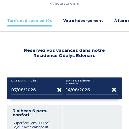
Ajouter aux Favoris
Tarifs et disponibilités
Votre hébergement
À faire
Réservez vos vacances dans notre
Résidence Odalys Edenarc
DATE D'ARRIVÉE :
DATE DE DÉPART :
(7
NUITS
)
3 pièces 6 pers.
confort
Superficie : env. 60 m²
Séjour avec canapé lit 2