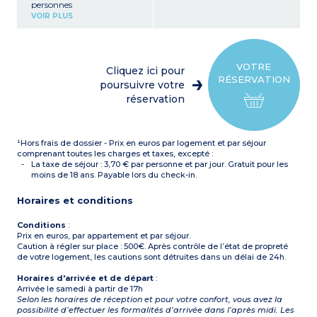
personnes
Kitchenette équipée
VOIR PLUS
(plaque vitrocéramique 4
feux, micro-ondes/gril,
réfrigérateur,
lave-vaisselle, hotte
aspirante, cafetière
VOTRE
Cliquez ici pour
électrique, bouilloire, grille-
RÉSERVATION
pain, machine à capsule)
poursuivre votre
Chambre avec 1 grand lit
réservation
Chambre avec 2 lits
simples
2 salles de bain avec WC (1
avec douche, l'autre avec
¹Hors frais de dossier - Prix en euros par logement et par séjour
baignoire)
Balcon ou terrasse
comprenant toutes les charges et taxes, excepté :
La taxe de séjour : 3,70 € par personne et par jour. Gratuit pour les
moins de 18 ans. Payable lors du check-in.
Horaires et conditions
Conditions
:
Prix en euros, par appartement et par séjour.
Caution à régler sur place : 500€. Après contrôle de l’état de propreté
de votre logement, les cautions sont détruites dans un délai de 24h.
Horaires d'arrivée et de départ
:
Arrivée le samedi à partir de 17h
Selon les horaires de réception et pour votre confort, vous avez la
possibilité d’effectuer les formalités d’arrivée dans l’après midi. Les