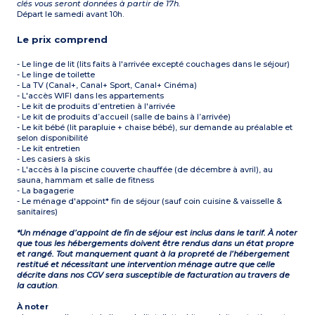
clés vous seront données à partir de 17h.
Départ le samedi avant 10h.
Le prix comprend
- Le linge de lit (lits faits à l'arrivée excepté couchages dans le séjour)
- Le linge de toilette
- La TV (Canal+, Canal+ Sport, Canal+ Cinéma)
- L'accès WIFI dans les appartements
- Le kit de produits d’entretien à l'arrivée
- Le kit de produits d’accueil (salle de bains à l’arrivée)
- Le kit bébé (lit parapluie + chaise bébé), sur demande au préalable et
selon disponibilité
- Le kit entretien
- Les casiers à skis
- L'accès à la piscine couverte chauffée (de décembre à avril), au
sauna, hammam et salle de fitness
- La bagagerie
- Le ménage d'appoint* fin de séjour (sauf coin cuisine & vaisselle &
sanitaires)
*Un ménage d’appoint de fin de séjour est inclus dans le tarif. À noter
que tous les hébergements doivent être rendus dans un état propre
et rangé. Tout manquement quant à la propreté de l’hébergement
restitué et nécessitant une intervention ménage autre que celle
décrite dans nos CGV sera susceptible de facturation au travers de
la caution
.
À noter