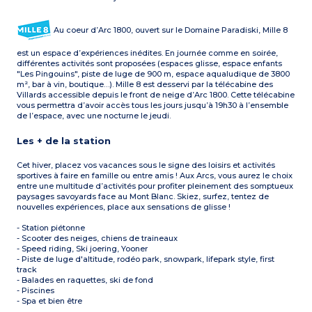
Au coeur d’Arc 1800, ouvert sur le Domaine Paradiski, Mille 8
est un espace d’expériences inédites. En journée comme en soirée,
différentes activités sont proposées (espaces glisse, espace enfants
"Les Pingouins", piste de luge de 900 m, espace aqualudique de 3800
m², bar à vin, boutique…). Mille 8 est desservi par la télécabine des
Villards accessible depuis le front de neige d’Arc 1800. Cette télécabine
vous permettra d’avoir accès tous les jours jusqu’à 19h30 à l’ensemble
de l’espace, avec une nocturne le jeudi.
Les + de la station
Cet hiver, placez vos vacances sous le signe des loisirs et activités
sportives à faire en famille ou entre amis ! Aux Arcs, vous aurez le choix
entre une multitude d’activités pour profiter pleinement des somptueux
paysages savoyards face au Mont Blanc. Skiez, surfez, tentez de
nouvelles expériences, place aux sensations de glisse !
- Station piétonne
- Scooter des neiges, chiens de traineaux
- Speed riding, Ski joering, Yooner
- Piste de luge d'altitude, rodéo park, snowpark, lifepark style, first
track
- Balades en raquettes, ski de fond
- Piscines
- Spa et bien être