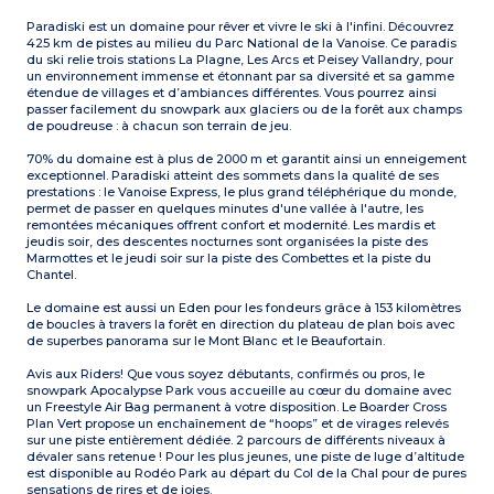
Paradiski est un domaine pour rêver et vivre le ski à l'infini. Découvrez
425 km de pistes au milieu du Parc National de la Vanoise. Ce paradis
du ski relie trois stations La Plagne, Les Arcs et Peisey Vallandry, pour
un environnement immense et étonnant par sa diversité et sa gamme
étendue de villages et d’ambiances différentes. Vous pourrez ainsi
passer facilement du snowpark aux glaciers ou de la forêt aux champs
de poudreuse : à chacun son terrain de jeu.
70% du domaine est à plus de 2000 m et garantit ainsi un enneigement
exceptionnel. Paradiski atteint des sommets dans la qualité de ses
prestations : le Vanoise Express, le plus grand téléphérique du monde,
permet de passer en quelques minutes d'une vallée à l'autre, les
remontées mécaniques offrent confort et modernité. Les mardis et
jeudis soir, des descentes nocturnes sont organisées la piste des
Marmottes et le jeudi soir sur la piste des Combettes et la piste du
Chantel.
Le domaine est aussi un Eden pour les fondeurs grâce à 153 kilomètres
de boucles à travers la forêt en direction du plateau de plan bois avec
de superbes panorama sur le Mont Blanc et le Beaufortain.
Avis aux Riders! Que vous soyez débutants, confirmés ou pros, le
snowpark Apocalypse Park vous accueille au cœur du domaine avec
un Freestyle Air Bag permanent à votre disposition. Le Boarder Cross
Plan Vert propose un enchaînement de “hoops” et de virages relevés
sur une piste entièrement dédiée. 2 parcours de différents niveaux à
dévaler sans retenue ! Pour les plus jeunes, une piste de luge d’altitude
est disponible au Rodéo Park au départ du Col de la Chal pour de pures
sensations de rires et de joies.