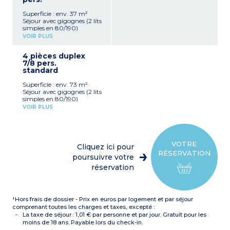
Kitchenette équipée
WC séparé pour la plupart
(réfrigérateur, plaque
Exposition sud, sud-est,
Superficie : env. 37 m²
vitrocéramique, combiné
sud-ouest (rez-de-
Séjour avec gigognes (2 lits
gril/micro-ondes, lave-
chaussée pour la
simples en 80/190)
vaisselle, hotte aspirante,
majorité), vue vallée pour
Kitchenette équipée
cafetière à capsules,
VOIR PLUS
la plupart
(réfrigérateur, plaque
bouilloire électrique, grille-
vitrocéramique, combiné
pain)
4 pièces duplex
gril/micro-ondes, lave-
Salle de douche ou de bain,
7/8 pers.
vaisselle, hotte aspirante,
WC séparé pour la plupart
standard
cafetière à capsules,
Exposition Nord (rez-de-
bouilloire électrique, grille-
chaussée ou 1er étage),
Superficie : env. 73 m²
pain)
côté parking ou talus
Séjour avec gigognes (2 lits
Chambre avec 1 lit double
simples en 80/190)
en 140/190
Kitchenette équipée
Cabine avec 2 lits
VOIR PLUS
(réfrigérateur avec
superposés en 80/190
compartiment
Salle de bain, WC séparé
congélateur, plaque
Exposition Est, Est-Nord
vitrocéramique, combiné
ou Ouest-Nord (1er ou 2e
gril/micro-ondes, lave-
étage)
VOTRE
Cliquez ici pour
vaisselle, hotte aspirante,
RÉSERVATION
cafetière à capsules,
poursuivre votre
bouilloire électrique, grille-
réservation
pain)
Chambre avec 1 lit double
en 140/190
Chambre avec 2 lits
¹Hors frais de dossier - Prix en euros par logement et par séjour
simples en 90/190 à l'étage
Chambre avec 2 lits
comprenant toutes les charges et taxes, excepté :
simples côte à côte à
La taxe de séjour : 1,01 € par personne et par jour. Gratuit pour les
l'étage
moins de 18 ans. Payable lors du check-in.
Salle de bain, WC séparé +