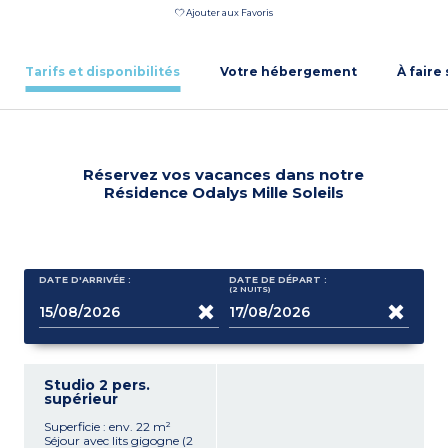
Ajouter aux Favoris
Tarifs et disponibilités
Votre hébergement
À faire
Réservez vos vacances dans notre
Résidence Odalys Mille Soleils
DATE D'ARRIVÉE :
DATE DE DÉPART :
(2
NUITS
)
Studio 2 pers.
supérieur
Superficie : env. 22 m²
Séjour avec lits gigogne (2