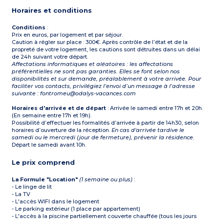
salle de douche avec WC à
Horaires et conditions
l’étage
Exposition Nord (2e
étage), côté parking ou
Conditions
:
talus
Prix en euros, par logement et par séjour.
Caution à régler sur place : 300€. Après contrôle de l’état et de la
propreté de votre logement, les cautions sont détruites dans un délai
de 24h suivant votre départ.
Affectations informatiques et aléatoires : les affectations
préférentielles ne sont pas garanties. Elles se font selon nos
disponibilités et sur demande, préalablement à votre arrivée. Pour
faciliter vos contacts, privilégiez l’envoi d’un message à l’adresse
suivante : fontromeu@odalys-vacances.com
Horaires d'arrivée et de départ
: Arrivée le samedi entre 17h et 20h.
(En semaine entre 17h et 19h).
Possibilité d’effectuer les formalités d’arrivée à partir de 14h30, selon
horaires d’ouverture de la réception.
En cas d'arrivée tardive le
samedi ou le mercredi (jour de fermeture), prévenir la résidence.
Départ le samedi avant 10h.
Le prix comprend
La Formule "Location"
(1 semaine ou plus)
:
- Le linge de lit
- La TV
- L'accès WIFI dans le logement
- Le parking extérieur (1 place par appartement)
- L'accès à la piscine partiellement couverte chauffée (tous les jours