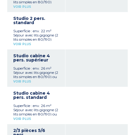
lits simples en 80/190)
Kitchenette équipée
VOIR PLUS
(réfrigérateur, plaque
vitrocéramique, combiné
Studio 2 pers.
gril/micro-ondes, lave-
standard
vaisselle, hotte aspirante,
cafetière à capsules,
Superficie : env. 22 m²
bouilloire électrique, grille-
Séjour avec lits gigogne (2
pain)
lits simples en 80/190)
Salle de bain avec WC
Kitchenette équipée
Exposition sud, sud-est,
VOIR PLUS
(réfrigérateur, plaque
sud-ouest (rez-de-
vitrocéramique, combiné
chaussée ou 1er étage),
Studio cabine 4
gril/micro-ondes, lave-
vue sur la vallée pour la
pers. supérieur
vaisselle, hotte aspirante,
plupart
cafetière ) capsules,
Superficie : env. 26 m²
bouilloire électrique, grille-
Séjour avec lits gigogne (2
pain)
lits simples en 80/190) ou
Salle de bain avec WC
canapé lit double
Exposition Nord (rez-de-
VOIR PLUS
(appartements PMR*)
chaussée ou 1er étage),
Cabine avec 2 lits
côté parking ou talus
Studio cabine 4
superposés en 80/190
pers. standard
Kitchenette équipée
(réfrigérateur, plaque
Superficie : env. 26 m²
vitrocéramique, combiné
Séjour avec lits gigogne (2
gril/micro-ondes, lave-
lits simples en 80/190) ou
vaisselle, hotte aspirante,
canapé lit double
cafetière à capsules,
VOIR PLUS
(appartements PMR*)
bouilloire électrique, grille-
Cabine avec 2 lits
pain)
2/3 pièces 5/6
superposés en 80/190
Salle de douche ou de bain,
pers.