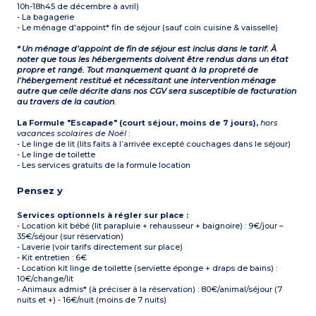
10h-18h45 de décembre à avril)
- La bagagerie
- Le ménage d'appoint* fin de séjour (sauf coin cuisine & vaisselle)
* Un ménage d’appoint de fin de séjour est inclus dans le tarif. À
noter que tous les hébergements doivent être rendus dans un état
propre et rangé. Tout manquement quant à la propreté de
l’hébergement restitué et nécessitant une intervention ménage
autre que celle décrite dans nos CGV sera susceptible de facturation
au travers de la caution
.
La Formule "Escapade" (court séjour, moins de 7 jours),
hors
vacances scolaires de Noël
:
- Le linge de lit (lits faits à l’arrivée excepté couchages dans le séjour)
- Le linge de toilette
- Les services gratuits de la formule location
Pensez y
Services optionnels à régler sur place :
- Location kit bébé (lit parapluie + rehausseur + baignoire) : 9€/jour –
35€/séjour (sur réservation)
- Laverie (voir tarifs directement sur place)
- Kit entretien : 6€
- Location kit linge de toilette (serviette éponge + draps de bains) :
10€/change/lit
- Animaux admis* (à préciser à la réservation) : 80€/animal/séjour (7
nuits et +) - 16€/nuit (moins de 7 nuits)