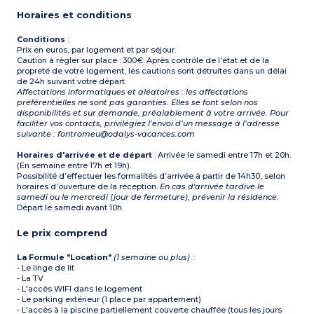
salle de douche avec WC à
Horaires et conditions
l’étage
Exposition Nord (2e
étage), côté parking ou
Conditions
:
talus
Prix en euros, par logement et par séjour.
Caution à régler sur place : 300€. Après contrôle de l’état et de la
propreté de votre logement, les cautions sont détruites dans un délai
de 24h suivant votre départ.
Affectations informatiques et aléatoires : les affectations
préférentielles ne sont pas garanties. Elles se font selon nos
disponibilités et sur demande, préalablement à votre arrivée. Pour
faciliter vos contacts, privilégiez l’envoi d’un message à l’adresse
suivante : fontromeu@odalys-vacances.com
Horaires d'arrivée et de départ
: Arrivée le samedi entre 17h et 20h.
(En semaine entre 17h et 19h).
Possibilité d’effectuer les formalités d’arrivée à partir de 14h30, selon
horaires d’ouverture de la réception.
En cas d'arrivée tardive le
samedi ou le mercredi (jour de fermeture), prévenir la résidence.
Départ le samedi avant 10h.
Le prix comprend
La Formule "Location"
(1 semaine ou plus)
:
- Le linge de lit
- La TV
- L'accès WIFI dans le logement
- Le parking extérieur (1 place par appartement)
- L'accès à la piscine partiellement couverte chauffée (tous les jours