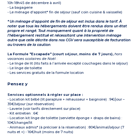
10h-18h45 de décembre à avril)
- La bagagerie
- Le ménage d'appoint* fin de séjour (sauf coin cuisine & vaisselle)
* Un ménage d’appoint de fin de séjour est inclus dans le tarif. À
noter que tous les hébergements doivent être rendus dans un état
propre et rangé. Tout manquement quant à la propreté de
l’hébergement restitué et nécessitant une intervention ménage
autre que celle décrite dans nos CGV sera susceptible de facturation
au travers de la caution
.
La Formule "Escapade" (court séjour, moins de 7 jours),
hors
vacances scolaires de Noël
:
- Le linge de lit (lits faits à l’arrivée excepté couchages dans le séjour)
- Le linge de toilette
- Les services gratuits de la formule location
Pensez y
Services optionnels à régler sur place :
- Location kit bébé (lit parapluie + rehausseur + baignoire) : 9€/jour –
35€/séjour (sur réservation)
- Laverie (voir tarifs directement sur place)
- Kit entretien : 6€
- Location kit linge de toilette (serviette éponge + draps de bains) :
10€/change/lit
- Animaux admis* (à préciser à la réservation) : 80€/animal/séjour (7
nuits et +) - 16€/nuit (moins de 7 nuits)