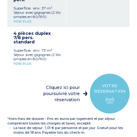
Kitchenette équipée
WC séparé pour la plupart
(réfrigérateur, plaque
Exposition sud, sud-est,
Superficie : env. 37 m²
vitrocéramique, combiné
sud-ouest (rez-de-
Séjour avec gigognes (2 lits
gril/micro-ondes, lave-
chaussée pour la
simples en 80/190)
vaisselle, hotte aspirante,
majorité), vue vallée pour
Kitchenette équipée
cafetière à capsules,
VOIR PLUS
la plupart
(réfrigérateur, plaque
bouilloire électrique, grille-
vitrocéramique, combiné
pain)
4 pièces duplex
gril/micro-ondes, lave-
Salle de douche ou de bain,
7/8 pers.
vaisselle, hotte aspirante,
WC séparé pour la plupart
standard
cafetière à capsules,
Exposition Nord (rez-de-
bouilloire électrique, grille-
chaussée ou 1er étage),
Superficie : env. 73 m²
pain)
côté parking ou talus
Séjour avec gigognes (2 lits
Chambre avec 1 lit double
simples en 80/190)
en 140/190
Kitchenette équipée
Cabine avec 2 lits
VOIR PLUS
(réfrigérateur avec
superposés en 80/190
compartiment
Salle de bain, WC séparé
congélateur, plaque
Exposition Est, Est-Nord
vitrocéramique, combiné
ou Ouest-Nord (1er ou 2e
gril/micro-ondes, lave-
étage)
VOTRE
Cliquez ici pour
vaisselle, hotte aspirante,
RÉSERVATION
cafetière à capsules,
poursuivre votre
bouilloire électrique, grille-
réservation
pain)
Chambre avec 1 lit double
en 140/190
Chambre avec 2 lits
¹Hors frais de dossier - Prix en euros par logement et par séjour
simples en 90/190 à l'étage
Chambre avec 2 lits
comprenant toutes les charges et taxes, excepté :
simples côte à côte à
La taxe de séjour : 1,01 € par personne et par jour. Gratuit pour les
l'étage
moins de 18 ans. Payable lors du check-in.
Salle de bain, WC séparé +