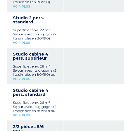
lits simples en 80/190)
Kitchenette équipée
VOIR PLUS
(réfrigérateur, plaque
vitrocéramique, combiné
Studio 2 pers.
gril/micro-ondes, lave-
standard
vaisselle, hotte aspirante,
cafetière à capsules,
Superficie : env. 22 m²
bouilloire électrique, grille-
Séjour avec lits gigogne (2
pain)
lits simples en 80/190)
Salle de bain avec WC
Kitchenette équipée
Exposition sud, sud-est,
VOIR PLUS
(réfrigérateur, plaque
sud-ouest (rez-de-
vitrocéramique, combiné
chaussée ou 1er étage),
Studio cabine 4
gril/micro-ondes, lave-
vue sur la vallée pour la
pers. supérieur
vaisselle, hotte aspirante,
plupart
cafetière ) capsules,
Superficie : env. 26 m²
bouilloire électrique, grille-
Séjour avec lits gigogne (2
pain)
lits simples en 80/190) ou
Salle de bain avec WC
canapé lit double
Exposition Nord (rez-de-
VOIR PLUS
(appartements PMR*)
chaussée ou 1er étage),
Cabine avec 2 lits
côté parking ou talus
Studio cabine 4
superposés en 80/190
pers. standard
Kitchenette équipée
(réfrigérateur, plaque
Superficie : env. 26 m²
vitrocéramique, combiné
Séjour avec lits gigogne (2
gril/micro-ondes, lave-
lits simples en 80/190) ou
vaisselle, hotte aspirante,
canapé lit double
cafetière à capsules,
VOIR PLUS
(appartements PMR*)
bouilloire électrique, grille-
Cabine avec 2 lits
pain)
2/3 pièces 5/6
superposés en 80/190
Salle de douche ou de bain,
pers.