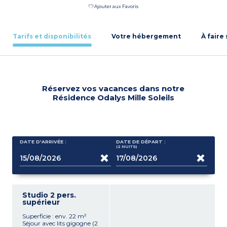
Ajouter aux Favoris
Tarifs et disponibilités
Votre hébergement
À faire
Réservez vos vacances dans notre
Résidence Odalys Mille Soleils
DATE D'ARRIVÉE :
DATE DE DÉPART :
(2
NUITS
)
Studio 2 pers.
supérieur
Superficie : env. 22 m²
Séjour avec lits gigogne (2