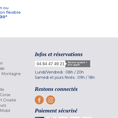
n ou
on flexible
-30³
Infos et réservations
er
Service gratuit +
04 84 47 49 21
prix appel
ski
Lundi/Vendredi :
08h
/
20h
la Montagne
Samedi et jours fériés :
09h
/
18h
a
Restons connectés
lle
 Corse
et Croatie
ours
Paiement sécurisé
 Mobil