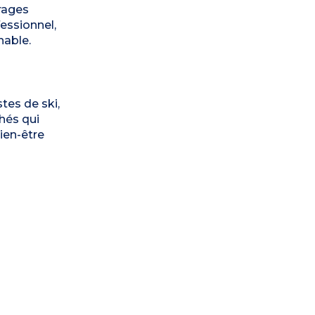
rages
essionnel,
nable.
tes de ski,
hés qui
ien-être