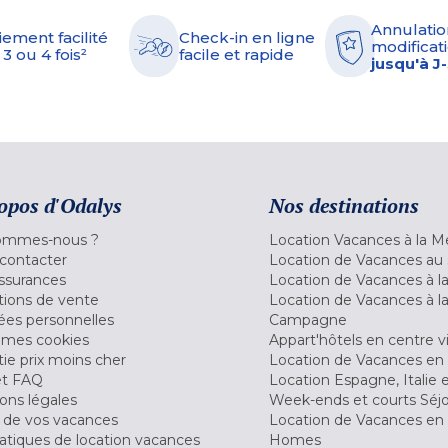
Annulatio
iement facilité
Check-in en ligne
modificati
 3 ou 4 fois²
facile et rapide
jusqu'à J
opos d'Odalys
Nos destinations
ommes-nous ?
Location Vacances à la M
contacter
Location de Vacances au 
ssurances
Location de Vacances à 
tions de vente
Location de Vacances à l
es personnelles
Campagne
 mes cookies
Appart'hôtels en centre vi
ie prix moins cher
Location de Vacances en
et FAQ
Location Espagne, Italie 
ons légales
Week-ends et courts Séj
 de vos vacances
Location de Vacances en
tiques de location vacances
Homes