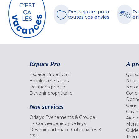
Des séjours pour
Pa
toutes vos envies
en
Espace Pro
A pr
Espace Pro et CSE
Qui s
Emplois et stages
Nous 
Relations presse
Nos a
Devenir propriétaire
Condi
Donné
Nos services
Gérer
Garant
Odalys Evènements & Groupe
Aide 
La Conciergerie by Odalys
Menti
Devenir partenaire Collectivités &
Guide
CSE
Théma