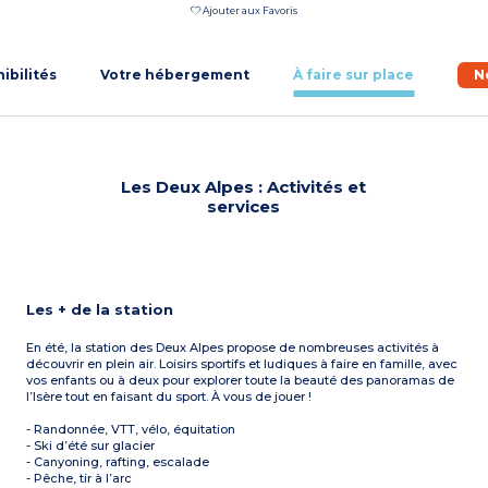
Ajouter aux Favoris
nibilités
Votre hébergement
À faire sur place
N
Les Deux Alpes : Activités et
services
Les + de la station
En été, la station des Deux Alpes propose de nombreuses activités à
découvrir en plein air. Loisirs sportifs et ludiques à faire en famille, avec
vos enfants ou à deux pour explorer toute la beauté des panoramas de
l’Isère tout en faisant du sport. À vous de jouer !
- Randonnée, VTT, vélo, équitation
- Ski d’été sur glacier
- Canyoning, rafting, escalade
- Pêche, tir à l’arc