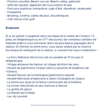
- Piscine couverte, Beach soccer, Beach volley, patinoire
- salle de squash, appareils de musculation et spa
- Parcours aventure, trampoline, luge d’été, devalkart, skate park
- Parapente
- Bowling, cinéma, salles de jeux, discothèques
- Golf, tennis mini-golf
Evasion
Et si on partait s’oxygéner dans les Alpes et la vallée de l’Oisans ? À
pied, en téléphérique ou en VTT découvrez de nombreux sentiers de
balades prêts à vous emmener dans les plus beaux paysages de la
station. En famille ou entre amis, vous serez séduit par le charme
bucolique et verdoyant de la station, à consommer sans modération !
- Le Parc National des Ecrins est accessible en 15 mn par le
téléphérique
- Village artisanal de Venosc et village de Mont de Lans
- Musée du patrimoine Chasal Lento (coutumes et traditions de
l'Oisans)
- Musée Maison de la Montagne (patrimoine naturel)
- Musée Mémoires d’Alpinisme à Saint Christophe en Oisans
- La ferme aux ânes et la ferme communale de la Mollière
- Le rocher des Etroits et ses chamois à Venosc
- La grotte de glace
- Le Massif de la Meije
- Lac du Lauvitel