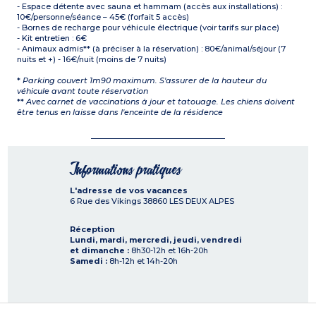
- Espace détente avec sauna et hammam (accès aux installations) :
10€/personne/séance – 45€ (forfait 5 accès)
- Bornes de recharge pour véhicule électrique (voir tarifs sur place)
- Kit entretien : 6€
- Animaux admis** (à préciser à la réservation) : 80€/animal/séjour (7
nuits et +) - 16€/nuit (moins de 7 nuits)
*
Parking couvert 1m90 maximum. S'assurer de la hauteur du
véhicule avant toute réservation
**
Avec carnet de vaccinations à jour et tatouage. Les chiens doivent
être tenus en laisse dans l'enceinte de la résidence
Informations pratiques
L'adresse de vos vacances
6 Rue des Vikings
38860
LES DEUX ALPES
Réception
Lundi, mardi, mercredi, jeudi, vendredi
et dimanche :
8h30-12h et 16h-20h
Samedi :
8h-12h et 14h-20h