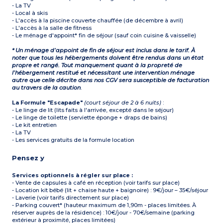
- La TV
- Local à skis
- L'accès à la piscine couverte chauffée (de décembre à avril)
- L'accès à la salle de fitness
- Le ménage d'appoint* fin de séjour (sauf coin cuisine & vaisselle)
* Un ménage d’appoint de fin de séjour est inclus dans le tarif. À
noter que tous les hébergements doivent être rendus dans un état
propre et rangé. Tout manquement quant à la propreté de
l’hébergement restitué et nécessitant une intervention ménage
autre que celle décrite dans nos CGV sera susceptible de facturation
au travers de la caution
.
La Formule "Escapade"
(court séjour de 2 à 6 nuits)
:
- Le linge de lit (lits faits à l'arrivée, excepté dans le séjour)
- Le linge de toilette (serviette éponge + draps de bains)
- Le kit entretien
- La TV
- Les services gratuits de la formule location
Pensez y
Services optionnels à régler sur place :
- Vente de capsules à café en réception (voir tarifs sur place)
- Location kit bébé (lit + chaise haute + baignoire) : 9€/jour – 35€/séjour
- Laverie (voir tarifs directement sur place)
- Parking couvert* (hauteur maximum de 1,90m - places limitées. À
réserver auprès de la résidence) : 10€/jour - 70€/semaine (parking
extérieur à proximité, places limitées)