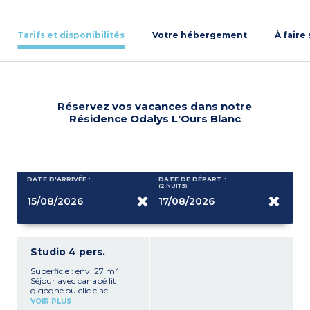
Tarifs et disponibilités
Votre hébergement
À faire
Réservez vos vacances dans notre
Résidence Odalys L'Ours Blanc
DATE D'ARRIVÉE :
DATE DE DÉPART :
(2
NUITS
)
Studio 4 pers.
Superficie : env. 27 m²
Séjour avec canapé lit
gigogne ou clic clac
Coin montagne avec lits
VOIR PLUS
superposés