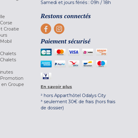
Samedi et jours fériés :
09h
/
18h
a
Restons connectés
lle
 Corse
et Croatie
ours
Paiement sécurisé
 Mobil
Chalets
Chalets
inutes
 Promotion
r en Groupe
En savoir plus
² hors Appart'hôtel Odalys City
³ seulement 30€ de frais (hors frais
de dossier)