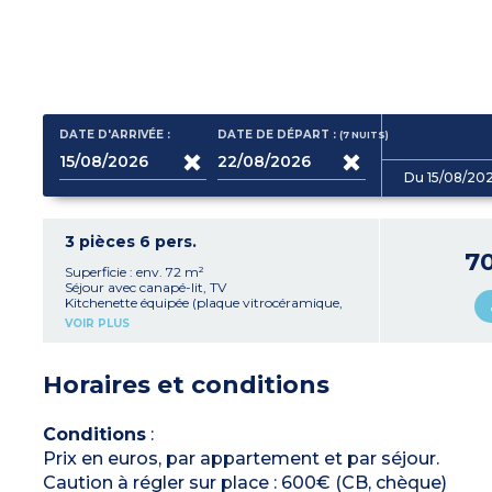
DATE D'ARRIVÉE :
DATE DE DÉPART :
(7
NUITS
)
Du 15/08/20
3 pièces 6 pers.
7
Superficie : env. 72 m²
Séjour avec canapé-lit, TV
Kitchenette équipée (plaque vitrocéramique,
micro-ondes, lave-vaisselle, bouilloire, grille-
VOIR PLUS
pain, cafetière à capsules, appareil à raclette)
1 chambre avec 1 lit double
1 chambre avec 2 lits simples
Horaires et conditions
Salle de bain
WC séparé
Appartement situé au 1er étage
Conditions
:
Prix en euros, par appartement et par séjour.
Caution à régler sur place : 600€ (CB, chèque)