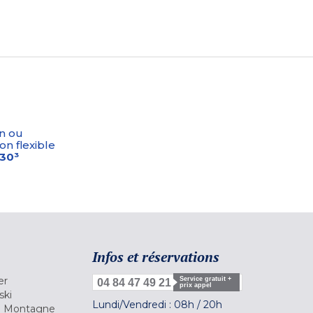
n ou
on flexible
-30³
Infos et réservations
er
Service gratuit +
04 84 47 49 21
prix appel
ski
Lundi/Vendredi :
08h
/
20h
la Montagne