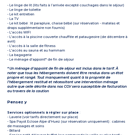
- Le linge de lit (lits faits à l’arrivée excepté couchages dans le séjour)
- Le linge de toilette
- Le kit entretien
- La TV
- Le kit bébé : lit parapluie, chaise bébé (sur réservation - matelas et
draps supplémentaire non fournis)
- L'accès WIFI
- L'accès à la piscine couverte chauffée et pataugeoire (de décembre à
avril)
- L'accès à la salle de fitness
- L'accès au sauna et au hammam
- La bagagerie
- Le ménage d'appoint* de fin de séjour
* Un ménage d’appoint de fin de séjour est inclus dans le tarif. À
noter que tous les hébergements doivent être rendus dans un état
propre et rangé. Tout manquement quant à la propreté de
l’hébergement restitué et nécessitant une intervention ménage
autre que celle décrite dans nos CGV sera susceptible de facturation
au travers de la caution
Pensez y
Services optionnels à régler sur place
:
- Laverie (voir tarifs directement sur place)
- Spa Payot Eclose Alpe d'Huez (sur réservation uniquement) : cabines
de massages et soins
- Billard