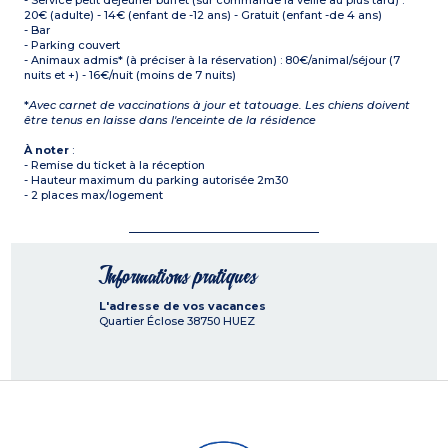
- Service petit déjeuner buffet (sur commande la veille au plus tard) :
20€ (adulte) - 14€ (enfant de -12 ans) - Gratuit (enfant -de 4 ans)
- Bar
- Parking couvert
- Animaux admis* (à préciser à la réservation) : 80€/animal/séjour (7
nuits et +) - 16€/nuit (moins de 7 nuits)
*
Avec carnet de vaccinations à jour et tatouage. Les chiens doivent
être tenus en laisse dans l'enceinte de la résidence
À noter
:
- Remise du ticket à la réception
- Hauteur maximum du parking autorisée 2m30
- 2 places max/logement
Informations pratiques
L'adresse de vos vacances
Quartier Éclose
38750
HUEZ