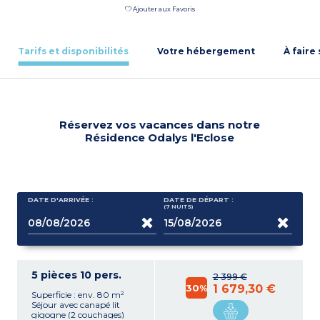
Ajouter aux Favoris
Tarifs et disponibilités
Votre hébergement
À faire
Réservez vos vacances dans notre
Résidence Odalys l'Eclose
DATE D'ARRIVÉE :
DATE DE DÉPART :
(7
NUITS
)
5 pièces 10 pers.
2 399 €
30%
1 679,30 €
Superficie : env. 80 m²
Séjour avec canapé lit
gigogne (2 couchages)