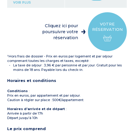
Kitchenette avec plaque de
VOIR PLUS
cuisson vitrocéramique,
réfrigérateur, micro-ondes
grill, lave-vaisselle
1 chambre double avec lit
160x190 ou 140x190 (si
VOTRE
Cliquez ici pour
chambre PMR *)
RÉSERVATION
3 chambres avec lit double
poursuivre votre
160x190 ou 2 lits simples
réservation
80x190
1 salle de bain avec
baignoire, sèche-serviettes
2 salles d’eau avec douche,
¹Hors frais de dossier - Prix en euros par logement et par séjour
sèche-serviettes
2 WC séparés
comprenant toutes les charges et taxes, excepté :
Balcon
La taxe de séjour : 3,96 € par personne et par jour. Gratuit pour les
*
PMR : personne à
moins de 18 ans. Payable lors du check-in.
mobilité réduite
Horaires et conditions
Conditions
:
Prix en euros, par appartement et par séjour.
Caution à régler sur place : 500€/appartement
Horaires d’arrivée et de départ
:
Arrivée à partir de 17h
Départ jusqu'à 10h
Le prix comprend