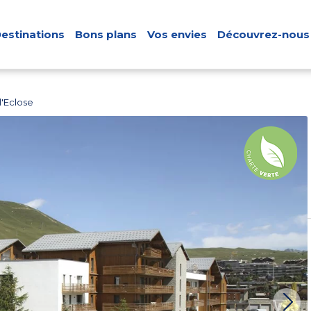
estinations
Bons plans
Vos envies
Découvrez-nous
l'Eclose