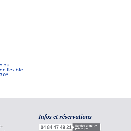
n ou
on flexible
-30³
Infos et réservations
er
Service gratuit +
04 84 47 49 21
prix appel