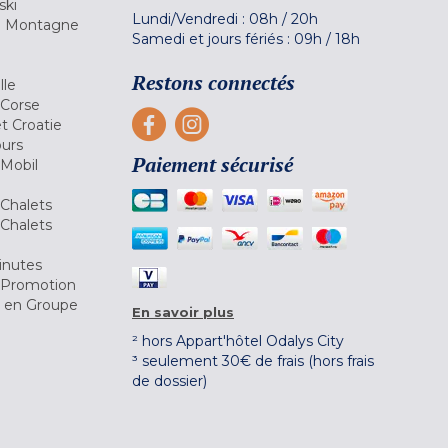
ski
Lundi/Vendredi :
08h
/
20h
la Montagne
Samedi et jours fériés :
09h
/
18h
a
Restons connectés
lle
 Corse
et Croatie
ours
Paiement sécurisé
 Mobil
Chalets
Chalets
inutes
 Promotion
r en Groupe
En savoir plus
² hors Appart'hôtel Odalys City
³ seulement 30€ de frais (hors frais
de dossier)