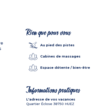
Rien que pour vous
re
Au pied des pistes
s
Cabines de massages
Espace détente / bien-être
Informations pratiques
L'adresse de vos vacances
Quartier Éclose
38750
HUEZ