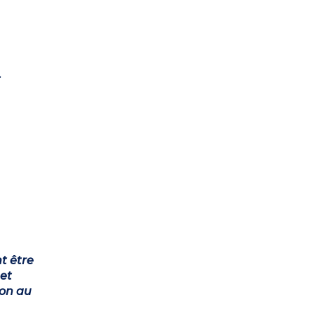
.
t être
et
ion au