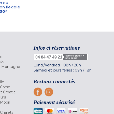
n ou
on flexible
-30³
Infos et réservations
er
Service gratuit +
04 84 47 49 21
prix appel
ski
Lundi/Vendredi :
08h
/
20h
la Montagne
Samedi et jours fériés :
09h
/
18h
a
Restons connectés
lle
 Corse
et Croatie
ours
Paiement sécurisé
 Mobil
Chalets