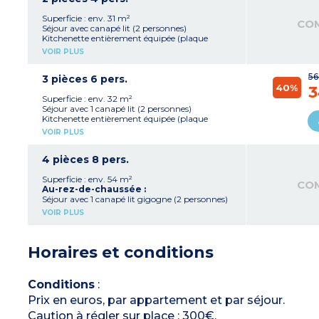
superposés
Salle de bain, WC séparé
Superficie : env. 31 m²
CO
Séjour avec canapé lit (2 personnes)
Kitchenette entièrement équipée (plaque
vtrocéramique4 feux, réfrigérateur, lave-
VOIR PLUS
vaisselle, micro-ondes/gril, cafetière, bouilloire)
Chambre avec 1 grand lit 140 (2 personnes)
56
Salle de bain, WC séparé
3 pièces 6 pers.
40%
3
Superficie : env. 32 m²
Séjour avec 1 canapé lit (2 personnes)
Kitchenette entièrement équipée (plaque
vitrocéramique 4 feux, réfrigérateur, lave-
VOIR PLUS
vaisselle, micro-ondes/gril, cafetière, bouilloire)
Chambre avec un grand lit 140 (2 personnes)
Chambre avec 2 lits superposés
4 pièces 8 pers.
Salle de bain, WC séparé
Superficie : env. 54 m²
CO
Au-rez-de-chaussée :
Séjour avec 1 canapé lit gigogne (2 personnes)
Kitchenette entièrement équipée (plaque
VOIR PLUS
vitrocéramique 4 feux, réfrigérateur, lave-
vaisselle, micro-ondes/gril, cafetière, bouilloire)
Chambre avec 1 grand lit 140 (2 personnes)
Horaires et conditions
Salle de bain, WC séparé
À l’étage :
Chambre avec 2 lits simples
Conditions
:
Chambre avec 1 lit superposé + 1 mansarde
Prix en euros, par appartement et par séjour.
Salle de bain
Caution à régler sur place : 300€.