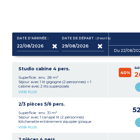
DATE D'ARRIVÉE :
DATE DE DÉPART :
(7
NUITS
)
Du 22/08/20
44
Studio cabine 4 pers.
40%
2
Superficie : env. 28 m²
Séjour avec 1 lit gigogne (2 personnes) + 1
cabine avec 2 lits superposés
Kitchenette entièrement équipée (plaque
VOIR PLUS
vitrocéramique 4 feux, réfrigérateur, lave-
vaisselle, micro-ondes/gril, cafetière, bouilloire)
Salle de bain
2/3 pièces 5/6 pers.
WC séparé (à l’exception de 3 studios)
5
Superficie : env. 31 m²
À noter
:
Séjour avec 1 canapé lit (2 personnes)
Un de nos studios disposent de tous les
Kitchenette entièrement équipée (plaque
couchages dans une même pièce.
vitrocéramique 4 feux, réfrigérateur, lave-
VOIR PLUS
Merci de prévenir la résidence si besoin d'une
vaisselle, micro-ondes/gril, cafetière, bouilloire)
cabine séparée.
Chambre avec 1 grand lit 140 (2 personnes)
Cabine donnant sur le séjour avec 2 lits
2 pièces 4 pers.