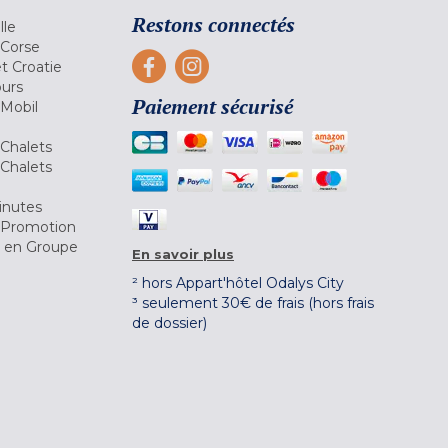
Restons connectés
lle
 Corse
et Croatie
ours
Paiement sécurisé
 Mobil
Chalets
Chalets
inutes
 Promotion
r en Groupe
En savoir plus
² hors Appart'hôtel Odalys City
³ seulement 30€ de frais (hors frais
de dossier)