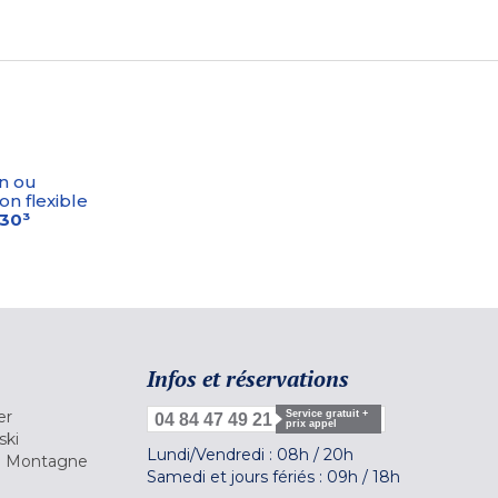
n ou
on flexible
-30³
Infos et réservations
er
Service gratuit +
04 84 47 49 21
prix appel
ski
Lundi/Vendredi :
08h
/
20h
la Montagne
Samedi et jours fériés :
09h
/
18h
a