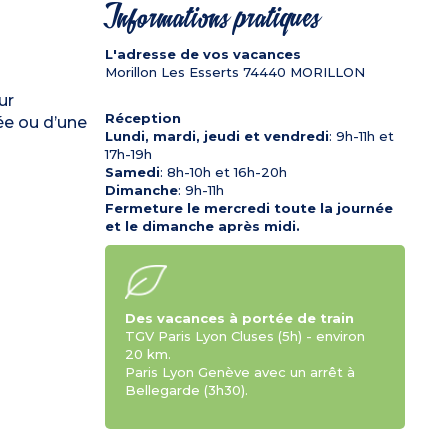
Informations pratiques
L'adresse de vos vacances
Morillon Les Esserts
74440
MORILLON
ur
Réception
ée ou d’une
Lundi, mardi, jeudi et vendredi
: 9h-11h et
17h-19h
Samedi
: 8h-10h et 16h-20h
Dimanche
: 9h-11h
Fermeture le mercredi toute la journée
et le dimanche après midi.
Des vacances à portée de train
TGV Paris Lyon Cluses (5h) - environ
20 km.
Paris Lyon Genève avec un arrêt à
Bellegarde (3h30).