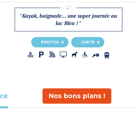
"Kayak, baignade… une super journée au
lac Bleu ! "
PHOTOS
CARTE
ace
Nos bons plans !