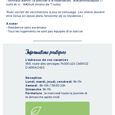
- Animaux admis* (à préciser à la réservation) : 80€/animal/séjour (7
nuits et +) - 16€/nuit (moins de 7 nuits)
*Avec carnet de vaccinations à jour et tatouage. Les chiens doivent
être tenus en laisse dans l'enceinte de la résidence.)
À noter
:
- Résidence sans ascenseur
- Tous les logements ne sont pas équipés d'un balcon
Informations pratiques
L'adresse de vos vacances
959, route des servages
74300
LES CARROZ
D ARRACHES
Réception
Lundi, mardi, jeudi, vendredi
: 9h-11h
Samedi
: 8h-10h / 15h30-20h
Dimanche
: 9h-11h
Fermeture
: le mercredi toute la journée et
le dimanche après-midi