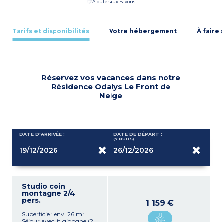
Ajouter aux Favoris
Tarifs et disponibilités
Votre hébergement
À faire
Réservez vos vacances dans notre
Résidence Odalys Le Front de
Neige
DATE D'ARRIVÉE :
DATE DE DÉPART :
(7
NUITS
)
Studio coin
montagne 2/4
pers.
1 159 €
Superficie : env. 26 m²
Séjour avec lit gigogne (2