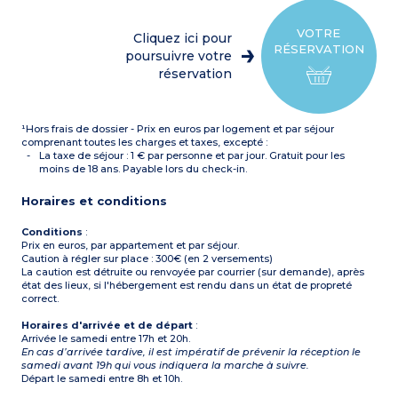
séjour par une porte) avec
Salle de douche avec WC
2 lits superposés
ou WC séparé
Chambre avec 2 lits
OU
VOTRE
Cliquez ici pour
superposés
Séjour avec 1 banquette (1
RÉSERVATION
OU
poursuivre votre
personne)
Séjour avec 1 lit gigogne (2
Coin cabine (séparé du
réservation
personnes) + 1 lit banquette
séjour par une porte) avec
(1 personne)
2 lits superposés
Mezzanine avec 1 grand lit
Chambre avec 2 lits
(140)
superposés
¹Hors frais de dossier - Prix en euros par logement et par séjour
Chambre avec 1 grand lit
Chambre avec 1 lit double
(140) + 1 lit simple en petite
comprenant toutes les charges et taxes, excepté :
Kitchenette équipée
mezzanine
(plaque vitrocéramique,
La taxe de séjour : 1 € par personne et par jour. Gratuit pour les
Kitchenette équipée
micro-ondes, réfrigérateur,
moins de 18 ans. Payable lors du check-in.
(plaque vitrocéramique,
hotte,
micro-ondes, réfrigérateur,
lave-vaisselle)
Horaires et conditions
hotte,
2 salles de douche avec WC
lave-vaisselle)
2 salles de douche avec WC
Conditions
:
Prix en euros, par appartement et par séjour.
Caution à régler sur place : 300€ (en 2 versements)
La caution est détruite ou renvoyée par courrier (sur demande), après
état des lieux, si l'hébergement est rendu dans un état de propreté
correct.
Horaires d'arrivée et de départ
:
Arrivée le samedi entre 17h et 20h.
En cas d’arrivée tardive, il est impératif de prévenir la réception le
samedi avant 19h qui vous indiquera la marche à suivre.
Départ le samedi entre 8h et 10h.