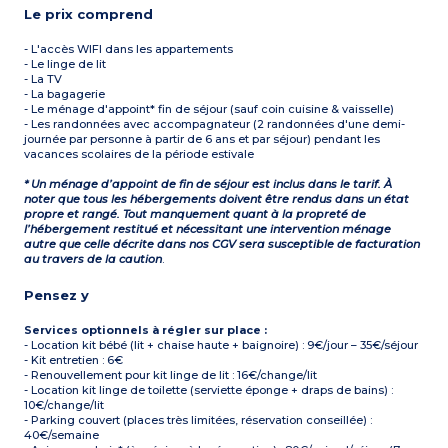
Le prix comprend
- L'accès WIFI dans les appartements
- Le linge de lit
- La TV
- La bagagerie
- Le ménage d'appoint* fin de séjour (sauf coin cuisine & vaisselle)
- Les randonnées avec accompagnateur (2 randonnées d'une demi-
journée par personne à partir de 6 ans et par séjour) pendant les
vacances scolaires de la période estivale
* Un ménage d’appoint de fin de séjour est inclus dans le tarif. À
noter que tous les hébergements doivent être rendus dans un état
propre et rangé. Tout manquement quant à la propreté de
l’hébergement restitué et nécessitant une intervention ménage
autre que celle décrite dans nos CGV sera susceptible de facturation
au travers de la caution
.
Pensez y
Services optionnels à régler sur place :
- Location kit bébé (lit + chaise haute + baignoire) : 9€/jour – 35€/séjour
- Kit entretien : 6€
- Renouvellement pour kit linge de lit : 16€/change/lit
- Location kit linge de toilette (serviette éponge + draps de bains) :
10€/change/lit
- Parking couvert (places très limitées, réservation conseillée) :
40€/semaine