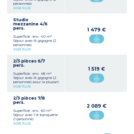
personnes)
Coin cabine (séparé du
VOIR PLUS
séjour par une porte) avec
2 lits superposés
Studio
Kitchenette équipée
mezzanine 4/6
(plaque vitrocéramique,
pers.
micro-ondes, réfrigérateur,
1 479 €
lave-vaisselle)
Superficie : env. 40 m²
Salle de douche avec WC
Séjour avec lit gigogne (2
personnes)
Coin cabine (séparé du
VOIR PLUS
séjour par une porte) avec
2 lits superposés
2/3 pièces 6/7
1 lit double en mezzanine
pers.
Kitchenette équipée
1 519 €
(plaque vitrocéramique,
Superficie : env. 48 m²
micro-ondes, réfrigérateur,
Séjour avec lit gigogne (2
hotte,
personnes) pour la plupart
lave-vaisselle)
+ 1 lit banquette (1
Salle de douche avec WC +
VOIR PLUS
personne)
salle de douche avec WC
Chambre avec 1 grand lit
(mezzanine)
2/3 pièces 7/8
(140)
pers.
Coin cabine (séparé du
2 089 €
séjour par une porte) avec
Superficie : env. 60 m²
2 lits superposés
Séjour avec 1 lit banquette
Kitchenette équipée
(1 personne)
(plaque vitrocéramique,
Mezzanine avec 1 grand lit
micro-ondes, réfrigérateur,
VOIR PLUS
(140) + 1 lit simple
hotte,
Coin cabine (séparé du
lave-vaisselle)